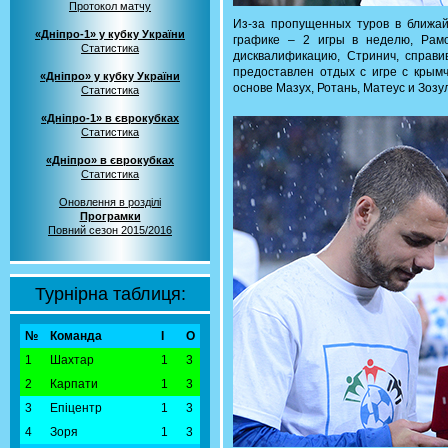
Протокол матчу
Из-за пропущенных туров в ближай
«Дніпро-1» у кубку України
графике – 2 игры в неделю, Рам
Статистика
дисквалификацию, Стринич, справи
предоставлен отдых с игре с крымч
«Дніпро» у кубку України
основе Мазух, Ротань, Матеус и Зозу
Статистика
«Дніпро-1» в єврокубках
Статистика
«Дніпро» в єврокубках
Статистика
Оновлення в розділі
Програмки
Повний сезон 2015/2016
Турнірна таблиця:
№
Команда
І
О
1
Шахтар
1
3
2
Карпати
1
3
3
Епіцентр
1
3
4
Зоря
1
3