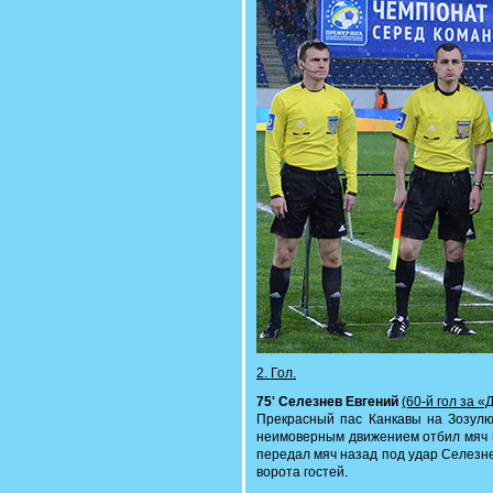
2. Гол.
75' Селезнев Евгений
(60-й гол за 
Прекрасный пас Канкавы на Зозулю
неимоверным движением отбил мяч в 
передал мяч назад под удар Селезне
ворота гостей.