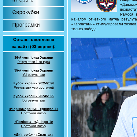
«Динам
возраст
Єврокубки
Рамоса 
началом отчетного матча результ
Програмки
«Карпатами» стимулировали хозяев 
только победа.
Останні оновлення
на сайті (03 серпня):
36-й чемпіонат України
Результати 1-го тура
35-й чемпіонат України
Усі результати
Кубок України 2025/2026
Результати усіх зустрічей
Кубок України 2024/2025
Всі результати
«Чорноморець» - «Дніпро-1»
Протокол матчу
«Полісся» - «Дніпро-1»
Протокол матчу
«Дніпро-1» - «Спартак»