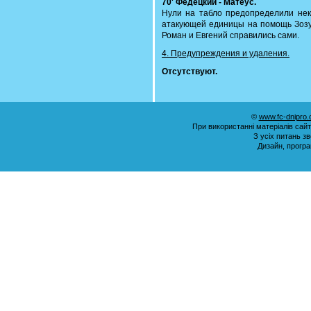
70' Федецкий - Матеус.
Нули на табло предопределили нек
атакующей единицы на помощь Зозул
Роман и Евгений справились сами.
4. Предупреждения и удаления.
Отсутствуют.
©
www.fc-dnipro
При використанні матеріалів сай
З усіх питань з
Дизайн, прогр