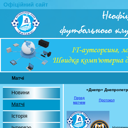
Офіційний сайт
Матчі
«Днепр» Днепропет
Новини
Перед
Протокол
матчем
Матчі
Історія
Інтерв'ю
Напряжен