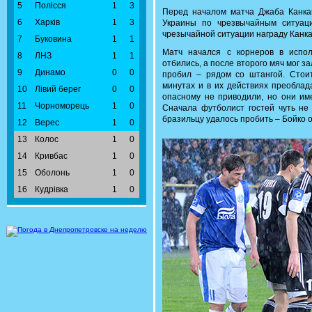
5
Полісся
1
3
Перед началом матча Джаба Канка
6
Харків
1
3
Украины по чрезвычайным ситуац
чрезычайной ситуации награду Канка
7
Буковина
1
1
Матч начался с корнеров в испол
8
ЛНЗ
1
1
отбились, а после второго мяч мог з
9
Динамо
0
0
пробил – рядом со штангой. Стоит
минутах и в их действиях преоблад
10
Лівий берег
0
0
опасному не приводили, но они им
11
Чорноморець
1
0
Сначала футболист гостей чуть не
бразильцу удалось пробить – Бойко о
12
Верес
1
0
13
Колос
1
0
14
Кривбас
1
0
15
Оболонь
1
0
16
Кудрівка
1
0