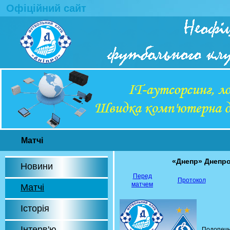
Офіційний сайт
Матчі
«Днепр» Днепр
Новини
Перед
Протокол
матчем
Матчі
Історія
Інтерв'ю
Подопечн