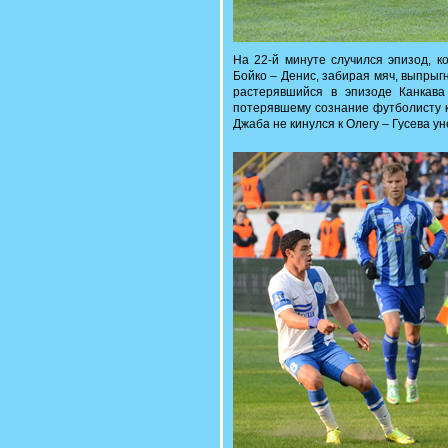
На 22-й минуте случился эпизод, к
Бойко – Денис, забирая мяч, выпрыгн
растерявшийся в эпизоде Канкава
потерявшему сознание футболисту ки
Джаба не кинулся к Олегу – Гусева ун