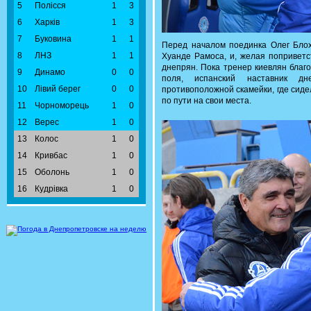
5
Полісся
1
3
6
Харків
1
3
7
Буковина
1
1
Перед началом поединка Олег Бло
8
ЛНЗ
1
1
Хуанде Рамоса, и, желая поприветс
днепрян. Пока тренер киевлян благ
9
Динамо
0
0
поля, испанский наставник дн
10
Лівий берег
0
0
противоположной скамейки, где сиде
по пути на свои места.
11
Чорноморець
1
0
12
Верес
1
0
13
Колос
1
0
14
Кривбас
1
0
15
Оболонь
1
0
16
Кудрівка
1
0