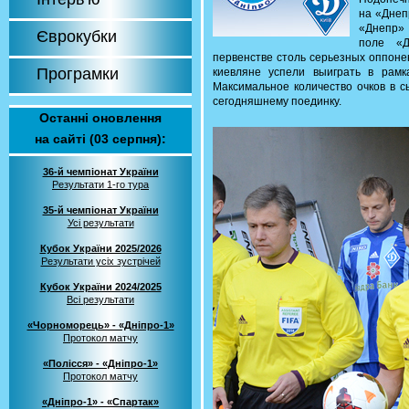
на «Днеп
«Днепр» 
Єврокубки
поле «Д
первенстве столь серьезных оппоне
Програмки
киевляне успели выиграть в рамк
Максимальное количество очков в с
сегодняшнему поединку.
Останні оновлення
на сайті (03 серпня):
36-й чемпіонат України
Результати 1-го тура
35-й чемпіонат України
Усі результати
Кубок України 2025/2026
Результати усіх зустрічей
Кубок України 2024/2025
Всі результати
«Чорноморець» - «Дніпро-1»
Протокол матчу
«Полісся» - «Дніпро-1»
Протокол матчу
«Дніпро-1» - «Спартак»