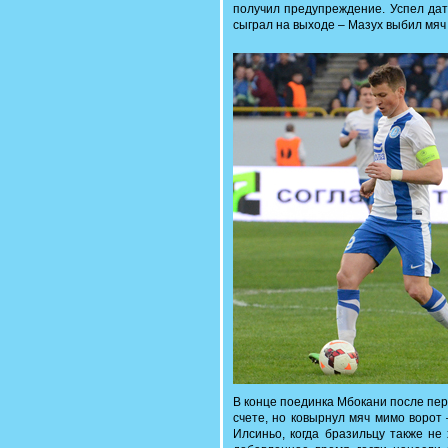
получил предупреждение. Успел дат
сыграл на выходе – Мазух выбил мяч 
В конце поединка Мбокани после пер
счете, но ковырнул мяч мимо ворот
Илсиньо, когда бразильцу также не