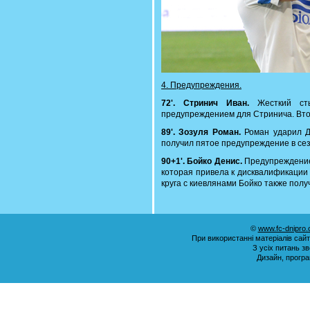
4. Предупреждения.
72'. Стринич Иван.
Жесткий сты
предупреждением для Стринича. Втор
89'. Зозуля Роман.
Роман ударил Др
получил пятое предупреждение в сез
90+1'. Бойко Денис.
Предупреждение 
которая привела к дисквалификации 
круга с киевлянами Бойко также полу
©
www.fc-dnipro
При використанні матеріалів сай
З усіх питань з
Дизайн, прогр