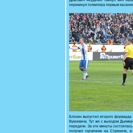
Драгович неудачно скинул мяч наз
перекинул голкипера первым касание
Блохин выпустил второго форварда 
Вукоевича. Тут же с выходом Дьеме
передачи. За эти минуты состоялас
получил горчичник на Стриниче, 