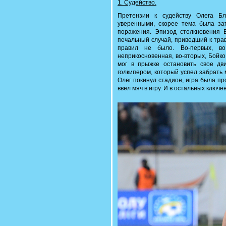
1. Судейство.
Претензии к судейству Олега Б
уверенными, скорее тема была за
поражения. Эпизод столкновения 
печальный случай, приведший к трав
правил не было. Во-первых, во
неприкосновенная, во-вторых, Бойко
мог в прыжке остановить свое дв
голкипером, который успел забрать м
Олег покинул стадион, игра была п
ввел мяч в игру. И в остальных ключ