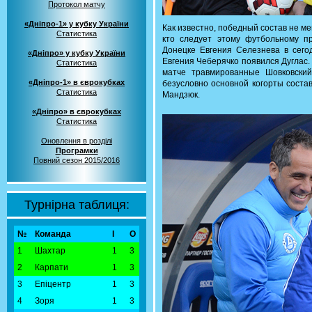
Протокол матчу
«Дніпро-1» у кубку України
Как известно, победный состав не ме
Статистика
кто следует этому футбольному пр
Донецке Евгения Селезнева в сего
«Дніпро» у кубку України
Евгения Чеберячко появился Дуглас.
Статистика
матче травмированные Шовковски
«Дніпро-1» в єврокубках
безусловно основной когорты соста
Статистика
Мандзюк.
«Дніпро» в єврокубках
Статистика
Оновлення в розділі
Програмки
Повний сезон 2015/2016
Турнірна таблиця:
№
Команда
І
О
1
Шахтар
1
3
2
Карпати
1
3
3
Епіцентр
1
3
4
Зоря
1
3