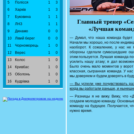
5
Полісся
1
3
6
Харків
1
3
7
Буковина
1
1
Главный тренер «Се
8
ЛНЗ
1
1
«Лучшая команд
9
Динамо
0
0
— Думал, что наша команда будет 
10
Лівий берег
0
0
Начали мы хорошо, но после индиви
11
Чорноморець
1
0
наоборот. К сожалению, у нас не 
обороны сделали сумасшедшие ошиб
12
Верес
1
0
этим пользуется. Лучшая команда по
13
Колос
1
0
усилить нашу атаку; я дал возможн
Было очень мало моментов у ворот
14
Кривбас
1
0
классная, сыгранная команда. У нас
15
Оболонь
1
0
мы доверяем и будем доверять в буд
16
Кудрівка
1
0
— Вы успели уже почувствовать ра
когда вы работали раньше, и нынеш
— Разницы я не вижу. Вижу, что «
создаем молодую команду. Основные
команду на будущее. Получается, ч
нужно время.