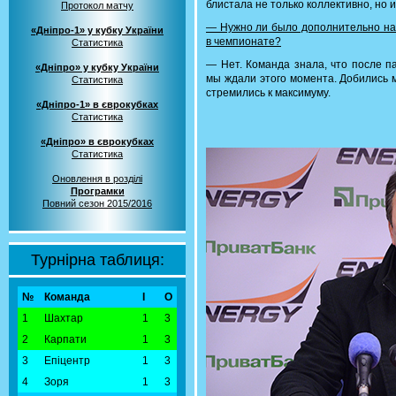
блистала не только коллективно, но 
Протокол матчу
— Нужно ли было дополнительно нас
«Дніпро-1» у кубку України
в чемпионате?
Статистика
— Нет. Команда знала, что после п
«Дніпро» у кубку України
мы ждали этого момента. Добились м
Статистика
стремились к максимуму.
«Дніпро-1» в єврокубках
Статистика
«Дніпро» в єврокубках
Статистика
Оновлення в розділі
Програмки
Повний сезон 2015/2016
Турнірна таблиця:
№
Команда
І
О
1
Шахтар
1
3
2
Карпати
1
3
3
Епіцентр
1
3
4
Зоря
1
3