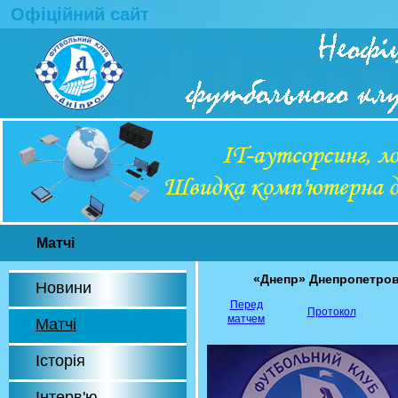
Офіційний сайт
Матчі
«Днепр» Днепропетро
Новини
Перед
Протокол
матчем
Матчі
Історія
Інтерв'ю