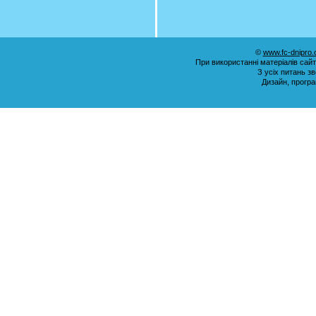
©
www.fc-dnipro
При використанні матеріалів сай
З усіх питань з
Дизайн, прогр