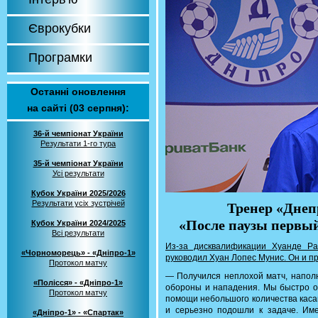
Єврокубки
Програмки
Останні оновлення
на сайті (03 серпня):
36-й чемпіонат України
Результати 1-го тура
35-й чемпіонат України
Усі результати
Кубок України 2025/2026
Результати усіх зустрічей
Тренер «Днеп
«После паузы первый
Кубок України 2024/2025
Всі результати
Из-за дисквалификации Хуанде Р
«Чорноморець» - «Дніпро-1»
руководил Хуан Лопес Мунис. Он и 
Протокол матчу
— Получился неплохой матч, напол
«Полісся» - «Дніпро-1»
обороны и нападения. Мы быстро от
Протокол матчу
помощи небольшого количества каса
и серьезно подошли к задаче. Им
«Дніпро-1» - «Спартак»