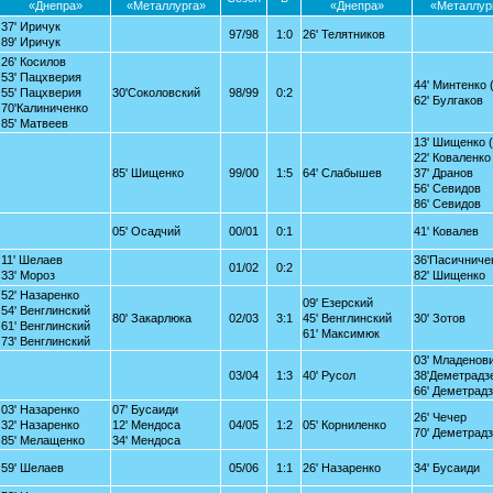
«Днепра»
«Металлурга»
«Днепра»
«Металлур
37' Иричук
97/98
1:0
26' Телятников
89' Иричук
26' Косилов
53' Пацхверия
44' Минтенко 
55' Пацхверия
30'Соколовский
98/99
0:2
62' Булгаков
70'Калиниченко
85' Матвеев
13' Шищенко (
22' Коваленко
85' Шищенко
99/00
1:5
64' Слабышев
37' Дранов
56' Севидов
86' Севидов
05' Осадчий
00/01
0:1
41' Ковалев
11' Шелаев
36'Пасичниче
01/02
0:2
33' Мороз
82' Шищенко
52' Назаренко
09' Езерский
54' Венглинский
80' Закарлюка
02/03
3:1
45' Венглинский
30' Зотов
61' Венглинский
61' Максимюк
73' Венглинский
03' Младенов
03/04
1:3
40' Русол
38'Деметрадз
66' Деметрад
03' Назаренко
07' Бусаиди
26' Чечер
32' Назаренко
12' Мендоса
04/05
1:2
05' Корниленко
70' Деметрад
85' Мелащенко
34' Мендоса
59' Шелаев
05/06
1:1
26' Назаренко
34' Бусаиди