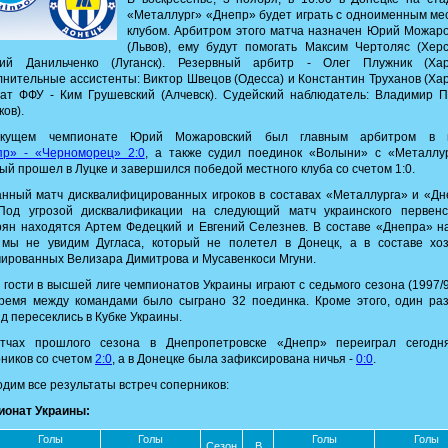
«Металлург» «Днепр» будет играть с одноименным м
клубом. Арбитром этого матча назначен Юрий Можар
(Львов), ему будут помогать Максим Чертоляс (Хер
ний Данильченко (Луганск). Резервный арбитр - Олег Плужник (Харь
нительные ассистенты: Виктор Швецов (Одесса) и Константин Труханов (Хар
ат ФФУ - Ким Грушевский (Алчевск). Судейский наблюдатель: Владимир 
ков).
кущем чемпионате Юрий Можаровский был главным арбитром в 
пр» - «Черноморец» 2:0
, а также судил поединок «Волыни» с «Металлур
ый прошел в Луцке и завершился победой местного клуба со счетом 1:0.
нный матч дисквалифицированных игроков в составах «Металлурга» и «Д
 Под угрозой дисквалификации на следующий матч украинского первенс
ян находятся Артем Федецкий и Евгений Селезнев. В составе «Днепра» н
 мы не увидим Дугласа, который не полетел в Донецк, а в составе хоз
ированных Велизара Димитрова и Мусавенкоси Мгуни.
гости в высшей лиге чемпионатов Украины играют с седьмого сезона (1997/9
ремя между командами было сыграно 32 поединка. Кроме этого, один ра
д пересеклись в Кубке Украины.
тчах прошлого сезона в Днепропетровске «Днепр» переиграл сегодн
ников со счетом
2:0
, а в Донецке была зафиксирована ничья -
0:0
.
дим все результаты встреч соперников:
ионат Украины:
Голы
Голы
Голы
Голы
Сезон
В