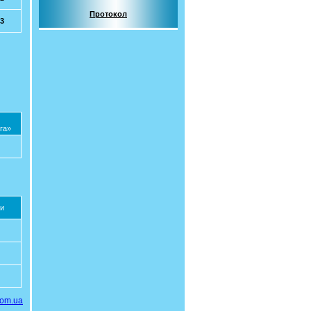
Протокол
33
га»
и
com.ua