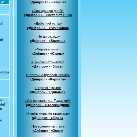
га»
«Дніпро-1» - «Таврія»
«Спогади про дербі»
«Дніпро-1» - «Металіст 1925»
(п)
«Дебютний успіх»
«Дніпро-1» - «Буковина»
«Не дограли...»
п)
«Дніпро» - «Волинь»
«Чергова нічия»
«Дніпро» - «Сталь»
«Три очки втримали»
«Дніпро» - «Зірка»
нко(а)
«Забити не вдалося нікому»
«Дніпро» - «Карпати»
«Чергові втрати»
«Дніпро» - «Динамо»
ич
«Усе нормально... Падаємо!»
е(п)
«Дніпро» - «Олександрія»
зе
«Навіть нічию не втримали»
«Дніпро» - «Зірка»
зе
«Повернення капітана»
«Дніпро» - «Зоря»