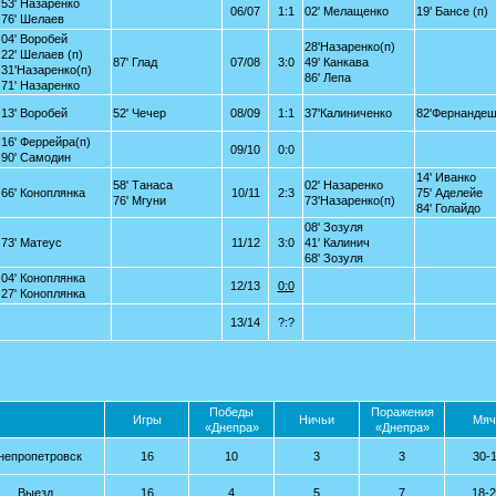
53' Назаренко
06/07
1:1
02' Мелащенко
19' Бансе (п)
76' Шелаев
04' Воробей
28'Назаренко(п)
22' Шелаев (п)
87' Глад
07/08
3:0
49' Канкава
31'Назаренко(п)
86' Лепа
71' Назаренко
13' Воробей
52' Чечер
08/09
1:1
37'Калиниченко
82'Фернандеш
16' Феррейра(п)
09/10
0:0
90' Самодин
14' Иванко
58' Танаса
02' Назаренко
66' Коноплянка
10/11
2:3
75' Аделейе
76' Мгуни
73'Назаренко(п)
84' Голайдо
08' Зозуля
73' Матеус
11/12
3:0
41' Калинич
68' Зозуля
04' Коноплянка
12/13
0:0
27' Коноплянка
13/14
?:?
Победы
Поражения
Игры
Ничьи
Мяч
«Днепра»
«Днепра»
непропетровск
16
10
3
3
30-
Выезд
16
4
5
7
18-