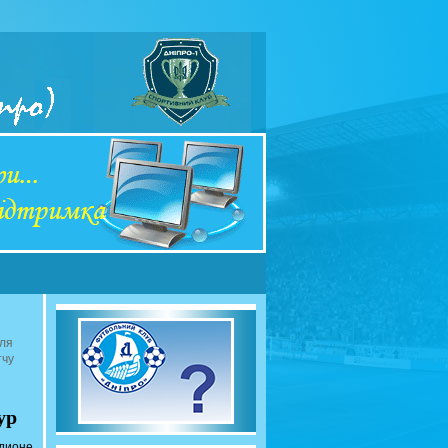
сля
тчу
ур
адионе