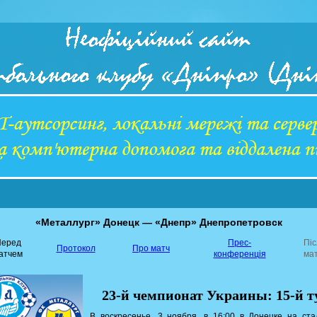
«Металлург» Донецк — «Днепр» Днепропетровск
еред
Прес-
Пі
Протокол
Про матч
атчем
конференція
ма
23-й чемпионат Украины: 15-й т
В воскресенье, 3 ноября, в 16:00 в Донецке на ст