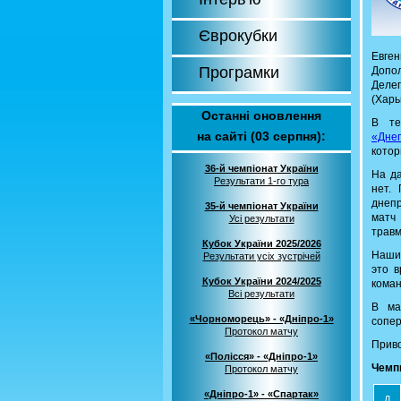
Єврокубки
Евге
Програмки
Допол
Делег
(Харь
Останні оновлення
В те
на сайті (03 серпня):
«Дне
котор
36-й чемпіонат України
На да
Результати 1-го тура
нет.
днепр
35-й чемпіонат України
матч
Усі результати
травм
Кубок України 2025/2026
Наши 
Результати усіх зустрічей
это в
Кубок України 2024/2025
коман
Всі результати
В ма
«Чорноморець» - «Дніпро-1»
сопер
Протокол матчу
Приво
«Полісся» - «Дніпро-1»
Чемп
Протокол матчу
«Дніпро-1» - «Спартак»
Д