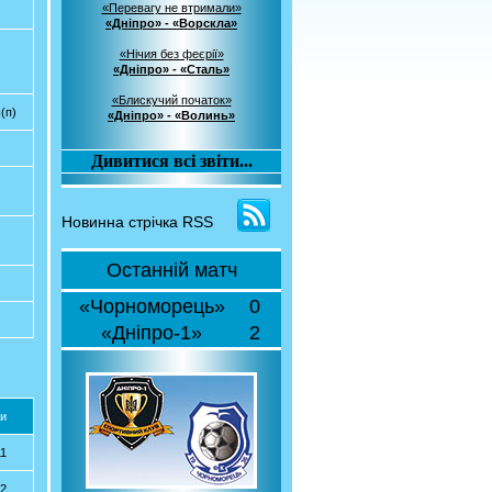
«Перевагу не втримали»
«Дніпро» - «Ворскла»
«Нічия без феєрії»
«Дніпро» - «Сталь»
«Блискучий початок»
(п)
«Дніпро» - «Волинь»
Дивитися всі звіти...
Новинна стрічка RSS
Останній матч
«Чорноморець»
0
«Дніпро-1»
2
и
11
22