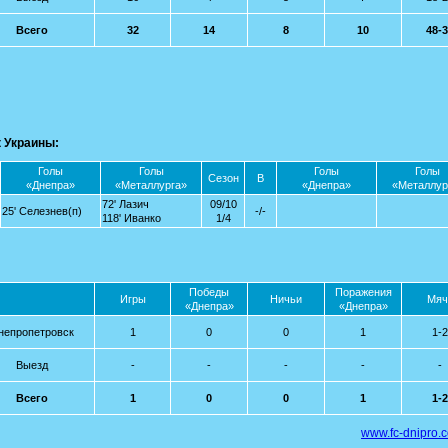
Всего
32
14
8
10
48-
 Украины:
Голы
Голы
Голы
Голы
Сезон
В
«Днепра»
«Металлурга»
«Днепра»
«Металлур
72' Лазич
09/10
25' Селезнев(п)
-/-
118' Иванко
1/4
Победы
Поражения
Игры
Ничьи
Мяч
«Днепра»
«Днепра»
непропетровск
1
0
0
1
1-2
Выезд
-
-
-
-
-
Всего
1
0
0
1
1-2
www.fc-dnipro.