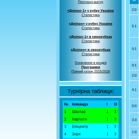
Протокол матчу
2:0
«Дніпро-1» у кубку України
Статистика
«Дніпро» у кубку України
5:1
Статистика
«Дніпро-1» в єврокубках
Статистика
0:1
«Дніпро» в єврокубках
Статистика
Оновлення в розділі
0:1
Програмки
Повний сезон 2015/2016
2:0
4:1
Турнірна таблиця:
№
Команда
І
О
0:0
1
Шахтар
1
3
2
Карпати
1
3
3:3
3
Епіцентр
1
3
1:0
4
Зоря
1
3