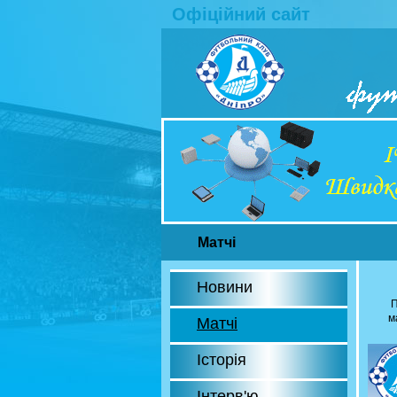
Офіційний сайт
Матчі
Новини
П
м
Матчі
Історія
Інтерв'ю