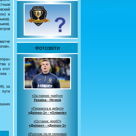
естным
овский
сон) и
ков).
ьков).
Петров
матче
гом»,
Фотозвіти
непра»
тва у
а этот
яев -
8), за
з пути
«За повних трибун»
Україна - Нігерія
яшних
«Перемога в дебюті»
«Дніпро-1» - «Олімпік»
«Останнє дербі?»
«Дніпро» - «Дніпро-1»
«Розгром після перерви»