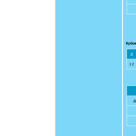
Кубок
Д
1:2
Д