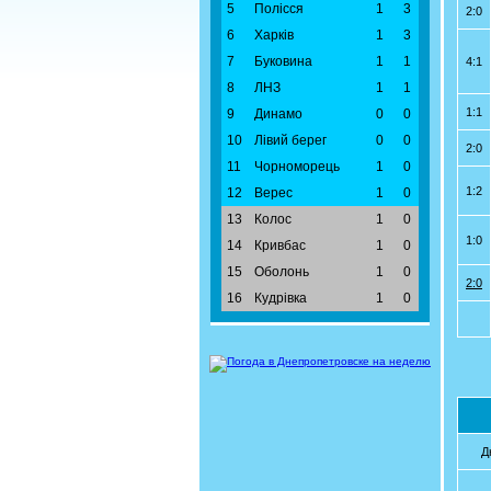
5
Полісся
1
3
2:0
6
Харків
1
3
7
Буковина
1
1
4:1
8
ЛНЗ
1
1
1:1
9
Динамо
0
0
10
Лівий берег
0
0
2:0
11
Чорноморець
1
0
1:2
12
Верес
1
0
13
Колос
1
0
1:0
14
Кривбас
1
0
15
Оболонь
1
0
2:0
16
Кудрівка
1
0
Д