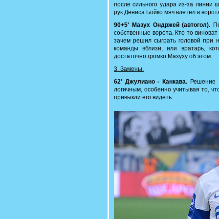
после сильного удара из-за линии 
рук Дениса Бойко мяч влетел в ворот
90+5' Мазух Ондржей (автогол).
По
собственные ворота. Кто-то виноват
зачем решил сыграть головой при н
команды вблизи, или вратарь, ко
достаточно громко Мазуху об этом.
3. Замены.
62' Джулиано - Канкава.
Решение Р
логичным, особенно учитывая то, чт
привыкли его видеть.