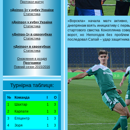
Протокол матчу
«Дніпро-1» у кубку України
Статистика
«Ворскла» начала матч активно,
«Дніпро» у кубку України
днепрянам взять инициативу с первых
Статистика
стартового свистка Коноплянка сов
«Дніпро-1» в єврокубках
ворот, но Непогодов без проблем
Статистика
последовал Сапай – удар защитника 
«Дніпро» в єврокубках
Статистика
Оновлення в розділі
Програмки
Повний сезон 2015/2016
Турнірна таблиця:
№
Команда
І
О
1
Шахтар
1
3
2
Карпати
1
3
3
Епіцентр
1
3
4
Зоря
1
3