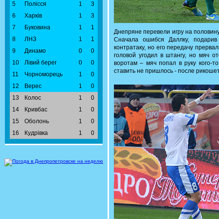
5
Полісся
1
3
6
Харків
1
3
7
Буковина
1
1
Днепряне перевели игру на половину
8
ЛНЗ
1
1
Сначала ошибся Даллку, подарив
контратаку, но его передачу прерва
9
Динамо
0
0
головой угодил в штангу, но мяч о
10
Лівий берег
0
0
воротам – мяч попал в руку кого-т
ставить не пришлось - после рикошет
11
Чорноморець
1
0
12
Верес
1
0
13
Колос
1
0
14
Кривбас
1
0
15
Оболонь
1
0
16
Кудрівка
1
0