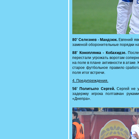
80' Селезнев - Мандзюк.
Евгений яв
заменой оборонительные порядки н
88' Коноплянка - Кобахидзе.
После
перестали угрожать воротам соперн
на поле в плане активности в атаке.
старое футбольное правило сработа
поля итог встречи.
4. Предупреждения.
56' Политыло Cергей.
Сергей не у
задержку игрока полтавчан рукам
«Днепра».