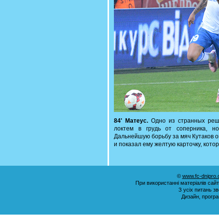
84' Матеус.
Одно из странных реше
локтем в грудь от соперника, н
Дальнейшую борьбу за мяч Кутаков 
и показал ему желтую карточку, кото
©
www.fc-dnipro
При використанні матеріалів сай
З усіх питань з
Дизайн, прогр