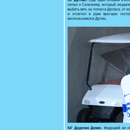
39' Дуглас.
Еще один угловой в исп
попал к Селезневу, который неудач
выбить мяч, но попал в Дугласа, от 
и отлетел в руки вратарю госте
воспользовался Дуглас.
54' Дедечко Денис.
Федецкий не см