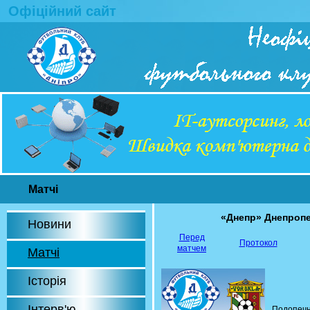
Офіційний сайт
Матчі
«Днепр» Днепроп
Новини
Перед
Протокол
матчем
Матчі
Історія
Інтерв'ю
Подопечн