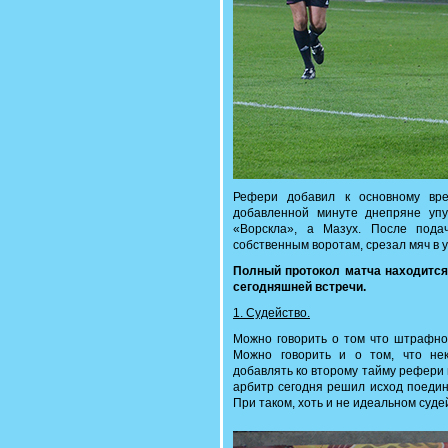
Рефери добавил к основному вр
добавленной минуте днепряне упу
«Ворскла», а Мазух. После пода
собственным воротам, срезал мяч в 
Полный протокол матча находитс
сегодняшней встречи.
1. Судейство.
Можно говорить о том что штрафног
Можно говорить и о том, что н
добавлять ко второму тайму рефери м
арбитр сегодня решил исход поедин
При таком, хоть и не идеальном суде