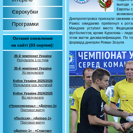
выезде 
Европы с
Єврокубки
возможн
Днепропетровск приехали свежими и
Програмки
Рамос ожидаемо прибегнул к рота
Мандзюк уступил место Федецком
футболистов, кроме Курилова – лиде
этом матче дисквалификацию. По то
Останні оновлення
форвард днепрян Роман Зозуля.
на сайті (03 серпня):
36-й чемпіонат України
Результати 1-го тура
35-й чемпіонат України
Усі результати
Кубок України 2025/2026
Результати усіх зустрічей
Кубок України 2024/2025
Всі результати
«Чорноморець» - «Дніпро-1»
Протокол матчу
«Полісся» - «Дніпро-1»
Протокол матчу
«Дніпро-1» - «Спартак»