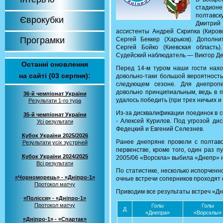
стадион
полтавс
Єврокубки
Дмитрий 
ассистенты Андрей Скрипка (Киров
Програмки
Сергей Беккер (Харьков). Дополн
Сергей Бойко (Киевская область
Судейский наблюдатель — Виктор Де
Останні оновлення
Перед 14-м туром наши гости нахо
на сайті (03 серпня):
довольно-таки большой вероятность
следующем сезоне. Для днепропе
довольно принципиальным, ведь в п
36-й чемпіонат України
удалось победить (при трех ничьих и
Результати 1-го тура
Из-за дисквалификации поединок в с
35-й чемпіонат України
- Алексей Курилов. Под угрозой ди
Усі результати
Федецкий и Евгений Селезнев.
Кубок України 2025/2026
Ранее днепряне провели с полтав
Результати усіх зустрічей
первенстве, кроме того, один раз п
Кубок України 2024/2025
2005/06 «Ворскла» выбила «Днепр» н
Всі результати
По статистике, несколько испорченн
«Чорноморець» - «Дніпро-1»
очные встречи соперников проходят
Протокол матчу
Приводим все результаты встреч «Дн
«Полісся» - «Дніпро-1»
Протокол матчу
Голы
Голы
Д
«Днепра»
«Ворсклы»
«Дніпро-1» - «Спартак»