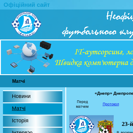
Офіційний сайт
Матчі
«Днепр» Днепроп
Новини
Перед
Протокол
матчем
Матчі
Історія
23-
Інтерв'ю
В воскре