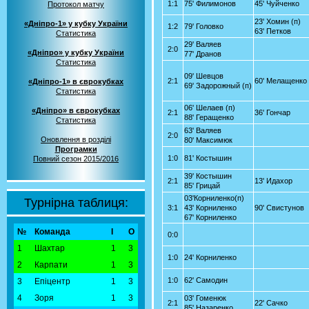
1:1
75' Филимонов
45' Чуйченко
Протокол матчу
23' Хомин (п)
«Дніпро-1» у кубку України
1:2
79' Головко
63' Петков
Статистика
29' Валяев
2:0
«Дніпро» у кубку України
77' Дранов
Статистика
09' Шевцов
2:1
60' Мелащенко
«Дніпро-1» в єврокубках
69' Задорожный (п)
Статистика
06' Шелаев (п)
«Дніпро» в єврокубках
2:1
36' Гончар
88' Геращенко
Статистика
63' Валяев
2:0
Оновлення в розділі
80' Максимюк
Програмки
1:0
81' Костышин
Повний сезон 2015/2016
39' Костышин
2:1
13' Идахор
85' Грицай
03'Корниленко(п)
Турнірна таблиця:
3:1
43' Корниленко
90' Свистунов
67' Корниленко
№
Команда
І
О
0:0
1
Шахтар
1
3
1:0
24' Корниленко
2
Карпати
1
3
1:0
62' Самодин
3
Епіцентр
1
3
4
Зоря
1
3
03' Гоменюк
2:1
22' Сачко
85' Назаренко