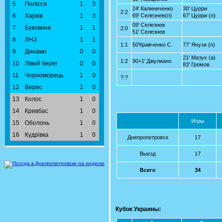
5
Полісся
1
3
24' Калиниченко
30' Цурри
2:2
6
Харків
1
3
69' Селезнев(п)
67' Цурри (п)
09' Селезнев
7
Буковина
1
1
2:0
51' Селезнев
8
ЛНЗ
1
1
1:1
50'Кравченко С.
77' Янузи (п)
9
Динамо
0
0
21' Мазух (а)
1:2
90+1' Джулиано
10
Лівий берег
0
0
83' Громов
11
Чорноморець
1
0
?:?
12
Верес
1
0
13
Колос
1
0
14
Кривбас
1
0
Игры
15
Оболонь
1
0
16
Кудрівка
1
0
Днепропетровск
17
Выезд
17
Всего
34
Кубок Украины: