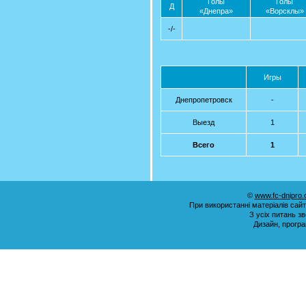
Голы
Голы
Д
«Днепра»
«Ворсклы»
-/-
Игры
Днепропетровск
-
Выезд
1
Всего
1
©
www.fc-dnipro
При використанні матеріалів сай
З усіх питань з
Дизайн, прогр