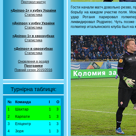
Протокол матчу
Гости начали матч довольно резво, 
«Дніпро-1» у кубку України
борьбу на каждом участке поля. Мо
Статистика
удар Ротаня парировал голкип
ликвидировал Родригес. Чуть позже
«Дніпро» у кубку України
голкипер итальянского клуба был на 
Статистика
«Дніпро-1» в єврокубках
Статистика
«Дніпро» в єврокубках
Статистика
Оновлення в розділі
Програмки
Повний сезон 2015/2016
Турнірна таблиця:
№
Команда
І
О
1
Шахтар
1
3
2
Карпати
1
3
3
Епіцентр
1
3
4
Зоря
1
3