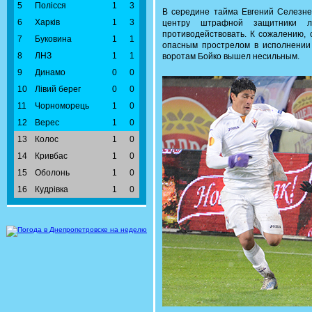
5
Полісся
1
3
В середине тайма Евгений Селезнев
6
Харків
1
3
центру штрафной защитники л
противодействовать. К сожалению, 
7
Буковина
1
1
опасным прострелом в исполнении
8
ЛНЗ
1
1
воротам Бойко вышел несильным.
9
Динамо
0
0
10
Лівий берег
0
0
11
Чорноморець
1
0
12
Верес
1
0
13
Колос
1
0
14
Кривбас
1
0
15
Оболонь
1
0
16
Кудрівка
1
0