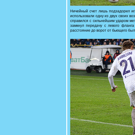
Ничейный счет лишь подзадорил игр
использовали одну из двух своих во
справился с сильнейшим ударом мет
замкнул передачу с левого фланга 
расстояние до ворот от бьющего бы