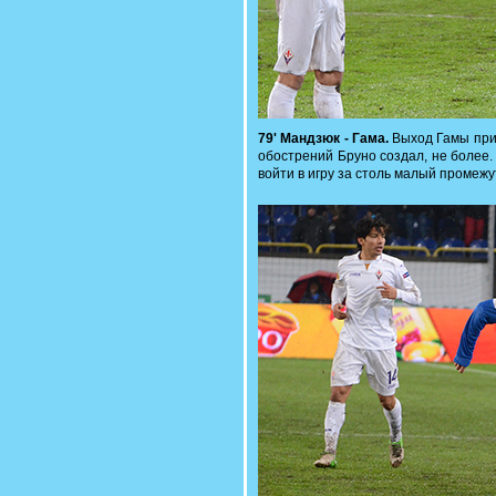
79' Мандзюк - Гама.
Выход Гамы при 
обострений Бруно создал, не более
войти в игру за столь малый промежу