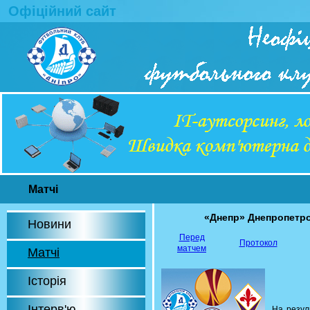
Офіційний сайт
Матчі
«Днепр» Днепропетр
Новини
Перед
Протокол
матчем
Матчі
Історія
Інтерв'ю
На резул