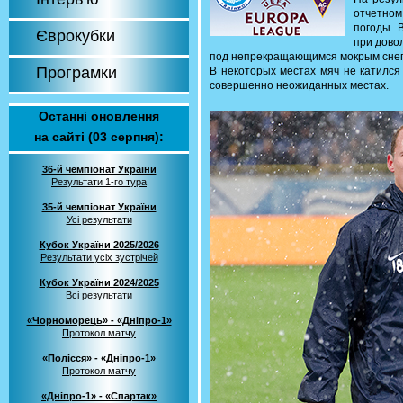
отчетно
погоды. 
Єврокубки
при дово
под непрекращающимся мокрым снего
Програмки
В некоторых местах мяч не катился
совершенно неожиданных местах.
Останні оновлення
на сайті (03 серпня):
36-й чемпіонат України
Результати 1-го тура
35-й чемпіонат України
Усі результати
Кубок України 2025/2026
Результати усіх зустрічей
Кубок України 2024/2025
Всі результати
«Чорноморець» - «Дніпро-1»
Протокол матчу
«Полісся» - «Дніпро-1»
Протокол матчу
«Дніпро-1» - «Спартак»