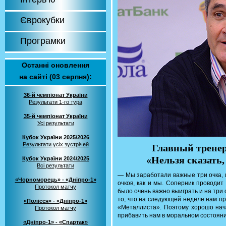
Єврокубки
Програмки
Останні оновлення
на сайті (03 серпня):
36-й чемпіонат України
Результати 1-го тура
35-й чемпіонат України
Усі результати
Кубок України 2025/2026
Результати усіх зустрічей
Главный тренер
«Нельзя сказать,
Кубок України 2024/2025
Всі результати
— Мы заработали важные три очка, 
«Чорноморець» - «Дніпро-1»
очков, как и мы. Соперник проводит
Протокол матчу
было очень важно выиграть и на три 
то, что на следующей неделе нам п
«Полісся» - «Дніпро-1»
«Металлиста». Поэтому хорошо нач
Протокол матчу
прибавить нам в моральном состояни
«Дніпро-1» - «Спартак»