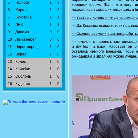
5
Полісся
1
3
хорошей форме. Жаль, что могут иг
находились в хороших кондициях и б
6
Харків
1
3
7
Буковина
1
1
— Завтра у Коноплянки день рождени
8
ЛНЗ
1
1
— Да. Команда всегда готовит одина
9
Динамо
0
0
— Сколько времени еще понадобитьс
10
Лівий берег
0
0
— Только что парень к нам присоедин
и футбол, и язык. Работает он о
11
Чорноморець
1
0
осталось немного времени, чтобы 
12
Верес
1
0
ожиданиям и играл как можно лучше.
13
Колос
1
0
14
Кривбас
1
0
15
Оболонь
1
0
16
Кудрівка
1
0