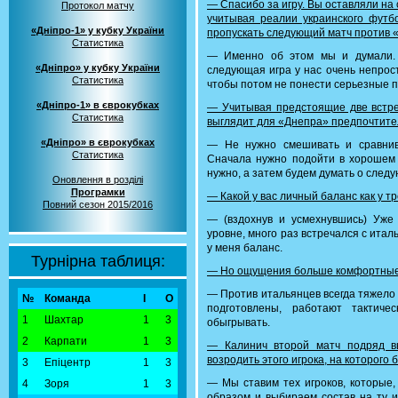
— Спасибо за игру. Вы оставляли на 
Протокол матчу
учитывая реалии украинского футб
«Дніпро-1» у кубку України
пропускать следующий матч против 
Статистика
— Именно об этом мы и думали. 
«Дніпро» у кубку України
следующая игра у нас очень непрос
Статистика
чтобы потом не понести серьезные п
«Дніпро-1» в єврокубках
— Учитывая предстоящие две встреч
Статистика
выглядит для «Днепра» предпочтите
«Дніпро» в єврокубках
— Не нужно смешивать и сравнив
Статистика
Сначала нужно подойти в хорошем с
нужно, а затем будем думать о следу
Оновлення в розділі
Програмки
— Какой у вас личный баланс как у т
Повний сезон 2015/2016
— (вздохнув и усмехнувшись) Уже
уровне, много раз встречался с итал
у меня баланс.
Турнірна таблиця:
— Но ощущения больше комфортные
— Против итальянцев всегда тяжело 
№
Команда
І
О
подготовлены, работают тактиче
1
Шахтар
1
3
обыгрывать.
2
Карпати
1
3
— Калинич второй матч подряд в
возродить этого игрока, на которог
3
Епіцентр
1
3
— Мы ставим тех игроков, которые,
4
Зоря
1
3
образом и выбираем состав на ту и