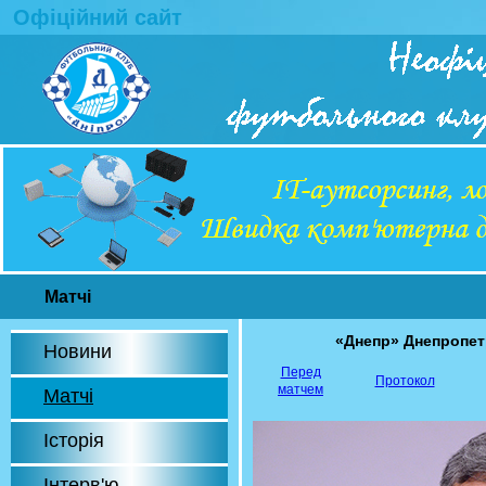
Офіційний сайт
Матчі
«Днепр» Днепропе
Новини
Перед
Протокол
матчем
Матчі
Історія
Інтерв'ю