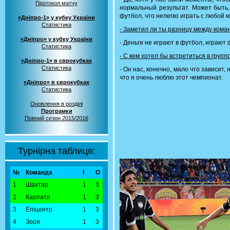
Протокол матчу
нормальный результат. Может быть, к
футбол, что нелегко играть с любой 
«Дніпро-1» у кубку України
Статистика
- Заметил ли ты разницу между кома
«Дніпро» у кубку України
- Деньги не играют в футбол, играют
Статистика
- С кем хотел бы встретиться в груп
«Дніпро-1» в єврокубках
Статистика
- Он нас, конечно, мало что зависит,
что я очень люблю этот чемпионат.
«Дніпро» в єврокубках
Статистика
Оновлення в розділі
Програмки
Повний сезон 2015/2016
Турнірна таблиця:
№
Команда
І
О
1
Шахтар
1
3
2
Карпати
1
3
3
Епіцентр
1
3
4
Зоря
1
3