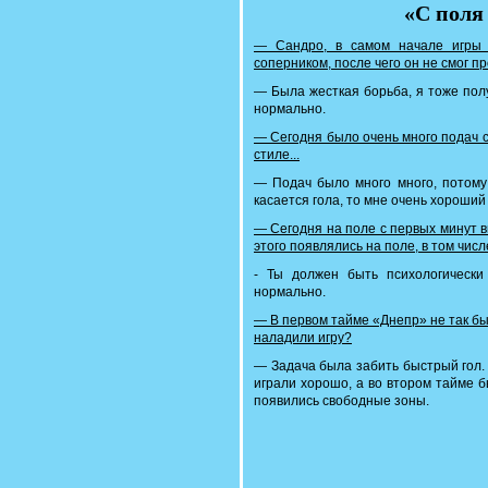
«С поля 
— Сандро, в самом начале игры 
соперником, после чего он не смог пр
— Была жесткая борьба, я тоже полу
нормально.
— Сегодня было очень много подач с
стиле...
— Подач было много много, потому 
касается гола, то мне очень хороший
— Сегодня на поле с первых минут 
этого появлялись на поле, в том чис
- Ты должен быть психологическ
нормально.
— В первом тайме «Днепр» не так бы
наладили игру?
— Задача была забить быстрый гол. 
играли хорошо, а во втором тайме бы
появились свободные зоны.