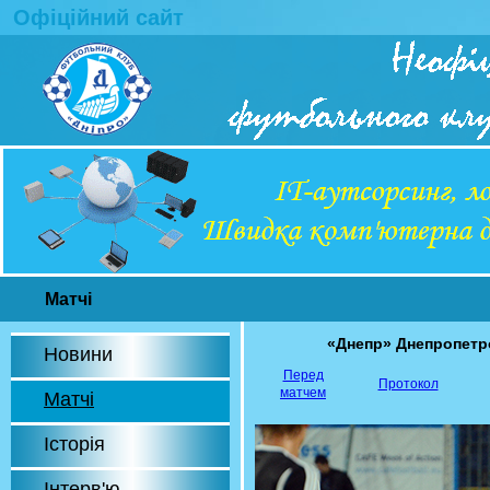
Офіційний сайт
Матчі
«Днепр» Днепропет
Новини
Перед
Протокол
матчем
Матчі
Історія
Інтерв'ю