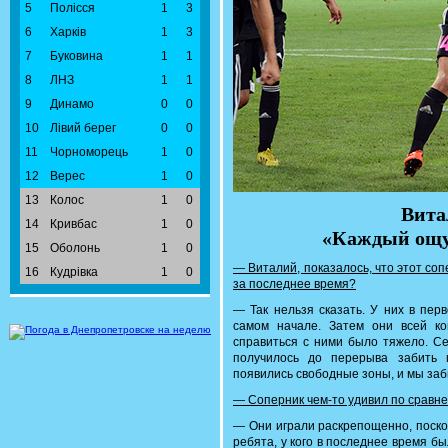
5
Полісся
1
3
6
Харків
1
3
7
Буковина
1
1
8
ЛНЗ
1
1
9
Динамо
0
0
10
Лівий берег
0
0
11
Чорноморець
1
0
12
Верес
1
0
13
Колос
1
0
Вита
14
Кривбас
1
0
«Каждый ощу
15
Оболонь
1
0
— Виталий, показалось, что этот со
16
Кудрівка
1
0
за последнее время?
— Так нельзя сказать. У них в пер
самом начале. Затем они всей к
справиться с ними было тяжело. С
получилось до перерыва забить 
появились свободные зоны, и мы заб
— Соперник чем-то удивил по сравн
— Они играли раскрепощенно, поскол
ребята, у кого в последнее время б