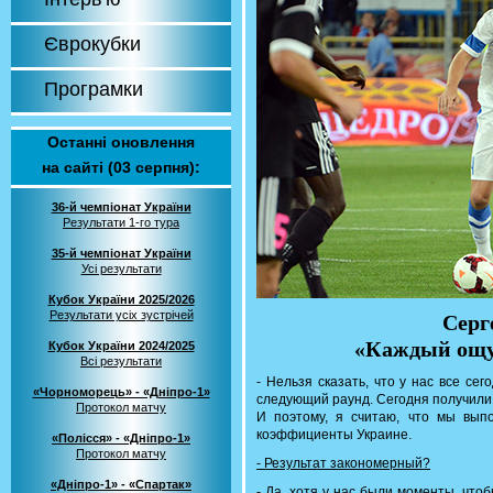
Єврокубки
Програмки
Останні оновлення
на сайті (03 серпня):
36-й чемпіонат України
Результати 1-го тура
35-й чемпіонат України
Усі результати
Кубок України 2025/2026
Результати усіх зустрічей
Серг
«Каждый ощу
Кубок України 2024/2025
Всі результати
- Нельзя сказать, что у нас все сег
«Чорноморець» - «Дніпро-1»
следующий раунд. Сегодня получили и
Протокол матчу
И поэтому, я считаю, что мы вып
коэффициенты Украине.
«Полісся» - «Дніпро-1»
Протокол матчу
- Результат закономерный?
«Дніпро-1» - «Спартак»
- Да, хотя у нас были моменты, чтоб