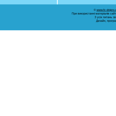
©
www.fc-dnipro
При використанні матеріалів сай
З усіх питань з
Дизайн, прогр