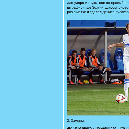
для удара и отдал пас на правый фл
штрафной, где Зозуля ударом голово
раз в матче и сделал Дениса Кулаков
3. Замены.
46' Чеберячко - Лобжанидзе.
Это бы