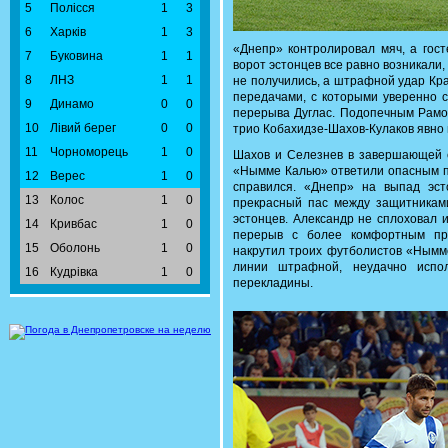
5
Полісся
1
3
6
Харків
1
3
«Днепр» контролировал мяч, а гост
7
Буковина
1
1
ворот эстонцев все равно возникали,
8
ЛНЗ
1
1
не получились, а штрафной удар Кр
передачами, с которыми уверенно 
9
Динамо
0
0
перерыва Дуглас. Подопечным Рамос
10
Лівий берег
0
0
трио Кобахидзе-Шахов-Кулаков явно н
11
Чорноморець
1
0
Шахов и Селезнев в завершающей с
«Нымме Калью» ответили опасным п
12
Верес
1
0
справился. «Днепр» на выпад эст
13
Колос
1
0
прекрасный пас между защитникам
эстонцев. Александр не сплоховал 
14
Кривбас
1
0
перерыв с более комфортным пр
15
Оболонь
1
0
накрутил троих футболистов «Нымме
линии штрафной, неудачно испо
16
Кудрівка
1
0
перекладины.