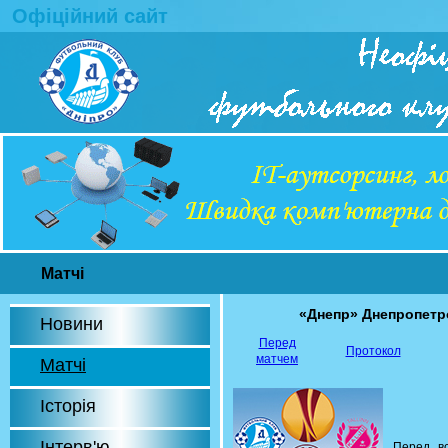
Офіційний сайт
Матчі
«Днепр» Днепропет
Новини
Перед
Протокол
матчем
Матчі
Історія
Інтерв'ю
Перед в