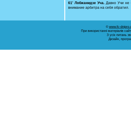
61' Лобжанидзе Уча.
Давно Учи не 
внимание арбитра на себя обратил.
©
www.fc-dnipro
При використанні матеріалів сай
З усіх питань з
Дизайн, прогр