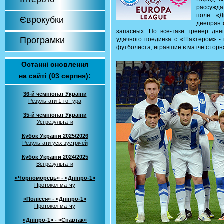
рассужда
поле «Д
Єврокубки
днепрян 
запасных. Но все-таки тренер дн
Програмки
удачного поединка с «Шахтером» - 
футболиста, игравшие в матче с горн
Останні оновлення
на сайті (03 серпня):
36-й чемпіонат України
Результати 1-го тура
35-й чемпіонат України
Усі результати
Кубок України 2025/2026
Результати усіх зустрічей
Кубок України 2024/2025
Всі результати
«Чорноморець» - «Дніпро-1»
Протокол матчу
«Полісся» - «Дніпро-1»
Протокол матчу
«Дніпро-1» - «Спартак»