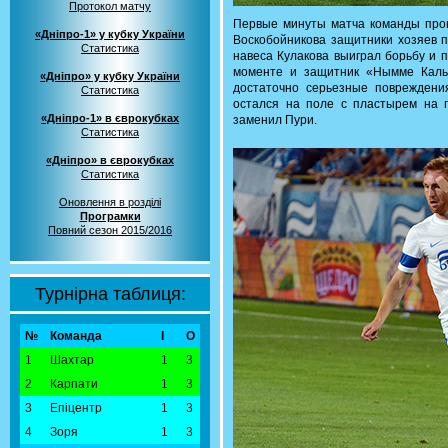
Протокол матчу
Первые минуты матча команды пров
«Дніпро-1» у кубку України
Воскобойникова защитники хозяев п
Статистика
навеса Кулакова выиграл борьбу и 
моменте и защитник «Нымме Каль
«Дніпро» у кубку України
достаточно серьезные повреждени
Статистика
остался на поле с пластырем на г
«Дніпро-1» в єврокубках
заменил Пури.
Статистика
«Дніпро» в єврокубках
Статистика
Оновлення в розділі
Програмки
Повний сезон 2015/2016
Турнірна таблиця:
№
Команда
І
О
1
Шахтар
1
3
2
Карпати
1
3
3
Епіцентр
1
3
4
Зоря
1
3