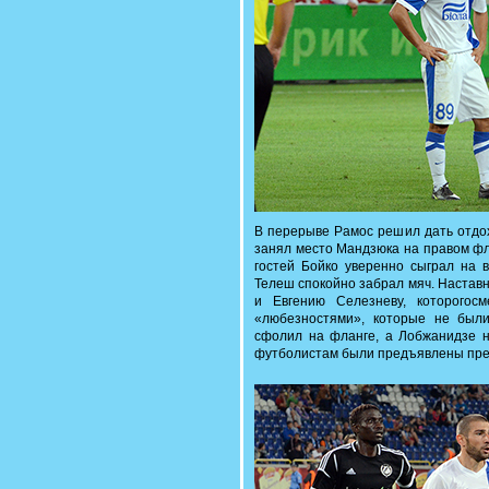
В перерыве Рамос решил дать отдох
занял место Мандзюка на правом фла
гостей Бойко уверенно сыграл на в
Телеш спокойно забрал мяч. Настав
и Евгению Селезневу, которогос
«любезностями», которые не был
сфолил на фланге, а Лобжанидзе н
футболистам были предъявлены пр