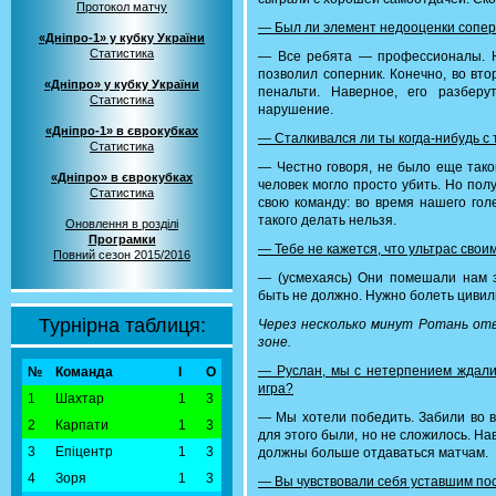
Протокол матчу
— Был ли элемент недооценки сопер
«Дніпро-1» у кубку України
Статистика
— Все ребята — профессионалы. На
позволил соперник. Конечно, во вт
«Дніпро» у кубку України
пенальти. Наверное, его разбер
Статистика
нарушение.
«Дніпро-1» в єврокубках
— Сталкивался ли ты когда-нибудь с 
Статистика
— Честно говоря, не было еще тако
«Дніпро» в єврокубках
человек могло просто убить. Но пол
Статистика
свою команду: во время нашего гол
такого делать нельзя.
Оновлення в розділі
Програмки
— Тебе не кажется, что ультрас сво
Повний сезон 2015/2016
— (усмехаясь) Они помешали нам за
быть не должно. Нужно болеть цивили
Турнірна таблиця:
Через несколько минут Ротань отв
зоне.
— Руслан, мы с нетерпением ждали
№
Команда
І
О
игра?
1
Шахтар
1
3
— Мы хотели победить. Забили во в
2
Карпати
1
3
для этого были, но не сложилось. На
3
Епіцентр
1
3
должны больше отдаваться матчам.
4
Зоря
1
3
— Вы чувствовали себя уставшим по