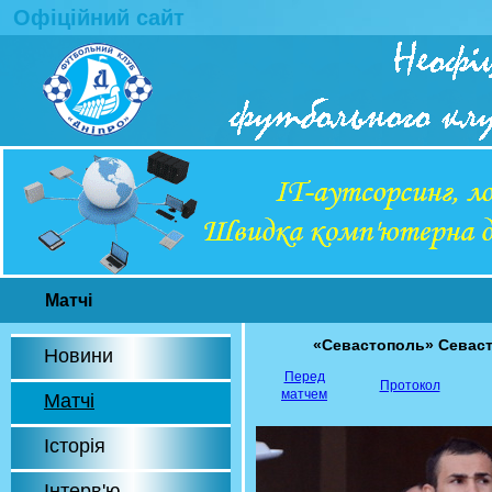
Офіційний сайт
Матчі
«Севастополь» Севас
Новини
Перед
Протокол
матчем
Матчі
Історія
Інтерв'ю