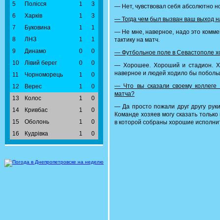
5
Полісся
1
3
— Нет, чувствовал себя абсолютно н
6
Харків
1
3
— Тогда чем был вызван ваш выход н
7
Буковина
1
1
— Не мне, наверное, надо это комме
8
ЛНЗ
1
1
тактику на матч.
9
Динамо
0
0
— Футбольное поле в Севастополе 
10
Лівий берег
0
0
— Хорошее. Хороший и стадион. Хо
наверное и людей ходило бы поболь
11
Чорноморець
1
0
— Что вы сказали своему коллеге 
12
Верес
1
0
матча?
13
Колос
1
0
— Да просто пожали друг другу рук
14
Кривбас
1
0
Команде хозяев могу сказать тольк
15
Оболонь
1
0
в которой собраны хорошие исполнит
16
Кудрівка
1
0