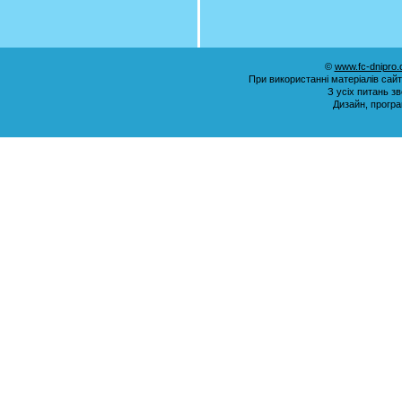
©
www.fc-dnipro
При використанні матеріалів сай
З усіх питань з
Дизайн, прогр