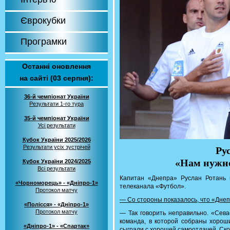
Єврокубки
Програмки
Останні оновлення
на сайті (03 серпня):
36-й чемпіонат України
Результати 1-го тура
35-й чемпіонат України
Усі результати
Кубок України 2025/2026
Результати усіх зустрічей
Ру
«Нам нужно
Кубок України 2024/2025
Всі результати
Капитан «Днепра» Руслан Ротань 
«Чорноморець» - «Дніпро-1»
телеканала «Футбол».
Протокол матчу
— Со стороны показалось, что «Днепр
«Полісся» - «Дніпро-1»
Протокол матчу
— Так говорить неправильно. «Сева
команда, в которой собраны хорош
«Дніпро-1» - «Спартак»
сыграли с хорошей самоотдачей. Ско