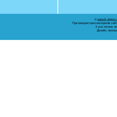
©
www.fc-dnipro
При використанні матеріалів сай
З усіх питань з
Дизайн, прогр