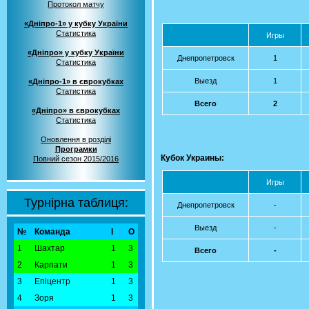
Протокол матчу
«Дніпро-1» у кубку України
Статистика
Игры
«Дніпро» у кубку України
Днепропетровск
1
Статистика
Выезд
1
«Дніпро-1» в єврокубках
Статистика
Всего
2
«Дніпро» в єврокубках
Статистика
Оновлення в розділі
Програмки
Кубок Украины:
Повний сезон 2015/2016
Игры
Турнірна таблиця:
Днепропетровск
-
Выезд
-
№
Команда
І
О
1
Шахтар
1
3
Всего
-
2
Карпати
1
3
3
Епіцентр
1
3
4
Зоря
1
3