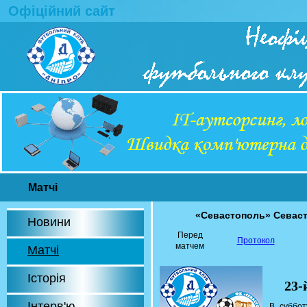
Офіційний сайт
Матчі
«Севастополь» Севас
Новини
Перед
Протокол
матчем
Матчі
Історія
23-
Інтерв'ю
В суббот