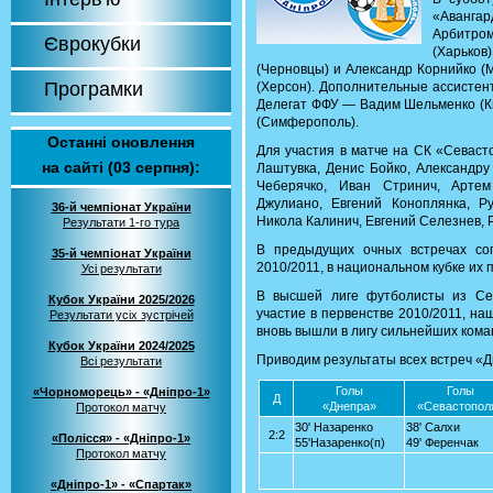
«Аванга
Арбитро
Єврокубки
(Харьков
(Черновцы) и Александр Корнийко (
Програмки
(Херсон). Дополнительные ассистент
Делегат ФФУ — Вадим Шельменко (Ки
(Симферополь).
Останні оновлення
Для участия в матче на СК «Севаст
на сайті (03 серпня):
Лаштувка, Денис Бойко, Александру
Чеберячко, Иван Стринич, Артем
Джулиано, Евгений Коноплянка, Р
36-й чемпіонат України
Никола Калинич, Евгений Селезнев, 
Результати 1-го тура
В предыдущих очных встречах со
35-й чемпіонат України
2010/2011, в национальном кубке их 
Усі результати
В высшей лиге футболисты из Се
Кубок України 2025/2026
участие в первенстве 2010/2011, на
Результати усіх зустрічей
вновь вышли в лигу сильнейших кома
Кубок України 2024/2025
Приводим результаты всех встреч «Д
Всі результати
Голы
Голы
«Чорноморець» - «Дніпро-1»
Д
«Днепра»
«Севастопол
Протокол матчу
30' Назаренко
38' Салхи
2:2
«Полісся» - «Дніпро-1»
55'Назаренко(п)
49' Ференчак
Протокол матчу
«Дніпро-1» - «Спартак»