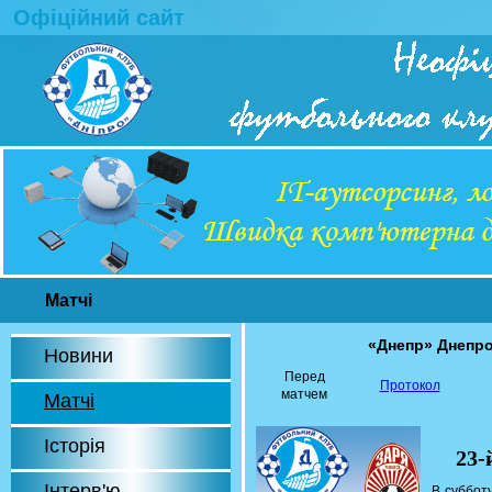
Офіційний сайт
Матчі
«Днепр» Днепро
Новини
Перед
Протокол
матчем
Матчі
Історія
23-
Інтерв'ю
В суббот