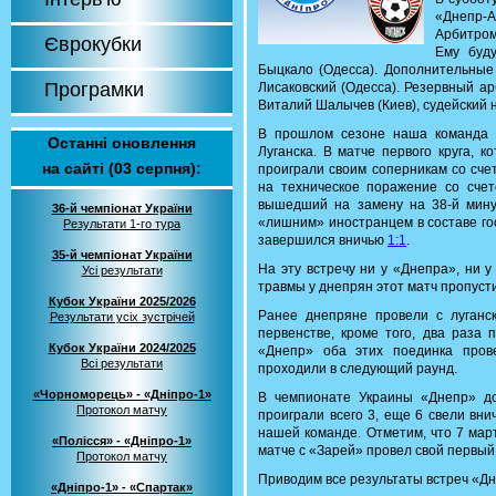
«Днепр-А
Арбитром
Єврокубки
Ему буду
Быцкало (Одесса). Дополнительные
Програмки
Лисаковский (Одесса). Резервный а
Виталий Шалычев (Киев), судейский 
В прошлом сезоне наша команда 
Останні оновлення
Луганска. В матче первого круга, 
на сайті (03 серпня):
проиграли своим соперникам со сч
на техническое поражение со счет
вышедший на замену на 38-й мину
36-й чемпіонат України
«лишним» иностранцем в составе го
Результати 1-го тура
завершился вничью
1:1
.
35-й чемпіонат України
На эту встречу ни у «Днепра», ни 
Усі результати
травмы у днепрян этот матч пропусти
Кубок України 2025/2026
Ранее днепряне провели с луганс
Результати усіх зустрічей
первенстве, кроме того, два раза 
Кубок України 2024/2025
«Днепр» оба этих поединка про
Всі результати
проходили в следующий раунд.
«Чорноморець» - «Дніпро-1»
В чемпионате Украины «Днепр» д
Протокол матчу
проиграли всего 3, еще 6 свели вни
нашей команде. Отметим, что 7 мар
«Полісся» - «Дніпро-1»
матче с «Зарей» провел свой первый
Протокол матчу
Приводим все результаты встреч «Дн
«Дніпро-1» - «Спартак»