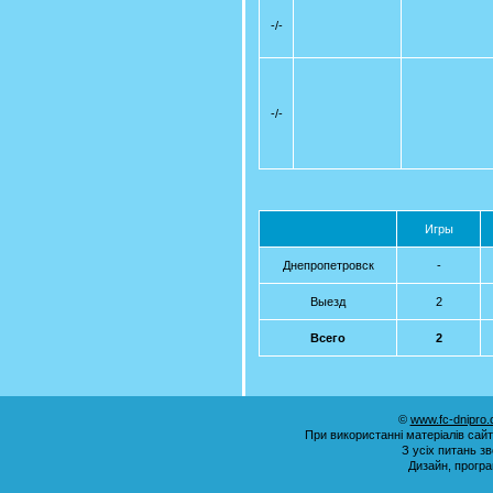
-/-
-/-
Игры
Днепропетровск
-
Выезд
2
Всего
2
©
www.fc-dnipro
При використанні матеріалів сай
З усіх питань з
Дизайн, прогр