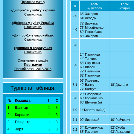
Протокол матчу
Голы
Голы
Д
«Днепра»
«Зари»
«Дніпро-1» у кубку України
36' Захаров
Статистика
2:0
54' Лебедь
«Дніпро» у кубку України
72' Дирявка
Статистика
78' Михайленко
4:0
80' Похлебаев
«Дніпро-1» в єврокубках
83' Захаров
Статистика
0:0
«Дніпро» в єврокубках
Статистика
14' Паляница
44' Топчиев
Оновлення в розділі
56' Скрыпник
Програмки
6:0
63' Шаран
Повний сезон 2015/2016
72' Паляница
82' Паляница
03' Яковенко
3:1
49' Багмут
18' Джугели
Турнірна таблиця:
77' Багмут
29' Назаренко
3:0
60' Корниленко
№
Команда
І
О
66' Шелаев (п)
1
Шахтар
1
3
1:0
14'Коротецкий(а)
2
Карпати
1
3
1:1
09' Лисицкий
10' Райчевич
3
Епіцентр
1
3
34' Коноплянка
52' Скоба
4
Зоря
1
3
2:2
65' Гоменюк
93' Лазарович