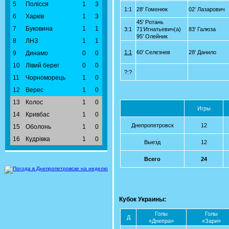
5
Полісся
1
3
1:1
28' Гоменюк
02' Лазарович
6
Харків
1
3
45' Ротань
7
Буковина
1
1
3:1
71'Игнатьевич(а)
83' Галюза
95' Олейник
8
ЛНЗ
1
1
1:1
60' Селезнев
28' Данило
9
Динамо
0
0
10
Лівий берег
0
0
?:?
11
Чорноморець
1
0
12
Верес
1
0
13
Колос
1
0
Игры
14
Кривбас
1
0
Днепропетровск
12
15
Оболонь
1
0
16
Кудрівка
1
0
Выезд
12
Всего
24
Кубок Украины:
Голы
Голы
Д
«Днепра»
«Зари»