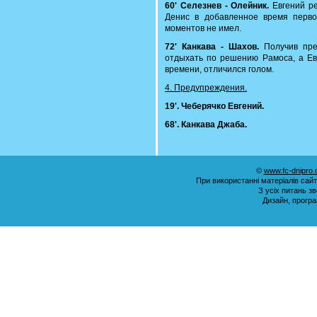
60' Селезнев - Олейник.
Евгений ре
Денис в добавленное время перво
моментов не имел.
72' Канкава - Шахов.
Получив пре
отдыхать по решению Рамоса, а Ев
времени, отличился голом.
4. Предупреждения.
19'. Чеберячко Евгений.
68'. Канкава Джаба.
©
www.fc-dnipro
При використанні матеріалів сай
З усіх питань з
Дизайн, прогр