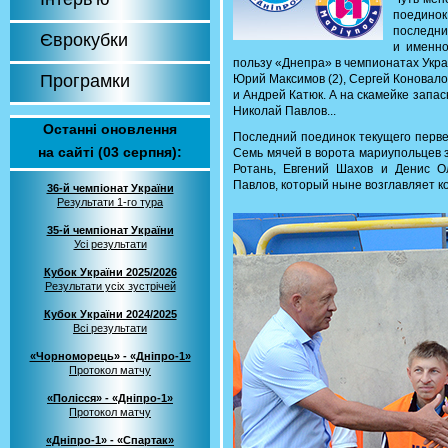
поединок
последни
Єврокубки
и именно
пользу «Днепра» в чемпионатах Укра
Програмки
Юрий Максимов (2), Сергей Коновало
и Андрей Катюк. А на скамейке запа
Николай Павлов...
Останні оновлення
Последний поединок текущего перве
на сайті (03 серпня):
Семь мячей в ворота мариупольцев з
Ротань, Евгений Шахов и Денис О
Павлов, который ныне возглавляет 
36-й чемпіонат України
Результати 1-го тура
35-й чемпіонат України
Усі результати
Кубок України 2025/2026
Результати усіх зустрічей
Кубок України 2024/2025
Всі результати
«Чорноморець» - «Дніпро-1»
Протокол матчу
«Полісся» - «Дніпро-1»
Протокол матчу
«Дніпро-1» - «Спартак»