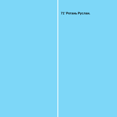
71' Ротань Руслан.