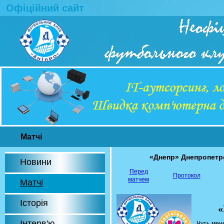
Офіційний сайт
Матчі
«Днепр» Днепропет
Новини
Перед
Протокол
матчем
Матчі
Історія
«
Інтерв'ю
Чуть мен