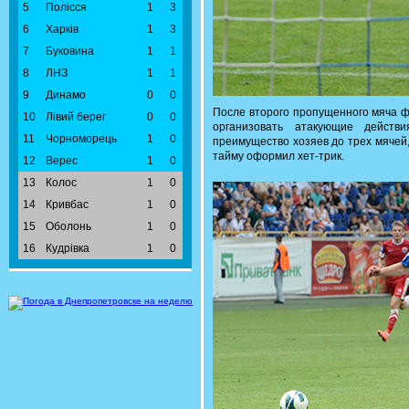
5
Полісся
1
3
6
Харків
1
3
7
Буковина
1
1
8
ЛНЗ
1
1
9
Динамо
0
0
После второго пропущенного мяча ф
10
Лівий берег
0
0
организовать атакующие дейст
11
Чорноморець
1
0
преимущество хозяев до трех мячей
тайму оформил хет-трик.
12
Верес
1
0
13
Колос
1
0
14
Кривбас
1
0
15
Оболонь
1
0
16
Кудрівка
1
0