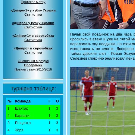
Протокол матчу
«Дніпро-1» у кубку України
Статистика
«Дніпро» у кубку України
Статистика
Начав свой поединок на два часа 
«Дніпро-1» в єврокубках
бросились в атаку и уже на пятой м
Статистика
переломить ход поединка, но свои 
«Дніпро» в єврокубках
использовать не смогли. Днепряне
Статистика
тайма удвоили счет - Роман Зозу
Селезнев спокойно реализовал пена
Оновлення в розділі
Програмки
Повний сезон 2015/2016
Турнірна таблиця:
№
Команда
І
О
1
Шахтар
1
3
2
Карпати
1
3
3
Епіцентр
1
3
4
Зоря
1
3