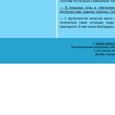
Поэтому это больше к ним вопрос. Кл
— В прошлые годы в «Металлисте
футболистами, заводил трибуны. Се
— У футболистов зачастую много э
получилась такая ситуация, когд
пригодился. Я ему очень благодарен, 
©
www.fc-dnipro
При використанні матеріалів сай
З усіх питань з
Дизайн, прогр