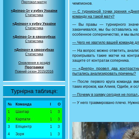
Протокол матчу
чемпионов.
«Дніпро-1» у кубку України
— С турнирной точки зрения «Днепр
Статистика
команду на такой матч?
«Дніпро» у кубку України
— Вы правы — турнирного значен
Статистика
заканчивался, мы бы оставались на
особенное соперничество, и мы выло
«Дніпро-1» в єврокубках
Статистика
— Чего не хватило вашей команде дл
«Дніпро» в єврокубках
— На вопрос можно ответить, анали
Статистика
проигрывать такие матчи на контр
защите от контратак соперника.
Оновлення в розділі
Програмки
— «Днепр» провел два контрастн
Повний сезон 2015/2016
пытались анализировать причины?
— После первого круга команда вме
таких игроков, как Алиев, Одибе, и о
Турнірна таблиця:
— Почему в заявку сегодня не попал 
— У него травмировано плечо. Нужно
№
Команда
І
О
1
Шахтар
1
3
2
Карпати
1
3
3
Епіцентр
1
3
4
Зоря
1
3