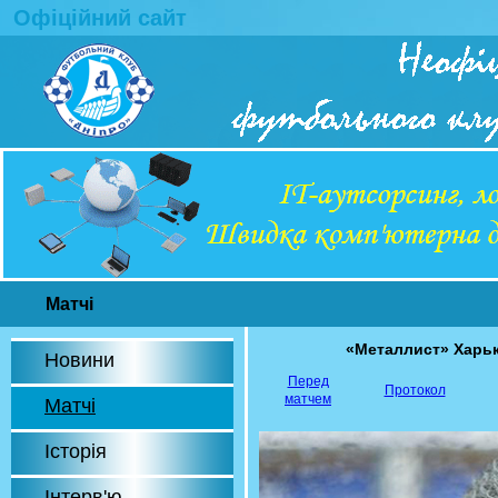
Офіційний сайт
Матчі
«Металлист» Харь
Новини
Перед
Протокол
матчем
Матчі
Історія
Інтерв'ю