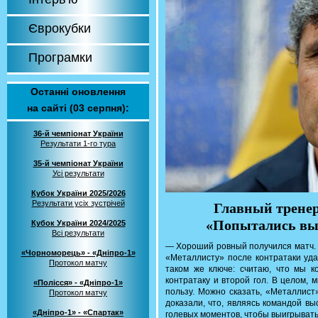
Єврокубки
Програмки
Останні оновлення
на сайті (03 серпня):
36-й чемпіонат України
Результати 1-го тура
35-й чемпіонат України
Усі результати
Кубок України 2025/2026
Результати усіх зустрічей
Главный тренер
«Попытались выи
Кубок України 2024/2025
Всі результати
— Хороший ровный получился матч. 
«Чорноморець» - «Дніпро-1»
«Металлисту» после контратаки уда
Протокол матчу
таком же ключе: считаю, что мы 
контратаку и второй гол. В целом, 
«Полісся» - «Дніпро-1»
пользу. Можно сказать, «Металлист»
Протокол матчу
доказали, что, являясь командой вы
«Дніпро-1» - «Спартак»
голевых моментов, чтобы выигрывать