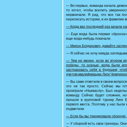
— Во-первых, команда начала демонс
то хотел, чтобы вселить увереннос
нервничали. Я рад, что все так по
переписать историю, и их фамилии м
— Когда вас последний раз качали на
— Еще когда была первая «бронза»(
еще когда-нибудь покачали.
— Мирон Богданович, давайте заглян
— Я сейчас не хочу никуда заглядыва
— Тем не менее, если во втором кр
победы, то осенью, когда были иг
застраховать себя в будущем, чтоб
учетом квалификации Лиги Чемпионо
— Вы сами ответили в своем вопросе
это не так просто. Сейчас мы гот
проиграли «Ньюкаслу». Был недельн
команду. Сейчас будет сложнее, но
прошли в групповой турнир Лиги 
первого места. Поэтому у нас были 
подметили.
— Если бы вы тренировали сборную, 
— У сборной есть свои тренеры. Они 