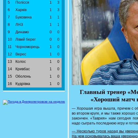
5
Полісся
1
3
6
Харків
1
3
7
Буковина
1
1
8
ЛНЗ
1
1
9
Динамо
0
0
10
Лівий берег
0
0
11
Чорноморець
1
0
12
Верес
1
0
13
Колос
1
0
14
Кривбас
1
0
15
Оболонь
1
0
16
Кудрівка
1
0
Главный тренер «М
«Хороший матч п
— Хорошая игра вышла, причем с об
во втором круге, и мы также хорошо 
закончен. «Таврия» нам сегодня по
надо сыграть последнюю игру и готов
— Несколько туров назад вы уверен
На чем основывалась ваша уверенно