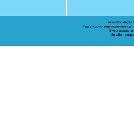
©
www.fc-dnipro
При використанні матеріалів сай
З усіх питань з
Дизайн, прогр