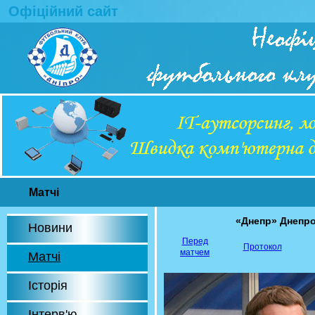
Офіційний сайт
Матчі
«Днепр» Днепро
Новини
Перед
Протокол
матчем
Матчі
Історія
Інтерв'ю