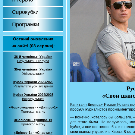
Єврокубки
Програмки
Останні оновлення
на сайті (03 серпня):
36-й чемпіонат України
Результати 1-го тура
35-й чемпіонат України
Усі результати
Кубок України 2025/2026
Результати усіх зустрічей
Ру
«Свои шанс
Кубок України 2024/2025
Всі результати
Капитан «Днепра» Руслан Ротань про
«Чорноморець» - «Дніпро-1»
просьбу журналистов прокомментиров
Протокол матчу
— Конечно, хотелось бы большего. 
«Полісся» - «Дніпро-1»
для этого были. Не получилось, мо
Протокол матчу
Кубке, и они постоянно были в голов
свои шансы упустили в Киеве. В ост
«Дніпро-1» - «Спартак»