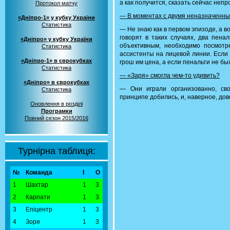
а как получится, сказать сейчас непр
Протокол матчу
— В моментах с двумя неназначенны
«Дніпро-1» у кубку України
Статистика
— Не знаю как в первом эпизоде, а во
говорят в таких случаях, два пена
«Дніпро» у кубку України
объективным, необходимо посмотр
Статистика
ассистенты на лицевой линии. Если 
«Дніпро-1» в єврокубках
грош им цена, а если пенальти не бы
Статистика
— «Заря» смогла чем-то удивить?
«Дніпро» в єврокубках
— Они играли организованно, сво
Статистика
принципе добились, и, наверное, дов
Оновлення в розділі
Програмки
Повний сезон 2015/2016
Турнірна таблиця:
№
Команда
І
О
1
Шахтар
1
3
2
Карпати
1
3
3
Епіцентр
1
3
4
Зоря
1
3