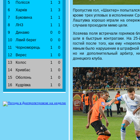
5
Полісся
1
3
6
Харків
1
3
Пропустив гол, «Шахтер» попытался
кроме трех угловых в исполнении Ср
7
Буковина
1
1
Лаштувка хорошо играли на опереже
8
ЛНЗ
1
1
случаев проходили мимо цели.
9
Динамо
0
0
Хозяева поля встречали горняков б
шли в быстрые контратаки. На 25-
10
Лівий берег
0
0
гостей после того, как ему «переп
11
Чорноморець
1
0
явным было нарушение в штрафной п
но ни дополнительный арбитр, н
12
Верес
1
0
донецкого клуба.
13
Колос
1
0
14
Кривбас
1
0
15
Оболонь
1
0
16
Кудрівка
1
0