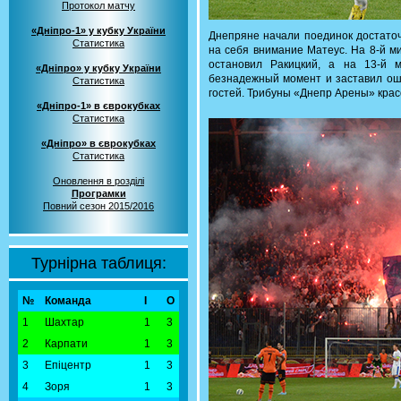
Протокол матчу
«Дніпро-1» у кубку України
Днепряне начали поединок достаточ
Статистика
на себя внимание Матеус. На 8-й м
остановил Ракицкий, а на 13-й 
«Дніпро» у кубку України
безнадежный момент и заставил оши
Статистика
гостей. Трибуны «Днепр Арены» крас
«Дніпро-1» в єврокубках
Статистика
«Дніпро» в єврокубках
Статистика
Оновлення в розділі
Програмки
Повний сезон 2015/2016
Турнірна таблиця:
№
Команда
І
О
1
Шахтар
1
3
2
Карпати
1
3
3
Епіцентр
1
3
4
Зоря
1
3