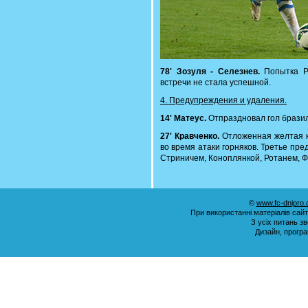
78' Зозуля - Селезнев.
Попытка Ра
встречи не стала успешной.
4. Предупреждения и удаления.
14' Матеус.
Отпраздновал гол бразиле
27' Кравченко.
Отложенная желтая к
во время атаки горняков. Третье пре
Стриничем, Коноплянкой, Ротанем, Ф
©
www.fc-dnipro
При використанні матеріалів сай
З усіх питань з
Дизайн, прогр