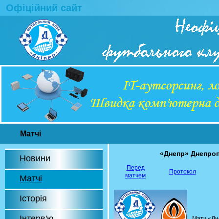
Офіційний сайт
Матчі
«Днепр» Днепро
Новини
Перед
Протокол
матчем
Матчі
Історія
Інтерв'ю
Матч «Дн