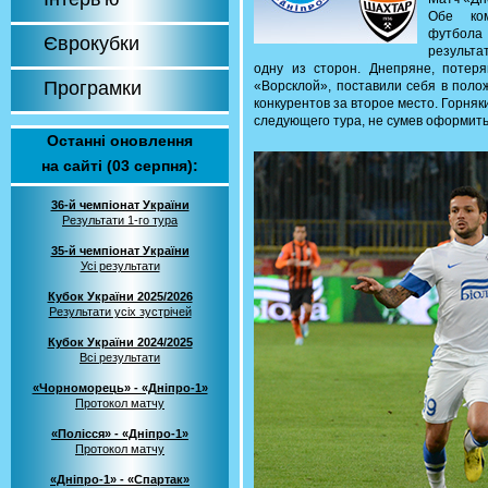
Обе ком
футбола 
Єврокубки
результа
одну из сторон. Днепряне, потер
Програмки
«Ворсклой», поставили себя в поло
конкурентов за второе место. Горня
следующего тура, не сумев оформить
Останні оновлення
на сайті (03 серпня):
36-й чемпіонат України
Результати 1-го тура
35-й чемпіонат України
Усі результати
Кубок України 2025/2026
Результати усіх зустрічей
Кубок України 2024/2025
Всі результати
«Чорноморець» - «Дніпро-1»
Протокол матчу
«Полісся» - «Дніпро-1»
Протокол матчу
«Дніпро-1» - «Спартак»