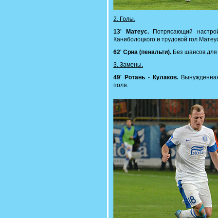
2. Голы.
13' Матеус.
Потрясающий настрой
Каниболоцкого и трудовой гол Матеу
62' Срна (пенальти).
Без шансов для 
3. Замены.
49' Ротань - Кулаков.
Вынужденная 
поля.