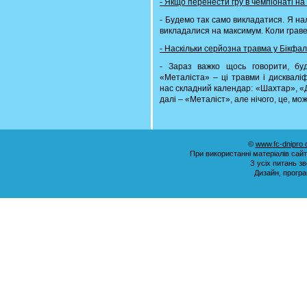
- Якщо перенести гру в чемпіонаті на
- Будемо так само викладатися. Я на
викладалися на максимум. Коли гравец
- Наскільки серйозна травма у Бікфал
- Зараз важко щось говорити, бу
«Металіста» – ці травми і дискваліф
нас складний календар: «Шахтар», «Д
далі – «Металіст», але нічого, це, м
©
www.fc-dnipro
При використанні матеріалів сай
З усіх питань з
Дизайн, прогр