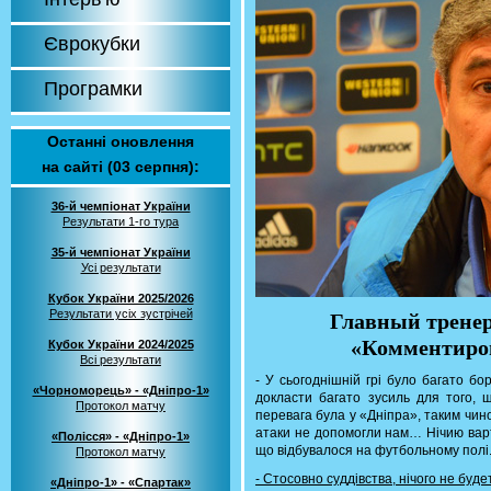
Єврокубки
Програмки
Останні оновлення
на сайті (03 серпня):
36-й чемпіонат України
Результати 1-го тура
35-й чемпіонат України
Усі результати
Кубок України 2025/2026
Результати усіх зустрічей
Главный тренер
«Комментиров
Кубок України 2024/2025
Всі результати
- У сьогоднішній грі було багато б
«Чорноморець» - «Дніпро-1»
докласти багато зусиль для того, 
Протокол матчу
перевага була у «Дніпра», таким чин
атаки не допомогли нам… Нічию варт
«Полісся» - «Дніпро-1»
що відбувалося на футбольному полі
Протокол матчу
- Стосовно суддівства, нічого не буд
«Дніпро-1» - «Спартак»