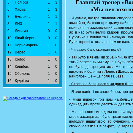
Главный тренер «Во
5
Полісся
1
3
«Мы неплохо в
6
Харків
1
3
7
Буковина
1
1
- Я думаю, що гра глядачам сподобал
звичайно, бажано при цьому набирати
8
ЛНЗ
1
1
принципі, я задоволений самовіддач
9
Динамо
0
0
які в нас були великі кадрові пробл
Суботича, Сімініна та Пилипчука. За
10
Лівий берег
0
0
Були хороші атаки, але нам не виста
11
Чорноморець
1
0
- Чи важке було сьогодні поле?
12
Верес
1
0
- Так було в’язким, ви ж бачили, як в
13
Колос
1
0
такий березень, ми змушені були виїх
14
Кривбас
1
0
не було де тренуватись. Ми тренув
вискочили болячки у Лопес і Шандрук
15
Оболонь
1
0
найголовніше – це поля та база.
16
Кудрівка
1
0
- Стосовно бази, наскільки довго її щ
- Я вже навіть і не знаю, боюсь про ц
- Який відрізок гри вам найбільше
одинадцять проти десять чи дев’ять
- Ми непогано виглядали на початку 
мірою захищатися, було трохи важко. 
володіли ініціативою, то суперник.
своїх обов’язків. Не секрет, що зараз