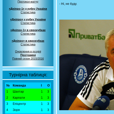
Протокол матчу
- Ні, не буду.
«Дніпро-1» у кубку України
Статистика
«Дніпро» у кубку України
Статистика
«Дніпро-1» в єврокубках
Статистика
«Дніпро» в єврокубках
Статистика
Оновлення в розділі
Програмки
Повний сезон 2015/2016
Турнірна таблиця:
№
Команда
І
О
1
Шахтар
1
3
2
Карпати
1
3
3
Епіцентр
1
3
4
Зоря
1
3