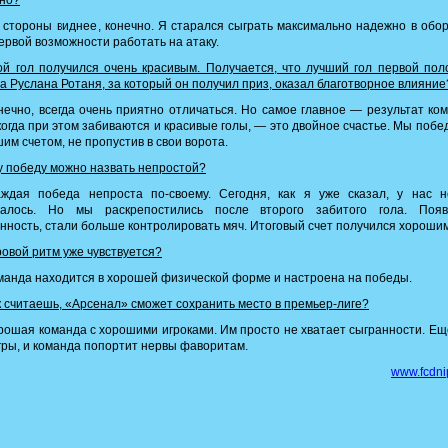
ано?
стороны виднее, конечно. Я старался сыграть максимально надежно в обо
ервой возможности работать на атаку.
й гол получился очень красивым. Получается, что лучший гол первой по
а Руслана Ротаня, за который он получил приз, оказал благотворное влияние
ечно, всегда очень приятно отличаться. Но самое главное — результат ко
когда при этом забиваются и красивые голы, — это двойное счастье. Мы побе
им счетом, не пропустив в свои ворота.
 победу можно назвать непростой?
ждая победа непроста по-своему. Сегодня, как я уже сказал, у нас н
чалось. Но мы раскрепостились после второго забитого гола. Появ
нность, стали больше контролировать мяч. Итоговый счет получился хорошим
овой ритм уже чувствуется?
анда находится в хорошей физической форме и настроена на победы.
 считаешь, «Арсенал» сможет сохранить место в премьер-лиге?
ошая команда с хорошими игроками. Им просто не хватает сыгранности. Ещ
гры, и команда попортит нервы фаворитам.
www.fcdni