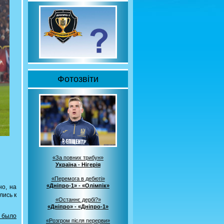
Фотозвіти
«За повних трибун»
Україна - Нігерія
«Перемога в дебюті»
«Дніпро-1» - «Олімпік»
но, на
лись к
«Останнє дербі?»
«Дніпро» - «Дніпро-1»
 было
«Розгром після перерви»