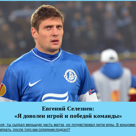
Евгений Селезнев:
«Я доволен игрой и победой команды»
я, ты сыграл меньшую часть матча, но почувствовал ритм игры. В концовке
играть, после того как соперник подсел?