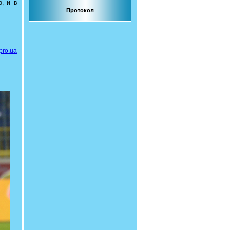
, и в
Протокол
pro.ua