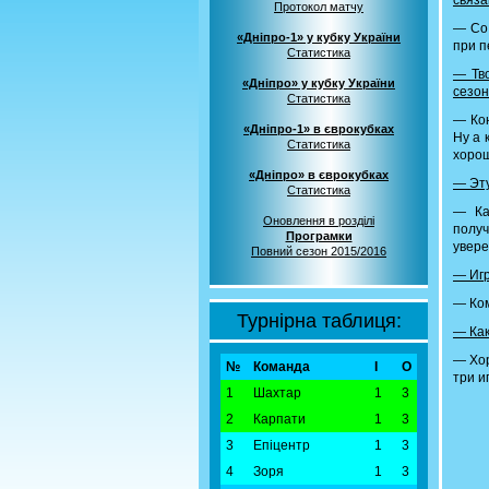
связ
Протокол матчу
— Со 
«Дніпро-1» у кубку України
при п
Статистика
— Тво
«Дніпро» у кубку України
сезон
Статистика
— Кон
«Дніпро-1» в єврокубках
Ну а 
Статистика
хорош
«Дніпро» в єврокубках
— Эту
Статистика
— Ка
Оновлення в розділі
полу
Програмки
увере
Повний сезон 2015/2016
— Игр
— Ком
Турнірна таблиця:
— Как
— Хор
№
Команда
І
О
три и
1
Шахтар
1
3
2
Карпати
1
3
3
Епіцентр
1
3
4
Зоря
1
3