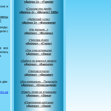
«Дніпро-1» - «Таврія»
роне и
«Спогади про дербі»
«Дніпро-1» - «Металіст 1925»
ловины
«Дебютний успіх»
?
«Дніпро-1» - «Буковина»
манды.
«Не дограли...»
дили с
«Дніпро» - «Волинь»
«Чергова нічия»
«Дніпро» - «Сталь»
е все
«Три очки втримали»
илась
«Дніпро» - «Зірка»
.
«Забити не вдалося нікому»
«Дніпро» - «Карпати»
«Чергові втрати»
«Дніпро» - «Динамо»
е две-
«Усе нормально... Падаємо!»
«Дніпро» - «Олександрія»
pro.ua
«Навіть нічию не втримали»
«Дніпро» - «Зірка»
«Повернення капітана»
«Дніпро» - «Зоря»