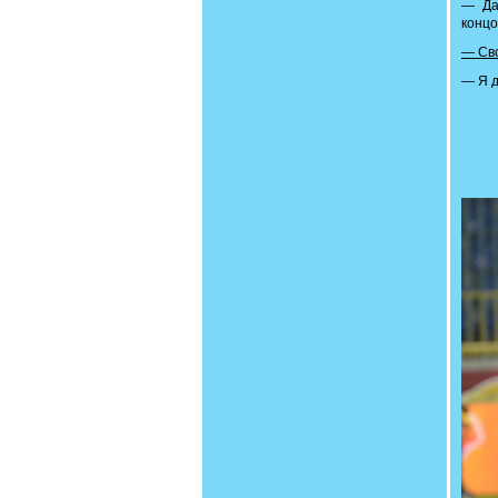
— Да
концо
— Сво
— Я д