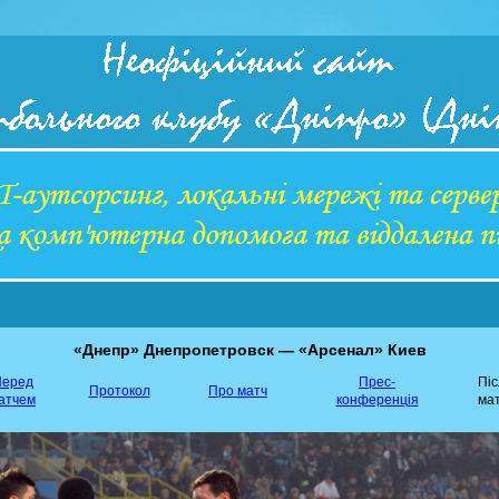
«Днепр» Днепропетровск — «Арсенал» Киев
еред
Прес-
Пі
Протокол
Про матч
атчем
конференція
ма