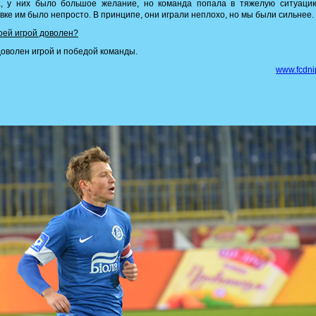
, у них было большое желание, но команда попала в тяжелую ситуацию
вке им было непросто. В принципе, они играли неплохо, но мы были сильнее.
ей игрой доволен?
оволен игрой и победой команды.
www.fcdni