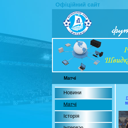
Офіційний сайт
Матчі
Новини
П
м
Матчі
Історія
Інтерв'ю