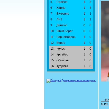
5
Полісся
1
3
6
Харків
1
3
7
Буковина
1
1
8
ЛНЗ
1
1
9
Динамо
0
0
10
Лівий берег
0
0
11
Чорноморець
1
0
12
Верес
1
0
13
Колос
1
0
14
Кривбас
1
0
15
Оболонь
1
0
16
Кудрівка
1
0
— Жен
было 