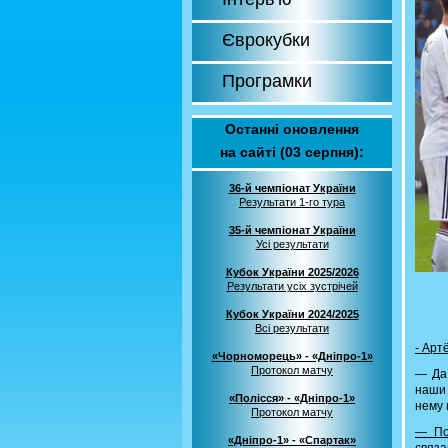
Єврокубки
Програмки
Останні оновлення
на сайті (03 серпня):
36-й чемпіонат України
Результати 1-го тура
35-й чемпіонат України
Усі результати
Кубок України 2025/2026
Результати усіх зустрічей
Кубок України 2024/2025
Всі результати
- Арт
«Чорноморець» - «Дніпро-1»
Протокол матчу
— Да,
наши 
«Полісся» - «Дніпро-1»
нему 
Протокол матчу
— По
«Дніпро-1» - «Спартак»