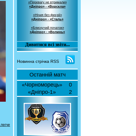
«Перевагу не втримали»
«Дніпро» - «Ворскла»
«Нічия без феєрії»
«Дніпро» - «Сталь»
«Блискучий початок»
«Дніпро» - «Волинь»
Дивитися всі звіти...
Новинна стрічка RSS
Останній матч
«Чорноморець»
0
«Дніпро-1»
2
 легче