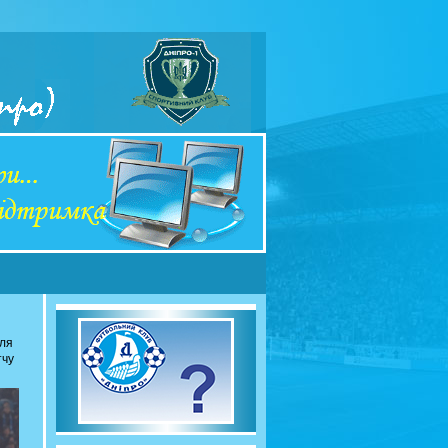
сля
тчу