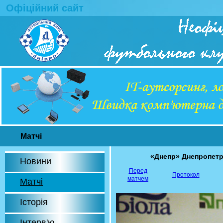
Офіційний сайт
Матчі
«Днепр» Днепропет
Новини
Перед
Протокол
матчем
Матчі
Історія
Інтерв'ю