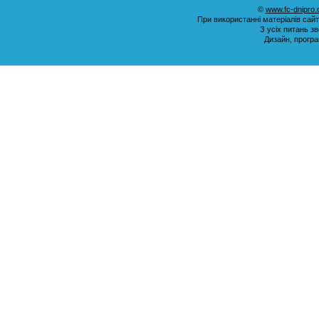
©
www.fc-dnipro
При використанні матеріалів сай
З усіх питань з
Дизайн, прогр