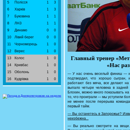
5
Полісся
1
3
6
Харків
1
3
7
Буковина
1
1
8
ЛНЗ
1
1
9
Динамо
0
0
10
Лівий берег
0
0
11
Чорноморець
1
0
12
Верес
1
0
Главный тренер «Мет
13
Колос
1
0
«Нас ра
14
Кривбас
1
0
15
Оболонь
1
0
— У нас очень веселый финиш — иг
подтвердил, что хорошо сыгран, 
16
Кудрівка
1
0
работают без мяча, все делают на 
выпало четыре человека в задней 
Блохин, можно много показывать на 
то, что проиграли — мы уступили бол
не менее после перерыва команда
первый тайм.
— Вы останетесь в Запорожье? Изви
неизбежна...
— Вы реально смотрите на вещи.