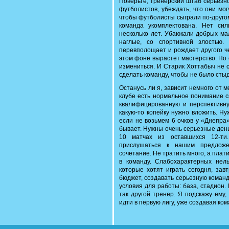
Поверьте, тренерский штаб серьезн
футболистов, убеждать, что они мо
чтобы футболисты сыграли по-другом
команда укомплектована. Нет си
несколько лет. Убаюкали добрых ма
наглые, со спортивной злостью.
перевполощает и рождает другого ч
этом фоне вырастет мастерство. Но о
измениться. И Старик Хоттабыч не 
сделать команду, чтобы не было сты
Останусь ли я, зависит немного от м
клубе есть нормальное понимание с
квалифицированную и перспективну
какую-то копейку нужно вложить. Ну
если не возьмем 6 очков у «Днепра
бывает. Нужны очень серьезные день
10 матчах из оставшихся 12-ти.
прислушаться к нашим предложе
сочетание. Не тратить много, а плат
в команду. Слабохарактерных нел
которые хотят играть сегодня, зав
бюджет, создавать серьезную команд
условия для работы: база, стадион.
так другой тренер. Я подскажу ему,
идти в первую лигу, уже создавая ком