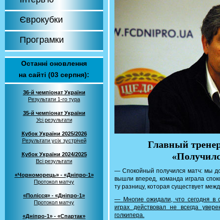
Єврокубки
Програмки
Останні оновлення
на сайті (03 серпня):
36-й чемпіонат України
Результати 1-го тура
35-й чемпіонат України
Усі результати
Кубок України 2025/2026
Результати усіх зустрічей
Главный тренер
«Получилс
Кубок України 2024/2025
Всі результати
— Спокойный получился матч: мы до
«Чорноморець» - «Дніпро-1»
вышли вперед, команда играла спок
Протокол матчу
ту разницу, которая существует меж
«Полісся» - «Дніпро-1»
— Многие ожидали, что сегодня в 
Протокол матчу
играх действовал не всегда увере
голкипера.
«Дніпро-1» - «Спартак»