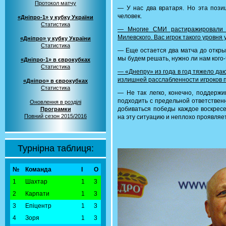
Протокол матчу
— У нас два вратаря. Но эта позиц
человек.
«Дніпро-1» у кубку України
Статистика
— Многие СМИ растиражировали 
Милевского. Вас игрок такого уровня
«Дніпро» у кубку України
Статистика
— Еще остается два матча до откры
мы будем решать, нужно ли нам кого-
«Дніпро-1» в єврокубках
Статистика
— «Днепру» из года в год тяжело да
излишней расслабленности игроков 
«Дніпро» в єврокубках
Статистика
— Не так легко, конечно, поддерж
подходить с предельной ответствен
Оновлення в розділі
добиваться победы каждое воскресе
Програмки
Повний сезон 2015/2016
на эту ситуацию и неплохо проявляет
Турнірна таблиця:
№
Команда
І
О
1
Шахтар
1
3
2
Карпати
1
3
3
Епіцентр
1
3
4
Зоря
1
3