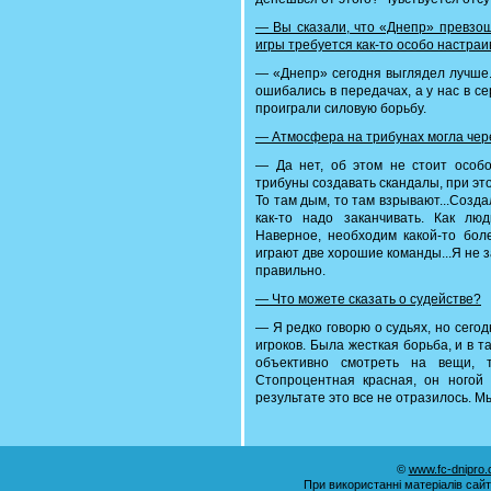
— Вы сказали, что «Днепр» превзош
игры требуется как-то особо настраи
— «Днепр» сегодня выглядел лучше.
ошибались в передачах, а у нас в с
проиграли силовую борьбу.
— Атмосфера на трибунах могла чер
— Да нет, об этом не стоит особо
трибуны создавать скандалы, при эт
То там дым, то там взрывают...Созд
как-то надо заканчивать. Как л
Наверное, необходим какой-то бол
играют две хорошие команды...Я не
правильно.
— Что можете сказать о судействе?
— Я редко говорю о судьях, но сегод
игроков. Была жесткая борьба, и в та
объективно смотреть на вещи, 
Стопроцентная красная, он ногой 
результате это все не отразилось. М
©
www.fc-dnipro
При використанні матеріалів сай