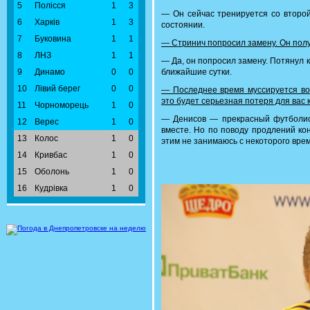
5
Полісся
1
3
— Он сейчас тренируется со второй
6
Харків
1
3
состоянии.
7
Буковина
1
1
— Стринич попросил замену. Он пол
8
ЛНЗ
1
1
— Да, он попросил замену. Потянул к
9
Динамо
0
0
ближайшие сутки.
10
Лівий берег
0
0
— Последнее время муссируется воп
это будет серьезная потеря для вас 
11
Чорноморець
1
0
— Денисов — прекрасный футболист
12
Верес
1
0
вместе. Но по поводу продлений ко
13
Колос
1
0
этим не занимаюсь с некоторого вре
14
Кривбас
1
0
15
Оболонь
1
0
16
Кудрівка
1
0