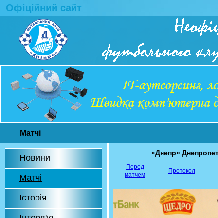
Офіційний сайт
Матчі
«Днепр» Днепропе
Новини
Перед
Протокол
матчем
Матчі
Історія
Інтерв'ю