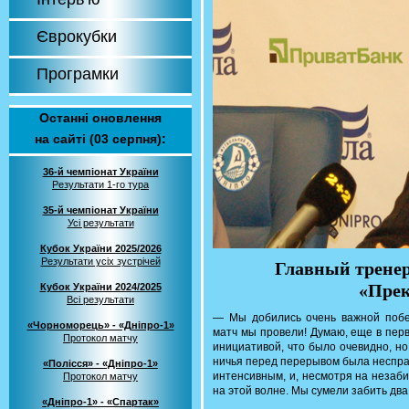
Єврокубки
Програмки
Останні оновлення
на сайті (03 серпня):
36-й чемпіонат України
Результати 1-го тура
35-й чемпіонат України
Усі результати
Кубок України 2025/2026
Результати усіх зустрічей
Главный тренер
«Прек
Кубок України 2024/2025
Всі результати
— Мы добились очень важной побе
«Чорноморець» - «Дніпро-1»
матч мы провели! Думаю, еще в пер
Протокол матчу
инициативой, что было очевидно, н
ничья перед перерывом была неспра
«Полісся» - «Дніпро-1»
интенсивным, и, несмотря на незаб
Протокол матчу
на этой волне. Мы сумели забить два
«Дніпро-1» - «Спартак»