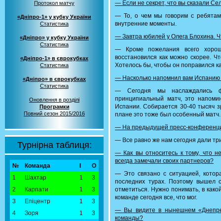
— Если не секрет, что вы сказали С
Протокол матчу
— То, о чем мы говорим с ребятами
«Дніпро-1» у кубку України
внутренние моменты.
Статистика
— Завтра юбилей у Олега Блохина. 
«Дніпро» у кубку України
Статистика
— Кроме пожелания всего хорош
восстановился как можно скорее. Чт
«Дніпро-1» в єврокубках
Хотелось бы, чтобы он поправился к
Статистика
— Насколько напомнил вам Испанию 
«Дніпро» в єврокубках
Статистика
— Сегодня мы наслаждались фу
принципиальный матч, это напоми
Оновлення в розділі
Испании. Собирается 30-40 тысяч з
Програмки
Повний сезон 2015/2016
плане это тоже был особенный матч.
— На предыдущей пресс-конференции
— Все равно же нам сегодня дали три
Турнірна таблиця:
— Как вы относитесь к тому, что н
всегда замечали своих партнеров?
№
Команда
І
О
— Это связано с ситуацией, котор
1
Шахтар
1
3
последних турах. Поэтому вышел 
2
Карпати
1
3
отметиться. Нужно понимать, в како
команде сегодня все, что мог.
3
Епіцентр
1
3
— Вы видите в нынешнем «Днепре
4
Зоря
1
3
команды?