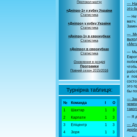
Протокол матчу
— Нак
это б
«Дніпро-1» у кубку України
Статистика
— Нет
матч.
«Дніпро» у кубку України
Замен
Статистика
— Мн
«Дніпро-1» в єврокубках
выход
Статистика
«Мет
«Дніпро» в єврокубках
— Мы 
Статистика
Европ
побеж
Оновлення в розділі
Програмки
чтобы
Повний сезон 2015/2016
работ
и по
состо
это п
Турнірна таблиця:
бы по
— Защ
№
Команда
І
О
чемпи
таког
1
Шахтар
1
3
— Я д
2
Карпати
1
3
3
Епіцентр
1
3
— Дл
дерби
4
Зоря
1
3