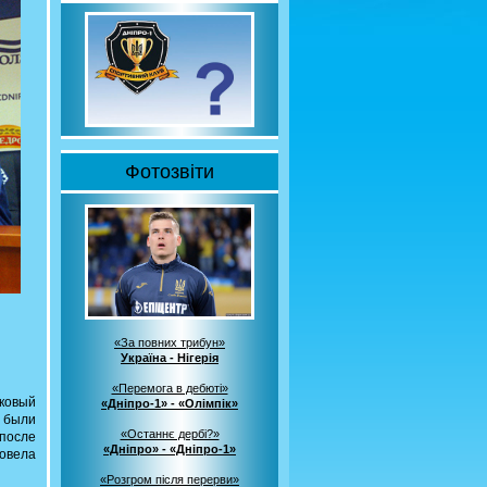
Фотозвіти
«За повних трибун»
Україна - Нігерія
«Перемога в дебюті»
бковый
«Дніпро-1» - «Олімпік»
ы были
«Останнє дербі?»
 после
«Дніпро» - «Дніпро-1»
довела
«Розгром після перерви»