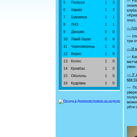
— Раз
5
Полісся
1
3
знаем
6
Харків
1
3
клуба
«Крив
7
Буковина
1
1
знал,
8
ЛНЗ
1
1
— (ул
9
Динамо
0
0
— (см
10
Лівий берег
0
0
три о
11
Чорноморець
1
0
— И м
12
Верес
1
0
— Как
13
Колос
1
0
матча
ужин.
14
Кривбас
1
0
— У и
15
Оболонь
1
0
как-т
16
Кудрівка
1
0
— По
увере
получ
можн
уйти 