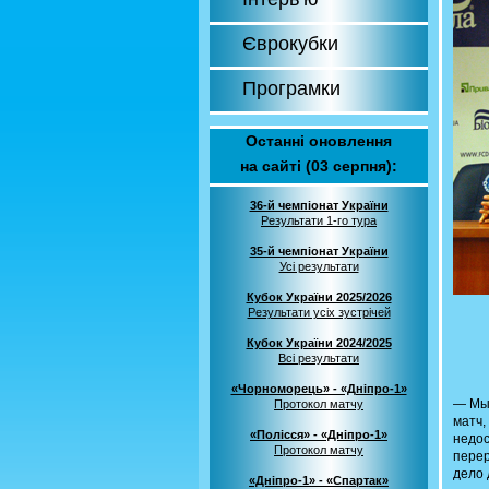
Єврокубки
Програмки
Останні оновлення
на сайті (03 серпня):
36-й чемпіонат України
Результати 1-го тура
35-й чемпіонат України
Усі результати
Кубок України 2025/2026
Результати усіх зустрічей
Кубок України 2024/2025
Всі результати
«Чорноморець» - «Дніпро-1»
— Мы 
Протокол матчу
матч,
«Полісся» - «Дніпро-1»
недос
Протокол матчу
перер
дело 
«Дніпро-1» - «Спартак»