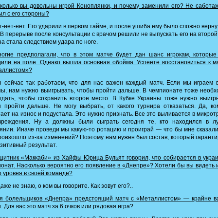
олько вы довольны игрой Коноплянки, и почему заменили его? Не сабота
ыл с его стороны?
-нет-нет. Его ударили в первом тайме, и после ушиба ему было сложно верну
 В перерыве после консультации с врачом решили не выпускать его на второй
а стала следствием удара по ноге.
огие предполагали, что в этом матче будет дан шанс игрокам, которые
или на поле. Однако вышла основная обойма. Успеете восстановиться к м
аллистом»?
сейчас так работаем, что для нас важен каждый матч. Если мы играем 
ы, нам нужно выигрывать, чтобы пройти дальше. В чемпионате тоже необ
дать, чтобы сохранить второе место. В Кубке Украины тоже нужно выигр
 пройти дальше. Не могу выбрать, от какого турнира отказаться. Да, к
ает на износ и подустала. Это нужно признать. Все это выливается в микро
вреждения. Ну а должны были сыграть сегодня те, кто находился в л
янии. Иначе проведи мы какую-то ротацию и проиграй — что бы мне сказал
роизошло из-за изменений? Поэтому нам нужен был состав, который гарант
зитивный результат.
итник «Маккаби» из Хайфы Юрица Бульят говорил, что собирается в укра
онат. Насколько вероятно его появление в «Днепре»? Хотели бы вы видеть 
о уровня в своей команде?
аже не знаю, о ком вы говорите. Как зовут его?..
я болельщиков «Днепра» предстоящий матч с «Металлистом» — крайне в
. Для вас это матч за 6 очков или рядовая игра?