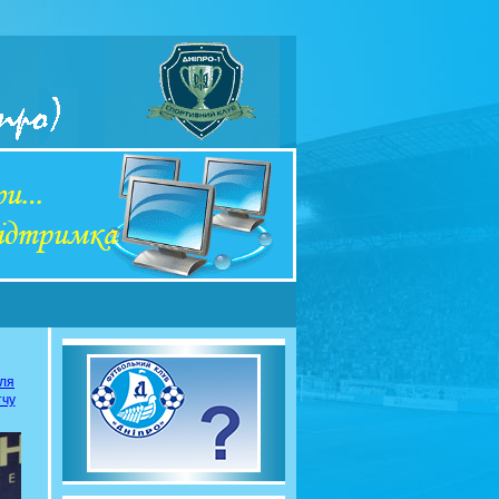
сля
тчу