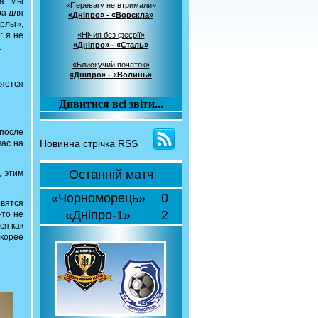
ка. Мы
«Перевагу не втримали»
ра для
«Дніпро» - «Ворскла»
ерлы»,
: я не
«Нічия без феєрії»
«Дніпро» - «Сталь»
.
«Блискучий початок»
«Дніпро» - «Волинь»
ляется
Дивитися всі звіти...
 после
Новинна стрічка RSS
вас на
Останній матч
д этим
«Чорноморець»
0
вятся
«Дніпро-1»
2
-то не
ся как
корее