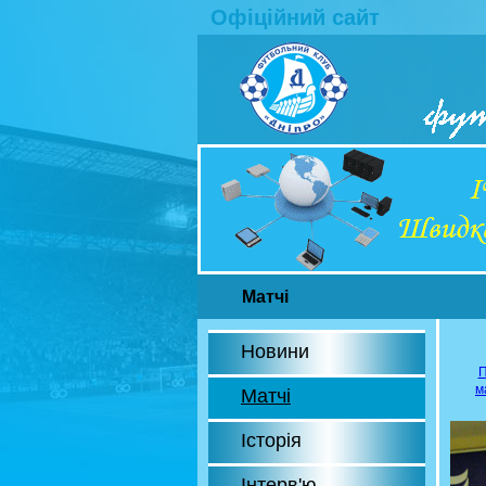
Офіційний сайт
Матчі
Новини
П
м
Матчі
Історія
Інтерв'ю