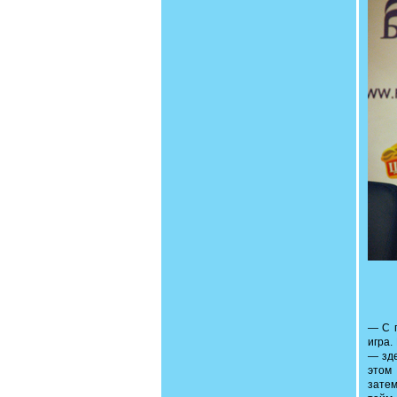
— С п
игра.
— зде
этом
затем