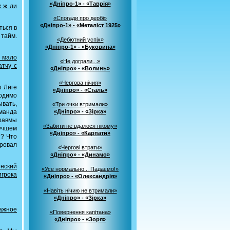
«Дніпро-1» - «Таврія»
ж ж ли
«Спогади про дербі»
«Дніпро-1» - «Металіст 1925»
ться в
 тайм.
«Дебютний успіх»
«Дніпро-1» - «Буковина»
 мало
«Не дограли...»
атчу с
«Дніпро» - «Волинь»
«Чергова нічия»
в Лиге
«Дніпро» - «Сталь»
ходимо
ывать,
«Три очки втримали»
оманда
«Дніпро» - «Зірка»
травмы
«Забити не вдалося нікому»
учшем
«Дніпро» - «Карпати»
и? Что
ировал
«Чергові втрати»
«Дніпро» - «Динамо»
инский
«Усе нормально... Падаємо!»
игрока
«Дніпро» - «Олександрія»
«Навіть нічию не втримали»
«Дніпро» - «Зірка»
ажное
«Повернення капітана»
«Дніпро» - «Зоря»