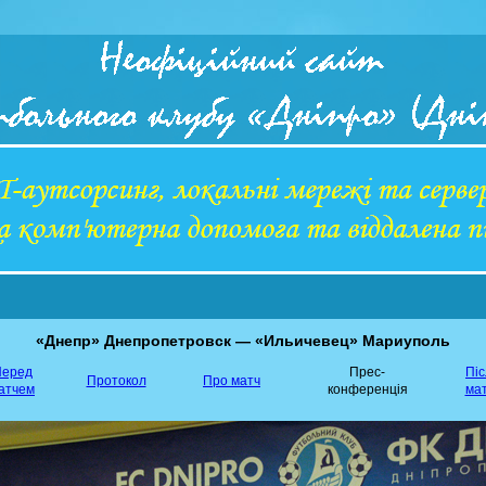
«Днепр» Днепропетровск — «Ильичевец» Мариуполь
еред
Прес-
Пі
Протокол
Про матч
атчем
конференція
ма