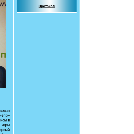
Протокол
бковая
Днепр»
ансы в
 игры
первый