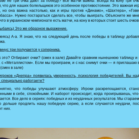
ве не три очка дают за победу? Все матчи важны. Всегда на кону три оч
, что для наших болельщиков это особенное противостояние. Это важная иг
, но она важна настолько, как и игры против «Динамо», «Шахтера», «Гов
басса». Нужно постараться сделать все, чтобы выиграть. Объясните же мне
 что в украинском чемпионате есть матчи, на кону в которых стоит шесть очков
ыбаясь) Это же образное выражение.
еясь) А-а. Я знаю, что на следующий день после победы в таблицу добав
чка.
инус три получается у соперника.
 это? Отбирают очки? (смех в зале) Давайте сравним нынешнюю таблицу и
 с «Металлистом». Если мы проиграем, и с нас снимут очки — я приглашаю 
 (смех в зале)
гроков «Днепра» появилась уверенность, психология победителей. Вы на
о специально работаете?
нятно, что победы улучшают атмосферу. Игроки раскрепощаются, стано
нными в себе, спокойными. И наборот происходит, когда проигрываешь, что
ается. Все дело в сериях: победных и из неудачных результатов. Мы стараем
о дольше продлить нашу победную серию, а если случаются неудачи, пос
от них.