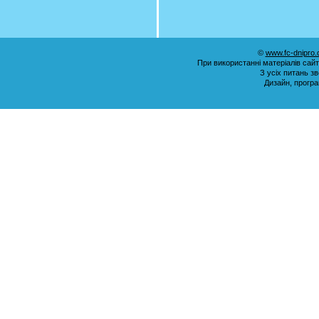
©
www.fc-dnipro
При використанні матеріалів сай
З усіх питань з
Дизайн, прогр