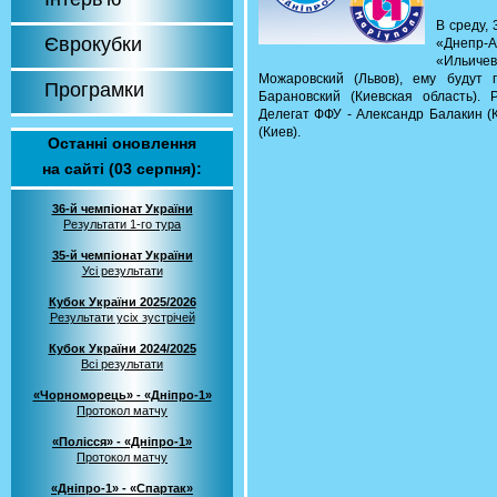
В среду, 
Єврокубки
«Днепр-
«Ильиче
Можаровский (Львов), ему будут
Програмки
Барановский (Киевская область). 
Делегат ФФУ - Александр Балакин (
(Киев).
Останні оновлення
на сайті (03 серпня):
36-й чемпіонат України
Результати 1-го тура
35-й чемпіонат України
Усі результати
Кубок України 2025/2026
Результати усіх зустрічей
Кубок України 2024/2025
Всі результати
«Чорноморець» - «Дніпро-1»
Протокол матчу
«Полісся» - «Дніпро-1»
Протокол матчу
«Дніпро-1» - «Спартак»