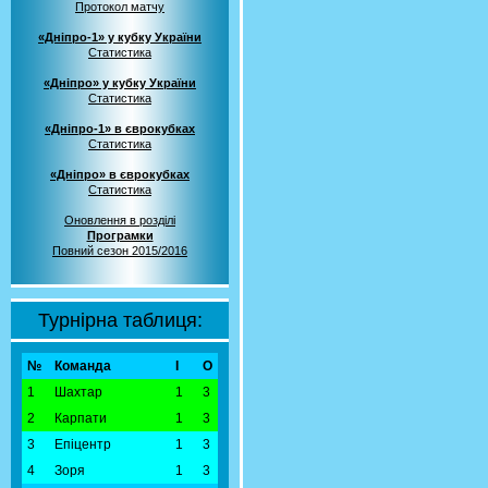
Протокол матчу
«Дніпро-1» у кубку України
Статистика
«Дніпро» у кубку України
Статистика
«Дніпро-1» в єврокубках
Статистика
«Дніпро» в єврокубках
Статистика
Оновлення в розділі
Програмки
Повний сезон 2015/2016
Турнірна таблиця:
№
Команда
І
О
1
Шахтар
1
3
2
Карпати
1
3
3
Епіцентр
1
3
4
Зоря
1
3