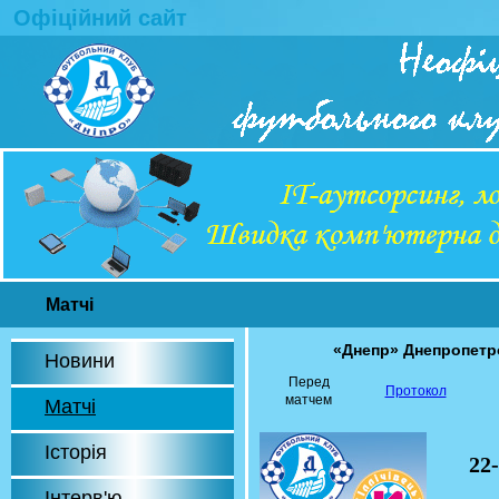
Офіційний сайт
Матчі
«Днепр» Днепропет
Новини
Перед
Протокол
матчем
Матчі
Історія
22
Інтерв'ю