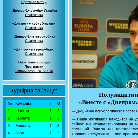
Протокол матчу
«Дніпро-1» у кубку України
Статистика
«Дніпро» у кубку України
Статистика
«Дніпро-1» в єврокубках
Статистика
«Дніпро» в єврокубках
Статистика
Оновлення в розділі
Програмки
Повний сезон 2015/2016
Турнірна таблиця:
Полузащитни
«Вместе с «Днепром
№
Команда
І
О
1
Шахтар
1
3
— Джу, какое психологическое состоя
2
Карпати
1
3
— Наша мотивация находится на уро
сейчас мы сконцентрированы на н
3
Епіцентр
1
3
сомнений. Завтра мы постараемс
4
Зоря
1
3
хорошего результата — постараемся