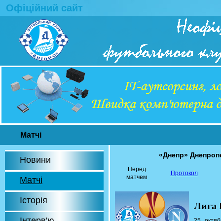
Офіційний сайт
Матчі
«Днепр» Днепроп
Новини
Перед
Протокол
матчем
Матчі
Історія
Лига 
Інтерв'ю
25 октя