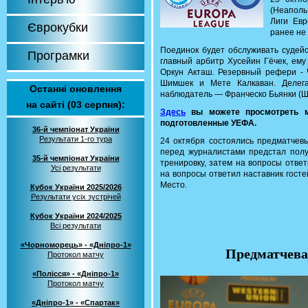
(Неаполь
Лиги Евр
Єврокубки
ранее не
Поединок будет обслуживать судейс
Програмки
главный арбитр Хусейин Гёчек, ему
Оркун Акташ. Резервный рефери -
Шимшек и Мете Калкаван. Делега
Останні оновлення
наблюдатель — Франческо Бьянки (Ш
на сайті (03 серпня):
Здесь
вы можете просмотреть м
подготовленные УЕФА.
36-й чемпіонат України
Результати 1-го тура
24 октября состоялись предматчев
перед журналистами предстал пол
35-й чемпіонат України
тренировку, затем на вопросы отве
Усі результати
на вопросы ответил наставник гост
Место.
Кубок України 2025/2026
Результати усіх зустрічей
Кубок України 2024/2025
Всі результати
«Чорноморець» - «Дніпро-1»
Предматчева
Протокол матчу
«Полісся» - «Дніпро-1»
Протокол матчу
«Дніпро-1» - «Спартак»