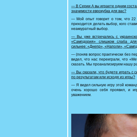
— В Серии А вы играете одним соста
значимости еврокубка для вас?
— Мой опыт говорит о том, что 22 
приходится делать выбор, кого стави
неаккуратный выбор.
— Вы уже встречались с украинско
«Сампдория» слишком слаба для 
сильнее: «Днепр», «Наполи», «Самп
— (поняв вопрос практически без пе
видел, что нас переиграли, что «М
сказать. Мы проанализируем нашу раб
— Вы сказали, что будете играть с
по результатам или исходя из игры?
— Я видел сильную игру этой команд
очень хорошо себя проявил, и иг
уважением.