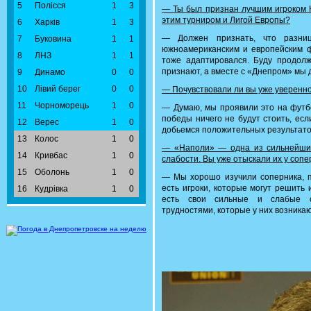
5
Полісся
1
3
— Ты был признан лучшим игроком К
этим турниром и Лигой Европы?
6
Харків
1
3
— Должен признать, что разни
7
Буковина
1
1
южноамериканским и европейским ф
8
ЛНЗ
1
1
тоже адаптировался. Буду продолж
признают, а вместе с «Днепром» мы 
9
Динамо
0
0
10
Лівий берег
0
0
— Почувствовали ли вы уже уверенно
11
Чорноморець
1
0
— Думаю, мы проявили это на футб
победы ничего не будут стоить, ес
12
Верес
1
0
добьемся положительных результато
13
Колос
1
0
— «Наполи» — одна из сильнейших
14
Кривбас
1
0
слабости. Вы уже отыскали их у соп
15
Оболонь
1
0
— Мы хорошо изучили соперника, п
есть игроки, которые могут решить 
16
Кудрівка
1
0
есть свои сильные и слабые ст
трудностями, которые у них возникаю