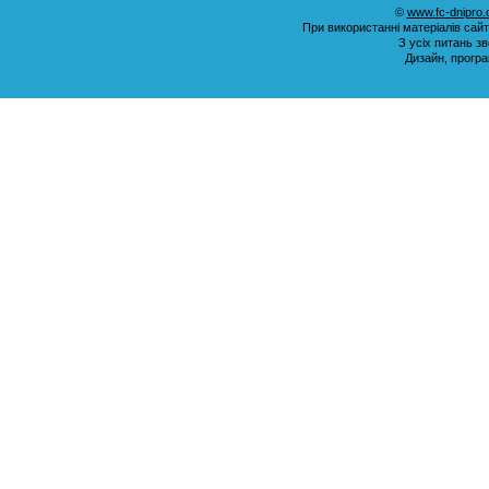
©
www.fc-dnipro
При використанні матеріалів сай
З усіх питань з
Дизайн, прогр