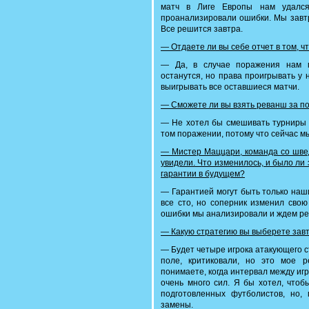
матч в Лиге Европы нам удался
проанализировали ошибки. Мы завтр
Все решится завтра.
— Отдаете ли вы себе отчет в том, ч
— Да, в случае поражения нам п
останутся, но права проигрывать у 
выигрывать все оставшиеся матчи.
— Сможете ли вы взять реванш за п
— Не хотел бы смешивать турниры —
том поражении, потому что сейчас мы
— Мистер Маццари, команда со швед
увидели. Что изменилось, и было л
гарантии в будущем?
— Гарантией могут быть только наш
все сто, но соперник изменил сво
ошибки мы анализировали и ждем ре
— Какую стратегию вы выберете зав
— Будет четыре игрока атакующего с
поле, критиковали, но это мое 
понимаете, когда интервал между иг
очень много сил. Я бы хотел, чтоб
подготовленных футболистов, но, 
замены.