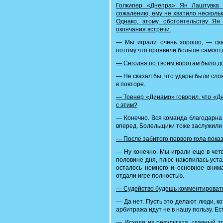
Голкипер «Днепра» Ян Лаштувка 
сожалению, ему не хватило нескольки
Однако, этому обстоятельству Ян
окончания встречи.
— Мы играли очень хорошо, — сказ
потому что проявили больше самоот
— Сегодня по твоим воротам было д
— Не сказал бы, что удары были слож
в повторе.
— Тренер «Динамо» говорил, что «Д
с этим?
— Конечно. Вся команда благодарна 
вперед. Болельщики тоже заслужили 
— После забитого первого гола пока
— Ну конечно. Мы играли еще в четв
половине дня, плюс накопилась уста
осталось немного и основное внима
отдали игре полностью.
— Судейство будешь комментироват
— Да нет. Пусть это делают люди, 
арбитража идут не в нашу пользу. Ес
— Исходя из результата, главный т