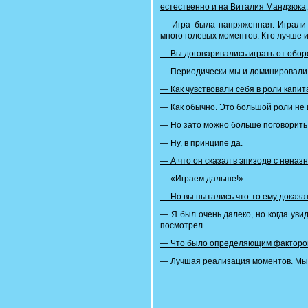
естественно и на Виталия Мандзюка,
— Игра была напряженная. Играли 
много голевых моментов. Кто лучше и
— Вы договаривались играть от обо
— Периодически мы и доминировали, т
— Как чувствовали себя в роли капи
— Как обычно. Это большой роли не 
— Но зато можно больше поговорить
— Ну, в принципе да.
— А что он сказал в эпизоде с нена
— «Играем дальше!»
— Но вы пытались что-то ему доказа
— Я был очень далеко, но когда уви
посмотрел.
— Что было определяющим факторо
— Лучшая реализация моментов. Мы 