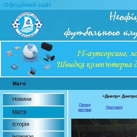
Офіційний сайт
Матчі
«Днепр» Днепр
Новини
Перед
Протокол
матчем
Матчі
Історія
Інтерв'ю