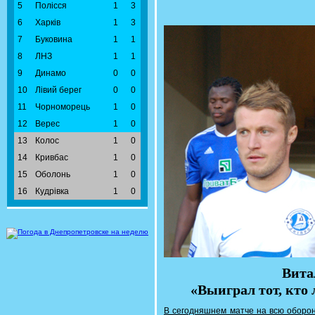
5
Полісся
1
3
6
Харків
1
3
7
Буковина
1
1
8
ЛНЗ
1
1
9
Динамо
0
0
10
Лівий берег
0
0
11
Чорноморець
1
0
12
Верес
1
0
13
Колос
1
0
14
Кривбас
1
0
15
Оболонь
1
0
16
Кудрівка
1
0
Вита
«Выиграл тот, кто
В сегодняшнем матче на всю оборон