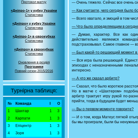
Протокол матчу
— Очень тяжело. Сейчас все очень с
— Как считаете, чего сегодня было 
«Дніпро-1» у кубку України
Статистика
— Всего хватало, и эмоций в том числ
«Дніпро» у кубку України
— Что было определяющим в сегодн
Статистика
— Думаю, характер. Все как один
«Дніпро-1» в єврокубках
действительно являемся командо
Статистика
подстраховывал. Самое главное — вз
«Дніпро» в єврокубках
— Был какой-то решающий момент в
Статистика
— Вся игра была решающей. Единств
Оновлення в розділі
эпизодах с неназначенными пенальти
Програмки
интересно.
Повний сезон 2015/2016
— А что же сказал арбитр?
— Сказал, что было короткое расстоя
Турнірна таблиця:
Но в матче с «Шахтером» подобны
арбитр трактует игру рукой по-раз
прийти, тогда в будущем будет меньш
№
Команда
І
О
— Вы о первом моменте говорите?
1
Шахтар
1
3
— И о том, когда Матеус пяткой отыг
2
Карпати
1
3
бы мы проиграли, были бы ненужные
3
Епіцентр
1
3
4
Зоря
1
3