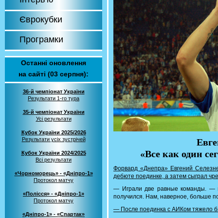
Єврокубки
Програмки
Останні оновлення
на сайті (03 серпня):
36-й чемпіонат України
Результати 1-го тура
35-й чемпіонат України
Усі результати
Кубок України 2025/2026
Результати усіх зустрічей
Евге
«Все как один сег
Кубок України 2024/2025
Всі результати
Форвард «Днепра» Евгений Селезне
«Чорноморець» - «Дніпро-1»
дебюте поединке, а затем сыграл чр
Протокол матчу
— Играли две равные команды. — 
«Полісся» - «Дніпро-1»
получился. Нам, наверное, больше п
Протокол матчу
— После поединка с АИКом тяжело б
«Дніпро-1» - «Спартак»