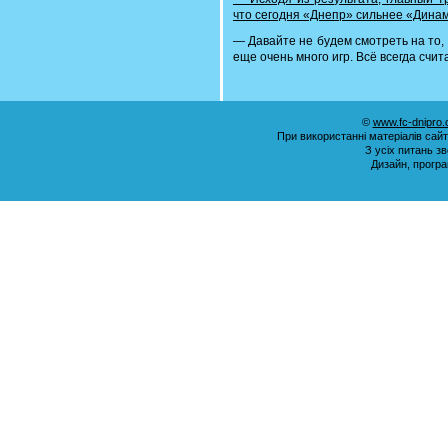
что сегодня «Днепр» сильнее «Дина
— Давайте не будем смотреть на то,
еще очень много игр. Всё всегда счит
©
www.fc-dnipro
При використанні матеріалів сай
З усіх питань з
Дизайн, прогр