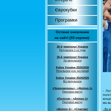
Єврокубки
Програмки
Останні оновлення
на сайті (03 серпня):
36-й чемпіонат України
Результати 1-го тура
35-й чемпіонат України
Усі результати
Кубок України 2025/2026
Результати усіх зустрічей
Кубок України 2024/2025
Всі результати
«Чорноморець» - «Дніпро-1»
- По
Протокол матчу
посет
«Полісся» - «Дніпро-1»
конце
Протокол матчу
мы вы
«Дніпро-1» - «Спартак»
- Во 