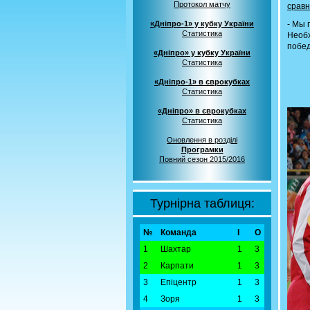
Протокол матчу
сравня
«Дніпро-1» у кубку України
- Мы 
Статистика
Необ
побед
«Дніпро» у кубку України
Статистика
«Дніпро-1» в єврокубках
Статистика
«Дніпро» в єврокубках
Статистика
Оновлення в розділі
Програмки
Повний сезон 2015/2016
Турнірна таблиця:
№
Команда
І
О
1
Шахтар
1
3
2
Карпати
1
3
3
Епіцентр
1
3
4
Зоря
1
3