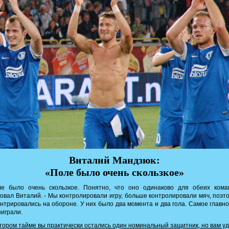
Виталий Мандзюк:
«Поле было очень скользкое»
ле было очень скользкое. Понятно, что оно одинаково для обеих команд
овал Виталий. - Мы контролировали игру, больше контролировали мяч, поэт
нтрировались на обороне. У них было два момента и два гола. Самое главно
играли.
втором тайме вы практически остались один номинальный защитник, но вам у