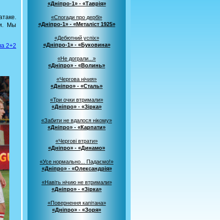
«Дніпро-1» - «Таврія»
атаке.
«Спогади про дербі»
«Дніпро-1» - «Металіст 1925»
и. Мы
«Дебютний успіх»
«Дніпро-1» - «Буковина»
ла 2+2
«Не дограли...»
«Дніпро» - «Волинь»
«Чергова нічия»
«Дніпро» - «Сталь»
«Три очки втримали»
«Дніпро» - «Зірка»
«Забити не вдалося нікому»
«Дніпро» - «Карпати»
«Чергові втрати»
«Дніпро» - «Динамо»
«Усе нормально... Падаємо!»
«Дніпро» - «Олександрія»
«Навіть нічию не втримали»
«Дніпро» - «Зірка»
«Повернення капітана»
«Дніпро» - «Зоря»