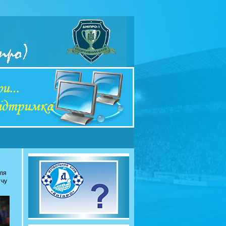
сля
тчу