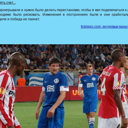
ть счет...
проигрывали и нужно было делать перестановки, чтобы я мог подключаться к 
ходимо было рисковать. Изменения в построениях были и они сработал
или и победа не пахнет.
fcdnipro.com, интервью кана