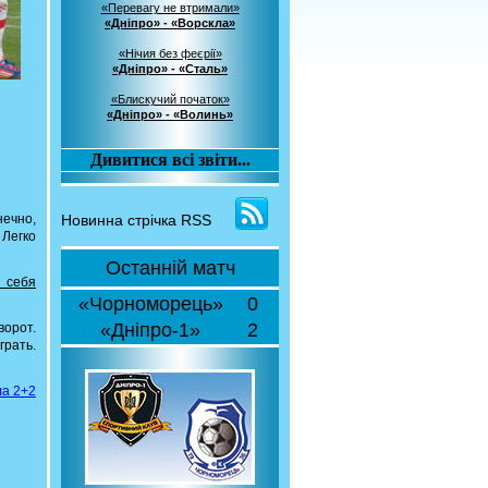
«Перевагу не втримали»
«Дніпро» - «Ворскла»
«Нічия без феєрії»
«Дніпро» - «Сталь»
«Блискучий початок»
«Дніпро» - «Волинь»
Дивитися всі звіти...
нечно,
Новинна стрічка RSS
 Легко
Останній матч
и себя
«Чорноморець»
0
«Дніпро-1»
2
ворот.
грать.
ла 2+2