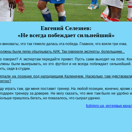
Евгений Селезнев:
«Не всегда побеждает сильнейший»
и виноваты, что так тяжело далась эта победа. Главное, что взяли три очка.
должны были легко обыгрывать АИК. Так говорили эксперты, болельщики...
то говорил? А экспертам передайте привет. Пусть сами выходят на поле. Ко
лжны были выигрывать, но это футбол и не всегда побеждает сильнейший.
ить, сидя в студии.
играли на позиции под нападающим Калиничем. Насколько там чувствовал
ортно?
уду играть там, где меня поставит тренер. На любой позиции, конечно, кроме 
годарен тренеру за доверие. Не могу сказать, что мне там было не удобно и
больше пришлось бегать, но показалось, что сыграл удачно.
fcdnipro.ua, интервью кана