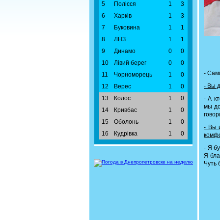
5
Полісся
1
3
6
Харків
1
3
7
Буковина
1
1
8
ЛНЗ
1
1
9
Динамо
0
0
10
Лівий берег
0
0
- Сам
11
Чорноморець
1
0
- Вы 
12
Верес
1
0
13
Колос
1
0
- А к
мы до
14
Кривбас
1
0
говор
15
Оболонь
1
0
- Вы 
16
Кудрівка
1
0
комф
- Я б
Я бла
Чуть 