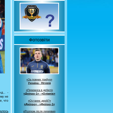
Фотозвіти
«За повних трибун»
Україна - Нігерія
«Перемога в дебюті»
... -
«Дніпро-1» - «Олімпік»
ому не
е, что
«Останнє дербі?»
«Дніпро» - «Дніпро-1»
далось
«Розгром після перерви»