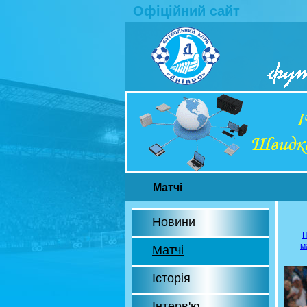
Офіційний сайт
Матчі
Новини
П
м
Матчі
Історія
Інтерв'ю