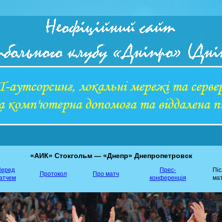
«АИК» Стокгольм — «Днепр» Днепропетровск
еред
Прес-
Пі
Протокол
Про матч
атчем
конференція
ма