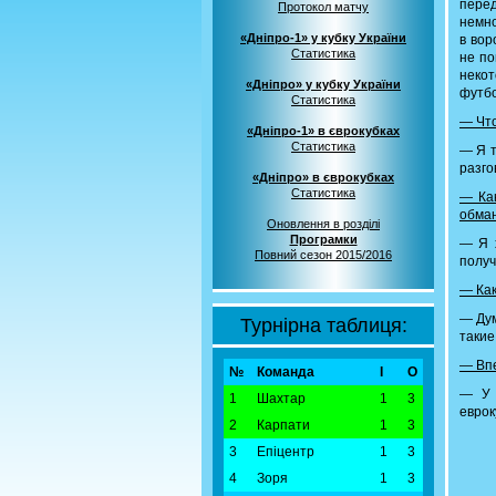
перед
Протокол матчу
немно
«Дніпро-1» у кубку України
в вор
Статистика
не по
некот
«Дніпро» у кубку України
футбо
Статистика
— Что
«Дніпро-1» в єврокубках
Статистика
— Я т
разго
«Дніпро» в єврокубках
Статистика
— Как
обман
Оновлення в розділі
Програмки
— Я х
Повний сезон 2015/2016
получ
— Как
— Дум
Турнірна таблиця:
такие
— Впе
№
Команда
І
О
— У 
1
Шахтар
1
3
еврок
2
Карпати
1
3
3
Епіцентр
1
3
4
Зоря
1
3