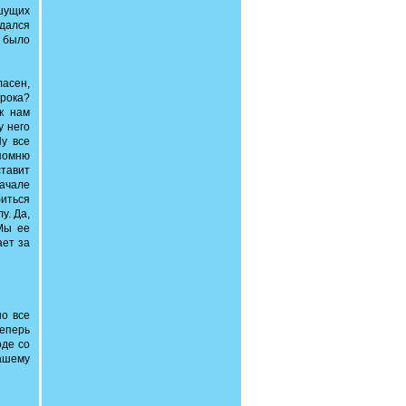
ишущих
дался
 было
ласен,
грока?
к нам
у него
Ну все
 помню
ставит
начале
биться
у. Да,
Мы ее
ает за
но все
еперь
оде со
нашему