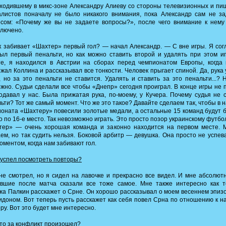
ходившему в микс-зоне Александру Алиеву со стороны телевизионных и п
алистов поначалу не было никакого внимания, пока Александр сам не за
осом: «Почему же вы не задаете вопросы?», после чего внимание к нему
лючено.
 забивает «Шахтер» первый гол? — начал Александр. — С вне игры. Я сог
ыл первый пенальти, но как можно ставить второй и удалять при этом и
те, я находился в Австрии на сборах перед чемпионатом Европы, когда 
жал Коллина и рассказывал все тонкости. Человек прыгает спиной. Да, рука 
, но за это пенальти не ставится. Удалять и ставить за это пенальти...? 
жно. Судьи сделали все чтобы «Днепр» сегодня проиграл. В конце игры не
одавал у нас. Была прижатая рука, по-моему, у Кучера. Почему судья не 
ьти? Тот же самый момент. Что же это такое? Давайте сделаем так, чтобы в 
оната «Шахтеру» повесили золотые медали, а остальные 15 команд будут 
го по 16-е место. Так невозможно играть. Это просто позор украинскому футбол
тер» — очень хорошая команда и законно находится на первом месте. 
ем, но так судить нельзя. Боковой арбитр — девушка. Она просто не успев
оментом, когда нам забивают гол.
успел посмотреть повторы?
е смотрел, но я сидел на лавочке и прекрасно все видел. И мне абсолют
ившие после матча сказали все тоже самое. Мне также интересно как т
а Палкин расскажет о Срне. Он хорошо рассказывал о моем весеннем эпиз
доном. Вот теперь пусть расскажет как себя повел Срна по отношению к 
ру. Вот это будет мне интересно.
то за конфликт произошел?