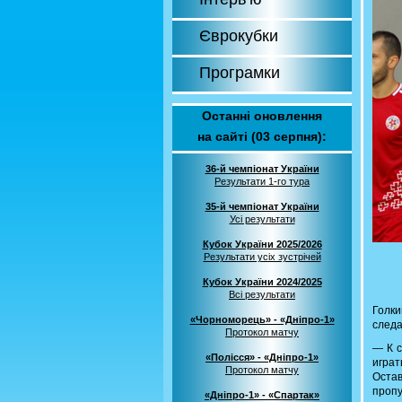
Єврокубки
Програмки
Останні оновлення
на сайті (03 серпня):
36-й чемпіонат України
Результати 1-го тура
35-й чемпіонат України
Усі результати
Кубок України 2025/2026
Результати усіх зустрічей
Кубок України 2024/2025
Всі результати
Голк
«Чорноморець» - «Дніпро-1»
следа
Протокол матчу
— К с
«Полісся» - «Дніпро-1»
играт
Протокол матчу
Остав
пропу
«Дніпро-1» - «Спартак»