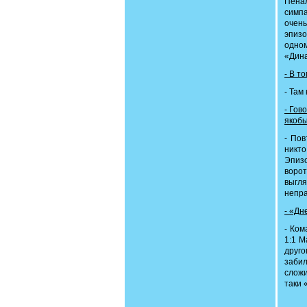
Пенал
симп
очень
эпизо
одно
«Дина
- В т
- Там
- Гов
якобы
- Пов
никто
Эпизо
ворот
выгл
непра
- «Дн
- Ком
1:1 М
друго
забил
сложи
таки 