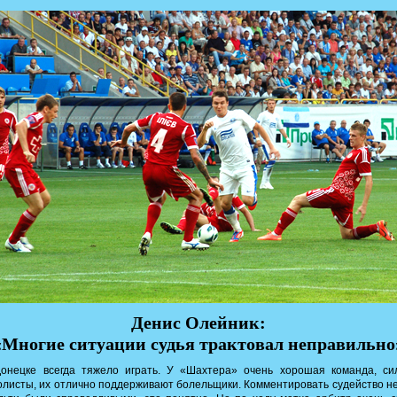
Денис Олейник:
«Многие ситуации судья трактовал неправильно
Донецке всегда тяжело играть. У «Шахтера» очень хорошая команда, си
листы, их отлично поддерживают болельщики. Комментировать судейство не