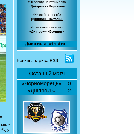
«Перевагу не втримали»
«Дніпро» - «Ворскла»
«Нічия без феєрії»
«Дніпро» - «Сталь»
«Блискучий початок»
«Дніпро» - «Волинь»
Дивитися всі звіти...
Новинна стрічка RSS
Останній матч
«Чорноморець»
0
«Дніпро-1»
2
»
льные
 буду.