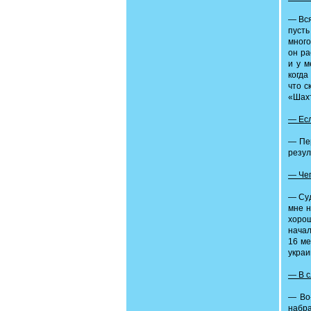
— Вся
пусть
много
он ра
и у м
когда
что с
«Шахт
— Есл
— Пер
резул
— Чег
— Суд
мне н
хорош
начал
16 ме
украи
— В 
— Во-
набра