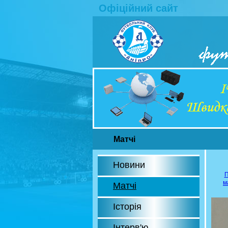
Офіційний сайт
Матчі
Новини
П
м
Матчі
Історія
Інтерв'ю