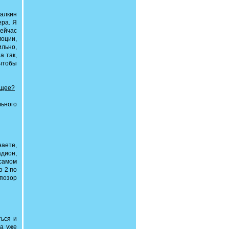
Палкин
ера. Я
сейчас
моции,
ильно,
а так,
 чтобы
ущее?
льного
наете,
адион,
 самом
о 2 по
 позор
ться и
 а уже