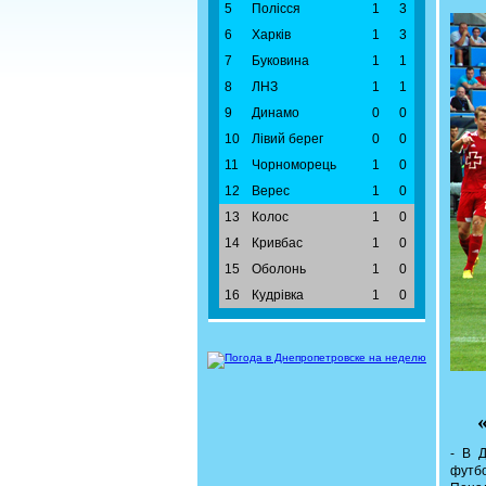
5
Полісся
1
3
6
Харків
1
3
7
Буковина
1
1
8
ЛНЗ
1
1
9
Динамо
0
0
10
Лівий берег
0
0
11
Чорноморець
1
0
12
Верес
1
0
13
Колос
1
0
14
Кривбас
1
0
15
Оболонь
1
0
16
Кудрівка
1
0
- В 
футбо