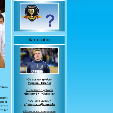
Фотозвіти
«За повних трибун»
Україна - Нігерія
рячим
«Перемога в дебюті»
«Дніпро-1» - «Олімпік»
тяжело
«Останнє дербі?»
афных.
«Дніпро» - «Дніпро-1»
 итоге
 такие
«Розгром після перерви»