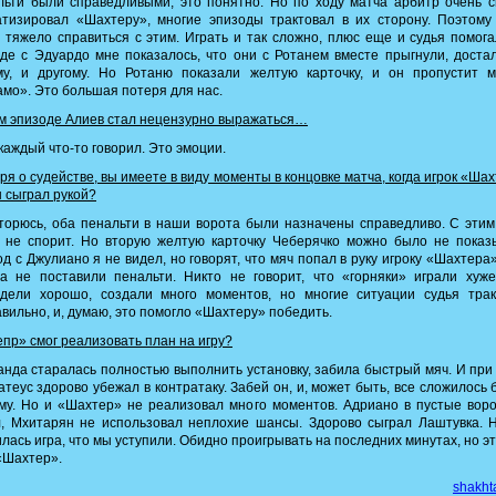
ьти были справедливыми, это понятно. Но по ходу матча арбитр очень 
атизировал «Шахтеру», многие эпизоды трактовал в их сторону. Поэтому
 тяжело справиться с этим. Играть и так сложно, плюс еще и судья помога
де с Эдуардо мне показалось, что они с Ротанем вместе прыгнули, доста
му, и другому. Но Ротаню показали желтую карточку, и он пропустит м
мо». Это большая потеря для нас.
ом эпизоде Алиев стал нецензурно выражаться…
 каждый что-то говорил. Это эмоции.
оря о судействе, вы имеете в виду моменты в концовке матча, когда игрок «Ша
 сыграл рукой?
торюсь, оба пенальти в наши ворота были назначены справедливо. С эти
 не спорит. Но вторую желтую карточку Чеберячко можно было не показ
д с Джулиано я не видел, но говорят, что мяч попал в руку игроку «Шахтера»
а не поставили пенальти. Никто не говорит, что «горняки» играли хуж
ядели хорошо, создали много моментов, но многие ситуации судья трак
вильно, и, думаю, это помогло «Шахтеру» победить.
епр» смог реализовать план на игру?
анда старалась полностью выполнить установку, забила быстрый мяч. И при
атеус здорово убежал в контратаку. Забей он, и, может быть, все сложилось 
му. Но и «Шахтер» не реализовал много моментов. Адриано в пустые вор
, Мхитарян не использовал неплохие шансы. Здорово сыграл Лаштувка. 
лась игра, что мы уступили. Обидно проигрывать на последних минутах, но эт
«Шахтер».
shakht