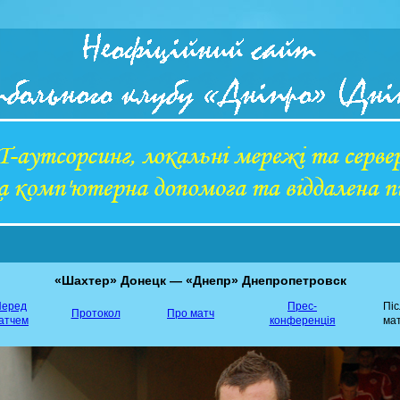
«Шахтер» Донецк — «Днепр» Днепропетровск
еред
Прес-
Пі
Протокол
Про матч
атчем
конференція
ма