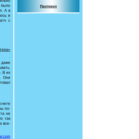
сильно
 было
Протокол
л. А в
лось и
атч с
хтера»
м даже
ывать.
. В их
е. Они
товал
 счете
бы по-
ота не
Но так
о все-
ar.com