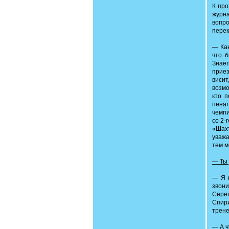
К про
журн
вопр
перек
— Как
что б
Знае
приез
висит
возмо
кто п
пенал
чемпи
со 2-
«Шах
уважа
тем м
— Ты 
— Я н
звон
Сереж
Спири
трене
— А ч