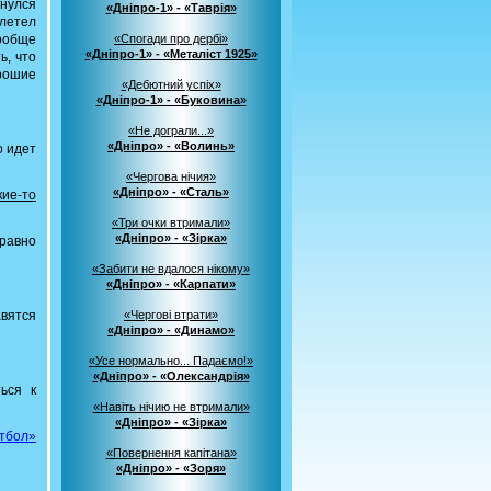
инулся
«Дніпро-1» - «Таврія»
влетел
вообще
«Спогади про дербі»
«Дніпро-1» - «Металіст 1925»
ь, что
орошие
«Дебютний успіх»
«Дніпро-1» - «Буковина»
«Не дограли...»
«Дніпро» - «Волинь»
о идет
«Чергова нічия»
«Дніпро» - «Сталь»
кие-то
«Три очки втримали»
«Дніпро» - «Зірка»
 равно
«Забити не вдалося нікому»
«Дніпро» - «Карпати»
авятся
«Чергові втрати»
«Дніпро» - «Динамо»
«Усе нормально... Падаємо!»
«Дніпро» - «Олександрія»
ься к
«Навіть нічию не втримали»
«Дніпро» - «Зірка»
утбол»
«Повернення капітана»
«Дніпро» - «Зоря»