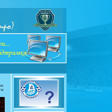
сля
тчу