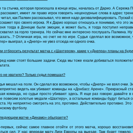
 та стычка, которая произошла в конце игры, началась от Дарио. А Сережа 
 расскажет, имеет ли право игрок говорить нецензурные слова в адрес трен
 читал, как Палкин рассказывал, что меня надо дисквалифицировать. Пускай 
сскажет про своего игрока. Я к Дарио хорошо отношусь и понимаю, что это э
еня тогда в Донецке были эмоции, и может быть, я тогда поступил неправ
 схватил за горло тренера. Но сейчас мне интересно послушать Палкина. Ну 
казать...? Отличная игра, но счет не по игре. Судья сделпал все возможное,
ер» выиграл, а «Днепр» не увез отсюда ни одного очка.
и отбросить результат матча с «Шахтером», какие у «Днепра» планы на буд
ед нами стоят большие задачи. Сюда мы тоже ехали добиваться положите
ьтата.
о не хватило? Только судья помешал?
ья мешал на поле. Он сделал все возможное, чтобы «Днепр» не взял очки. З
еприятно видеть как убивают команды на «Донбасс Арене». Прекрасный ст
ая команда, но судьи просто убивают здесь. Я еще раз говорю: давайте в
е повесим золотые медали «Шахтеру», а остальные команды будут биться с
ста. Ну неприятно смотреть на это, противно. Действительно противно. Это
нскому футболу.
следующем матче «Динамо» обыграете?
первых, сейчас самое главное отойти от этого матча, хорошо восстанови
ться сил. У нас впереди матч Лиги Европы на выезде. Там будет тяжело,