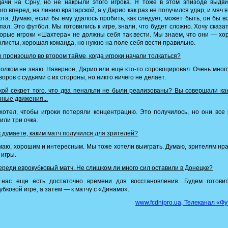
ачи на Срну, но не накрыли этого игрока. Я тоже в этом эпизоде выдв
го вперед, на линию вратарской, а у Дарио как раз не получился удар, и мяч 
ота. Думаю, если бы ему удалось пробить, как следует, может быть, он бы 
пал. Это футбол. Мы готовились к игре, знали, что будет сложно. Хочу сказат
орые игроки «Шахтера» не должны себя так вести. Мы знаем, что они — х
листы, хорошая команда, но нужно на поле себя вести правильно.
 произошло во втором тайме, когда игроки начали толкаться?
олком не знаю. Наверное, Дарио или еще кто-то спровоцировал. Очень мног
воров с судьями с их стороны, но никто ничего не делает.
ой секрет того, что два пенальти не были реализованы? Вы совершали ка
ные движения...
отел, чтобы игроки потеряли концентрацию. Это получилось, но они все
или три очка.
 думаете, каким матч получился для зрителей?
аю, хорошим и интересным. Мы тоже хотели выиграть. Думаю, зрителям нр
 игры.
реди еврокубковый матч. Не слишком ли много сил оставили в Донецке?
нас еще есть достаточно времени для восстановления. Будем готовит
убковой игре, а затем — к матчу с «Динамо».
www.fcdnipro.ua, Телеканал «Ф