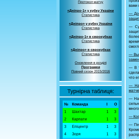
произ
Протокол матчу
вами 
«Дніпро-1» у кубку України
— Дов
Статистика
защит
«Дніпро» у кубку України
— Су
Статистика
защит
боле
«Дніпро-1» в єврокубках
Статистика
время
смогл
«Дніпро» в єврокубках
Статистика
— Вы 
заме
Оновлення в розділі
Програмки
— В т
Повний сезон 2015/2016
сдела
что е
— На
Турнірна таблиця:
матче
— Нао
сильн
№
Команда
І
О
много
1
Шахтар
1
3
— Ког
2
Карпати
1
3
— Пер
3
Епіцентр
1
3
Кром
4
Зоря
1
3
распр