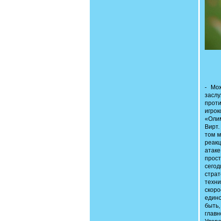
- Мо
заслу
проти
игро
«Олим
Вирт.
том м
реакц
атак
прост
сего
стра
техни
скор
единс
быть,
глав