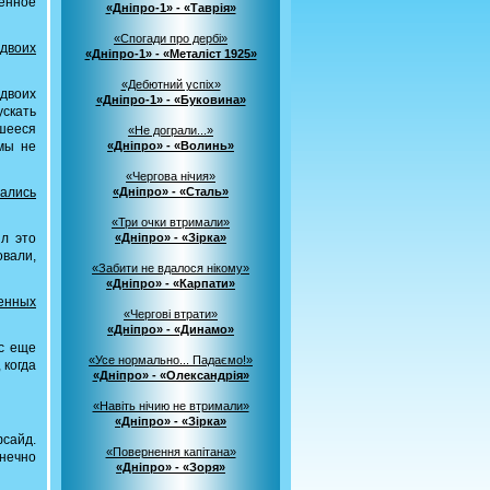
денное
«Дніпро-1» - «Таврія»
«Спогади про дербі»
 двоих
«Дніпро-1» - «Металіст 1925»
«Дебютний успіх»
двоих
«Дніпро-1» - «Буковина»
ускать
шееся
«Не дограли...»
 мы не
«Дніпро» - «Волинь»
«Чергова нічия»
рались
«Дніпро» - «Сталь»
«Три очки втримали»
ил это
«Дніпро» - «Зірка»
овали,
«Забити не вдалося нікому»
«Дніпро» - «Карпати»
енных
«Чергові втрати»
«Дніпро» - «Динамо»
ас еще
«Усе нормально... Падаємо!»
 когда
«Дніпро» - «Олександрія»
«Навіть нічию не втримали»
«Дніпро» - «Зірка»
фсайд.
«Повернення капітана»
нечно
«Дніпро» - «Зоря»