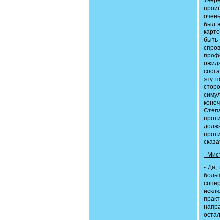
Увере
проиг
очень
был ж
карто
быть
спро
профе
ожида
соста
эту п
стор
симу
коне
Степ
проти
должн
проти
сказа
- Мис
- Да,
боль
сопер
исклю
прак
напр
остал