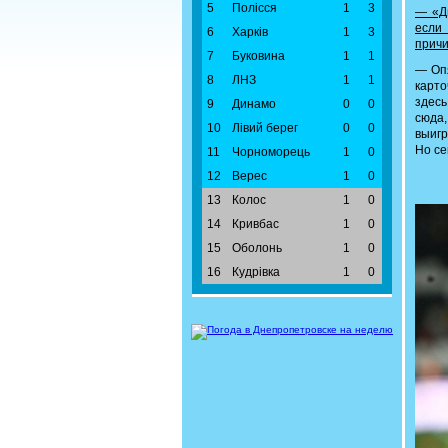
5
Полісся
1
3
— «Д
если 
6
Харків
1
3
прич
7
Буковина
1
1
— Опя
8
ЛНЗ
1
1
карт
здесь
9
Динамо
0
0
сюда
10
Лівий берег
0
0
выигр
Но се
11
Чорноморець
1
0
12
Верес
1
0
13
Колос
1
0
14
Кривбас
1
0
15
Оболонь
1
0
16
Кудрівка
1
0