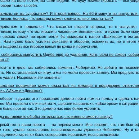
ошло на поле потом, вы сами видели. Не буду комментировать — все уви
говорит само за себя.
ольны ли вы судейством? И второй вопрос. На 60-й минуте вы выпустили
ников. Боялись, что команда может окончательно посыпаться?
действом я недоволен. Что касается второго вопроса, то я выпустил 
ников, потому что мы играли в численном меньшинстве, и нужно было вып
е свежих людей, которые могли бы выдержать напор «Шахтера» в остав
. Нам нужно было усилить действия в обороне, освежить их, но в итоге
и выдержать все игровое время до конца и пропустили.
собирались выпустить Одибе еще до удаления. Кого, если не секрет, соби
нить?
ом-то и дело: мы собирались заменить Чеберячко. Но арбитр не позвол
ть. Не останавливал он игру, и мы не могли провести замену. Мы предчувств
го удалят. Назревали эти моменты.
сколько поражение может сказаться на команде в преддверие ответств
й с АИКом и «Динамо»?
борот, я думаю, это поражение должно пойти нам на пользу и сделать н
ее. Мы провели отличный матч, сыграли на равных с «Шахтером» в ситуации,
е было против нас. Это должно нас еще более укрепить.
да вы говорите об обстоятельствах, что именно имеете в виду?
вый гол в наши ворота — на первом месте. Мне говорят, что там был о
е того, думаю, совершенно несправедливым удаление Чеберячко. Ну и ко
еделение карточек было совершенно неравным, несправедливым.