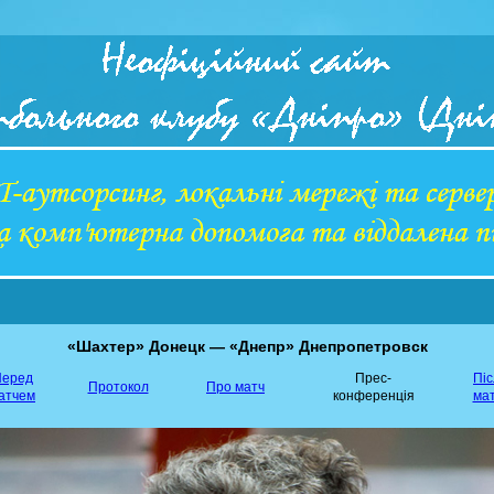
«Шахтер» Донецк — «Днепр» Днепропетровск
еред
Прес-
Пі
Протокол
Про матч
атчем
конференція
ма