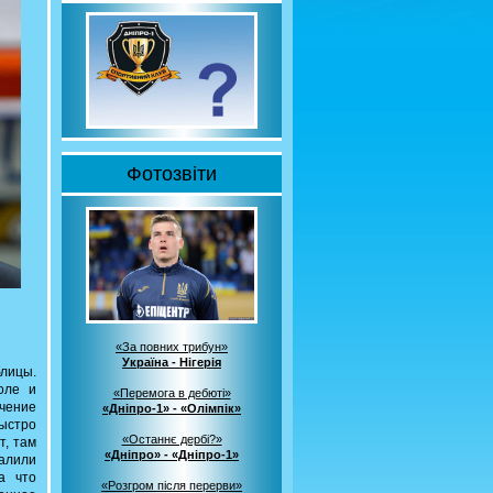
Фотозвіти
«За повних трибун»
Україна - Нігерія
блицы.
оле и
«Перемога в дебюті»
ечение
«Дніпро-1» - «Олімпік»
ыстро
«Останнє дербі?»
т, там
«Дніпро» - «Дніпро-1»
алили
а что
«Розгром після перерви»