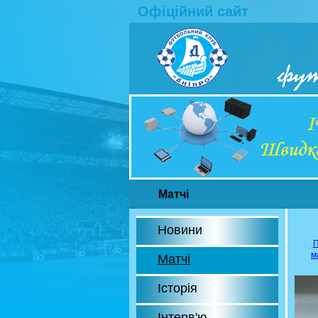
Офіційний сайт
Матчі
Новини
П
м
Матчі
Історія
Інтерв'ю