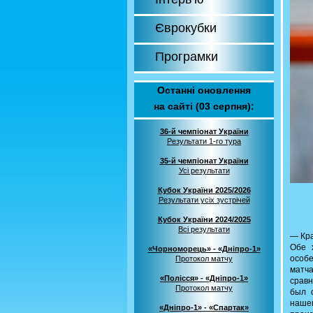
Єврокубки
Програмки
Останні оновлення
на сайті (03 серпня):
36-й чемпіонат України
Результати 1-го тура
35-й чемпіонат України
Усі результати
Кубок України 2025/2026
Результати усіх зустрічей
Кубок України 2024/2025
Всі результати
— Кра
Обе 
«Чорноморець» - «Дніпро-1»
особе
Протокол матчу
матч
«Полісся» - «Дніпро-1»
сравн
Протокол матчу
был 
наше
«Дніпро-1» - «Спартак»