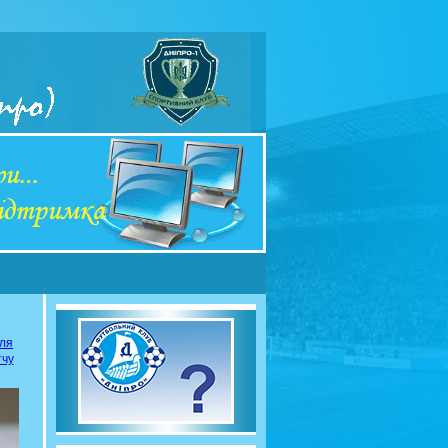
сля
тчу