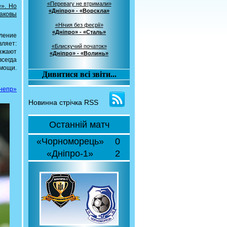
«Перевагу не втримали»
». Но
«Дніпро» - «Ворскла»
каковы
«Нічия без феєрії»
«Дніпро» - «Сталь»
еление
ляет:
«Блискучий початок»
езжают
«Дніпро» - «Волинь»
сегда
омощи.
Дивитися всі звіти...
непр»
Новинна стрічка RSS
Останній матч
«Чорноморець»
0
«Дніпро-1»
2