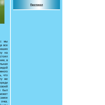
Протокол
о: мы
да все
 наших
ру на
 стоял
нию, в
ельная
каждой
много
ь, что
ту же
ереди
 своей
и был
 может
 самое
очка.