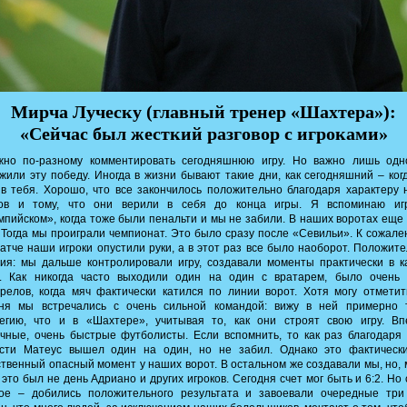
Мирча Луческу (главный тренер «Шахтера»):
«Сейчас был жесткий разговор с игроками»
жно по-разному комментировать сегодняшнюю игру. Но важно лишь одн
жили эту победу. Иногда в жизни бывают такие дни, как сегодняшний – ког
в тебя. Хорошо, что все закончилось положительно благодаря характеру
ков и тому, что они верили в себя до конца игры. Я вспоминаю иг
пийском», когда тоже были пенальти и мы не забили. В наших воротах еще
 Тогда мы проиграли чемпионат. Это было сразу после «Севильи». К сожале
атче наши игроки опустили руки, а в этот раз все было наоборот. Положит
ия: мы дальше контролировали игру, создавали моменты практически в 
е. Как никогда часто выходили один на один с вратарем, было очень 
релов, когда мяч фактически катился по линии ворот. Хотя могу отметит
дня мы встречались с очень сильной командой: вижу в ней примерно 
тегию, что и в «Шахтере», учитывая то, как они строят свою игру. Вп
чные, очень быстрые футболисты. Если вспомнить, то как раз благодаря
ости Матеус вышел один на один, но не забил. Однако это фактическ
твенный опасный момент у наших ворот. В остальном же создавали мы, но,
 это был не день Адриано и других игроков. Сегодня счет мог быть и 6:2. Но
ное – добились положительного результата и завоевали очередные три 