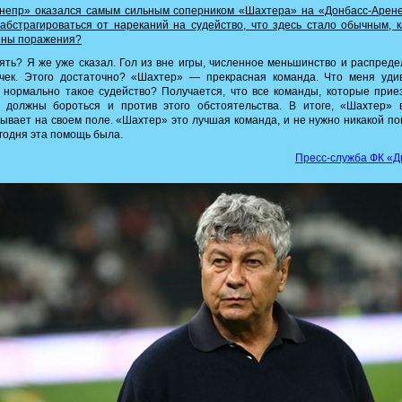
непр» оказался самым сильным соперником «Шахтера» на «Донбасс-Арене
абстрагироваться от нареканий на судейство, что здесь стало обычным, 
ины поражения?
ть? Я же уже сказал. Гол из вне игры, численное меньшинство и распред
очек. Этого достаточно? «Шахтер» — прекрасная команда. Что меня удив
 нормально такое судейство? Получается, что все команды, которые при
, должны бороться и против этого обстоятельства. В итоге, «Шахтер» в
ывает на своем поле. «Шахтер» это лучшая команда, и не нужно никакой п
годня эта помощь была.
Пресс-служба ФК «Д