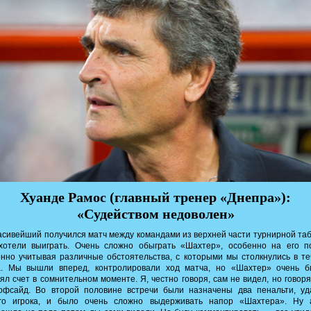
Хуанде Рамос (главный тренер «Днепра»):
«Судейством недоволен»
сивейший получился матч между командами из верхней части турнирной та
хотели выиграть. Очень сложно обыграть «Шахтер», особенно на его п
нно учитывая различные обстоятельства, с которыми мы столкнулись в т
а. Мы вышли вперед, контролировали ход матча, но «Шахтер» очень б
ял счет в сомнительном моменте. Я, честно говоря, сам не видел, но говоря
офсайд. Во второй половине встречи были назначены два пенальти, уд
го игрока, и было очень сложно выдерживать напор «Шахтера». Ну 