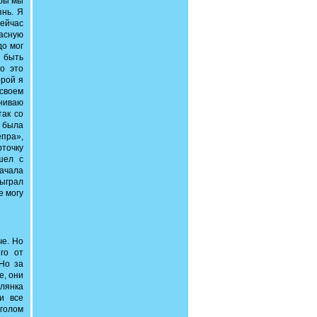
обы мы
знь. Я
сейчас
расную
до мог
 быть
о это
орой я
 своем
ениваю
так со
 была
пра»,
точку
шел с
начала
сыграл
е могу
че. Но
го от
 Но за
е, они
лянка
и все
 голом