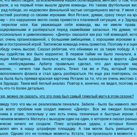
н, что много людей, за исключением наших болельщиков, мечтают о том, чт
рали, а на первый план вышли другие команды. Но такова футбольная жи
 рад победе, но недоволен финальной частью сегодняшнего матча. У меня 
есткий разговор со своими игроками. Фол Ротаня, думаю, сразу тянул на к
чку – это нарушение могло снова привести к плачевной ситуации, и у Эдуар
 перелом ноги. Как уважающая себя команда, мы не имели права
воцированными и разбираться перед скамейками запасных. Не думаю, чт
ссионально и цивилизованно. «Днепр» оказался как раз той командой, кот
л: очень организованной, с большими амбициями, с хорошими игроками в
ве и построенной игрой. Тактически команда очень грамотна. Поэтому я и оц
обеду очень высоко. Сказал ребятам, что обнимаю их за такую победу. А 
оны судейства все было корректно. В первом тайме не было пенальти, а
ляция Мхитаряна. Два пенальти, которые были назначены в ворота «Дне
чно, необсуждаемы. Арбитр правильно сделал, что дал красную кар
аненко, – нечего там было искать. Точно так же и Рац, который при
воположного фланга и стал здесь разбираться. Но еще раз повторюсь: с
а была быть прямая красная карточка Ротаню за то, что он очень жестоко 
в Эдуардо. Таков мой беглый анализ. Повтор я, конечно, не видел, поэтому н
ть что-то более детально.
тер, можно ли сказать, что это пока был самый тяжелый матч в этом сезоне?
 ввиду того что мы не реализовали пенальти. Забили - было бы намного лег
ше всего проблем нам создал именно «Днепр». Все же ожидал больше
ника в атаке, поскольку у них есть очень техничные и быстрые игроки.
чением момента Матеуса с выходом один на один, о котором я сказал раньш
тически ничего не создали. Плюс штрафные удары, с которых Коноп
авлял мяч в нашу штрафную площадку. А там могли быть рикошеты 
ьное. Однако это не голевые моменты. Кстати, так произошло в моменте с