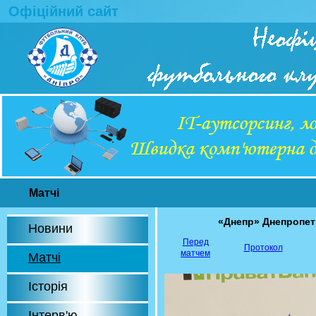
Офіційний сайт
Матчі
«Днепр» Днепропе
Новини
Перед
Протокол
матчем
Матчі
Історія
Інтерв'ю