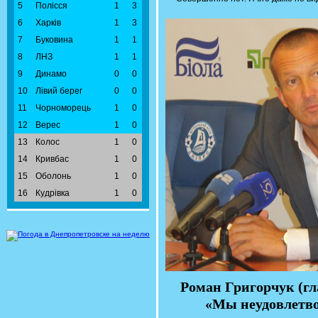
5
Полісся
1
3
6
Харків
1
3
7
Буковина
1
1
8
ЛНЗ
1
1
9
Динамо
0
0
10
Лівий берег
0
0
11
Чорноморець
1
0
12
Верес
1
0
13
Колос
1
0
14
Кривбас
1
0
15
Оболонь
1
0
16
Кудрівка
1
0
Роман Григорчук (г
«Мы неудовлетво