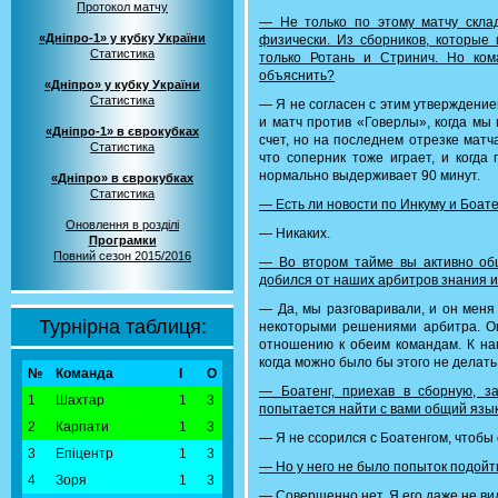
Протокол матчу
— Не только по этому матчу склад
«Дніпро-1» у кубку України
физически. Из сборников, которые 
Статистика
только Ротань и Стринич. Но ком
объяснить?
«Дніпро» у кубку України
Статистика
— Я не согласен с этим утверждение
и матч против «Говерлы», когда мы
«Дніпро-1» в єврокубках
счет, но на последнем отрезке матч
Статистика
что соперник тоже играет, и когда
нормально выдерживает 90 минут.
«Дніпро» в єврокубках
Статистика
— Есть ли новости по Инкуму и Боат
Оновлення в розділі
— Никаких.
Програмки
Повний сезон 2015/2016
— Во втором тайме вы активно об
добился от наших арбитров знания и
— Да, мы разговаривали, и он меня
Турнірна таблиця:
некоторыми решениями арбитра. Он
отношению к обеим командам. К нам
когда можно было бы этого не делать
№
Команда
І
О
— Боатенг, приехав в сборную, з
1
Шахтар
1
3
попытается найти с вами общий язык
2
Карпати
1
3
— Я не ссорился с Боатенгом, чтобы 
3
Епіцентр
1
3
— Но у него не было попыток подойт
4
Зоря
1
3
— Совершенно нет. Я его даже не ви