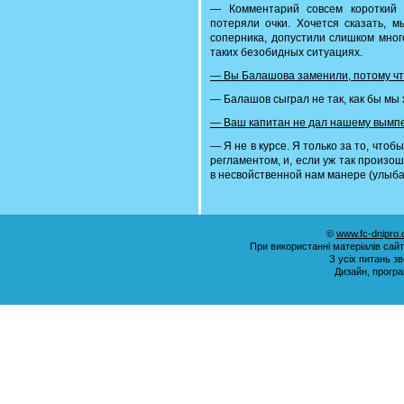
— Комментарий совсем короткий 
потеряли очки. Хочется сказать, м
соперника, допустили слишком мног
таких безобидных ситуациях.
— Вы Балашова заменили, потому чт
— Балашов сыграл не так, как бы мы 
— Ваш капитан не дал нашему вымпе
— Я не в курсе. Я только за то, что
регламентом, и, если уж так произо
в несвойственной нам манере (улыба
©
www.fc-dnipro
При використанні матеріалів сай
З усіх питань з
Дизайн, прогр