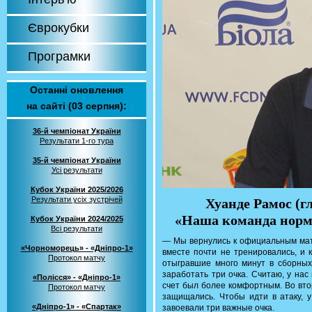
Єврокубки
Програмки
Останні оновлення
на сайті (03 серпня):
36-й чемпіонат України
Результати 1-го тура
35-й чемпіонат України
Усі результати
Кубок України 2025/2026
Результати усіх зустрічей
Хуанде Рамос (г
«Наша команда норм
Кубок України 2024/2025
Всі результати
— Мы вернулись к официальным матч
«Чорноморець» - «Дніпро-1»
вместе почти не тренировались, и 
Протокол матчу
отыгравшие много минут в сборных
заработать три очка. Считаю, у на
«Полісся» - «Дніпро-1»
счет был более комфортным. Во вто
Протокол матчу
защищались. Чтобы идти в атаку, у
«Дніпро-1» - «Спартак»
завоевали три важные очка.