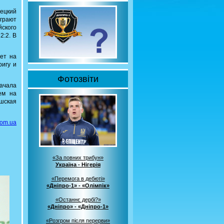
ецкий
грают
йского
2:2. В
дет на
ригу и
Фотозвіти
начала
ем на
шская
com.ua
«За повних трибун»
Україна - Нігерія
«Перемога в дебюті»
«Дніпро-1» - «Олімпік»
«Останнє дербі?»
«Дніпро» - «Дніпро-1»
«Розгром після перерви»