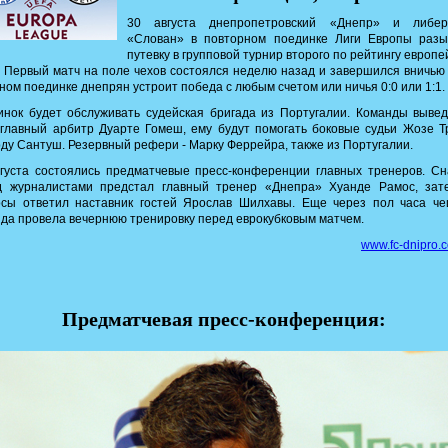
30 августа днепропетровский «Днепр» и либер
«Слован» в повторном поединке Лиги Европы разы
путевку в групповой турнир второго по рейтингу европе
. Первый матч на поле чехов состоялся неделю назад и завершился вничью 
ном поединке днепрян устроит победа с любым счетом или ничья 0:0 или 1:1.
нок будет обслуживать судейская бригада из Португалии. Команды выве
главный арбитр Дуарте Гомеш, ему будут помогать боковые судьи Жозе Т
ду Сантуш. Резервный рефери - Марку Феррейра, также из Португалии.
густа состоялись предматчевые пресс-конференции главных тренеров. С
д журналистами предстал главный тренер «Днепра» Хуанде Рамос, зат
осы ответил наставник гостей Ярослав Шилхавы. Еще через пол часа че
да провела вечернюю тренировку перед еврокубковым матчем.
www.fc-dnipro.
Предматчевая пресс-конференция: