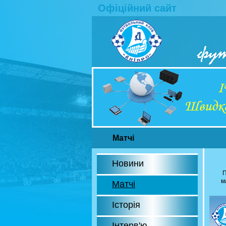
Офіційний сайт
Матчі
Новини
П
м
Матчі
Історія
Інтерв'ю