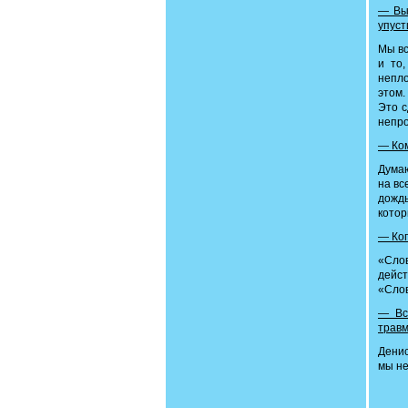
— Вы
упуст
Мы вс
и то
непло
этом.
Это с
непро
— Ком
Думаю
на вс
дождь
котор
— Ког
«Сло
дейст
«Слов
— Вс
травм
Денис
мы не