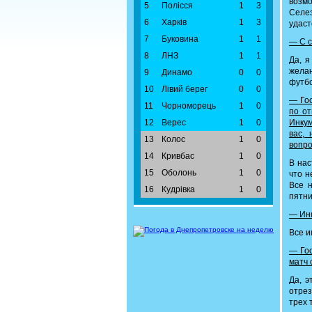
возм
5
Полісся
1
3
Селез
6
Харків
1
3
удаст
7
Буковина
1
1
— С с
8
ЛНЗ
1
1
Да, я
желан
9
Динамо
0
0
футбо
10
Лівий берег
0
0
— Гос
11
Чорноморець
1
0
по от
12
Верес
1
0
Инкум
вас,
13
Колос
1
0
вопр
14
Кривбас
1
0
В нас
15
Оболонь
1
0
что н
Все 
16
Кудрівка
1
0
пятни
— Инк
Все и
— Гос
матч 
Да, э
отрез
трех 