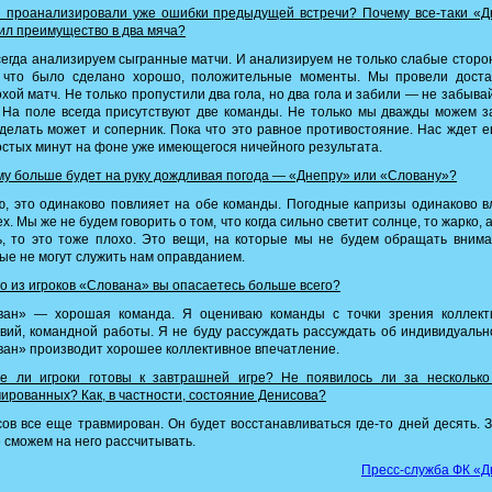
 проанализировали уже ошибки предыдущей встречи? Почему все-таки «Д
ил преимущество в два мяча?
егда анализируем сыгранные матчи. И анализируем не только слабые сторо
, что было сделано хорошо, положительные моменты. Мы провели доста
хой матч. Не только пропустили два гола, но два гола и забили — не забыва
 На поле всегда присутствуют две команды. Не только мы дважды можем з
делать может и соперник. Пока что это равное противостояние. Нас ждет 
стых минут на фоне уже имеющегося ничейного результата.
у больше будет на руку дождливая погода — «Днепру» или «Словану»?
, это одинаково повлияет на обе команды. Погодные капризы одинаково 
ех. Мы же не будем говорить о том, что когда сильно светит солнце, то жарко, а
, то это тоже плохо. Это вещи, на которые мы не будем обращать вним
ые не могут служить нам оправданием.
о из игроков «Слована» вы опасаетесь больше всего?
ван» — хорошая команда. Я оцениваю команды с точки зрения коллект
вий, командной работы. Я не буду рассуждать рассуждать об индивидуальн
ан» производит хорошее коллективное впечатление.
е ли игроки готовы к завтрашней игре? Не появилось ли за несколько
ированных? Как, в частности, состояние Денисова?
ов все еще травмирован. Он будет восстанавливаться где-то дней десять. 
 сможем на него рассчитывать.
Пресс-служба ФК «Д