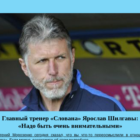
Главный тренер «Слована» Ярослав Шилгавы:
«Надо быть очень внимательными»
гений Морозенко сегодня сказал, что вы что-то переосмыслили в отно