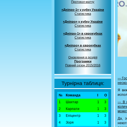
Протокол матчу
«Дніпро-1» у кубку України
Статистика
«Дніпро» у кубку України
Статистика
«Дніпро-1» в єврокубках
Статистика
«Дніпро» в єврокубках
Статистика
Оновлення в розділі
Програмки
Повний сезон 2015/2016
— Гос
Турнірна таблиця:
неско
Я виж
испол
№
Команда
І
О
1
Шахтар
1
3
— В 
колич
2
Карпати
1
3
может
3
Епіцентр
1
3
Да, 
4
Зоря
1
3
некот