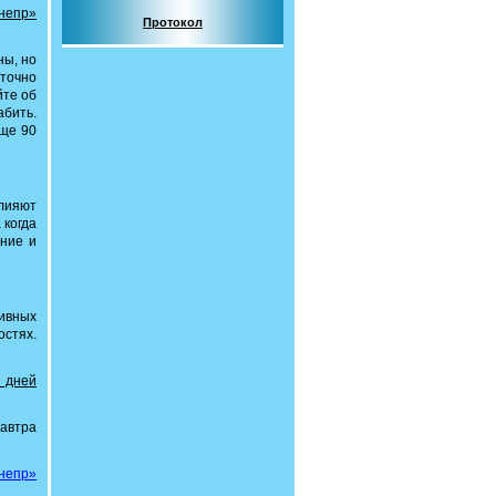
непр»
Протокол
ны, но
точно
йте об
абить.
еще 90
влияют
 когда
ание и
ивных
остях.
 дней
Завтра
непр»