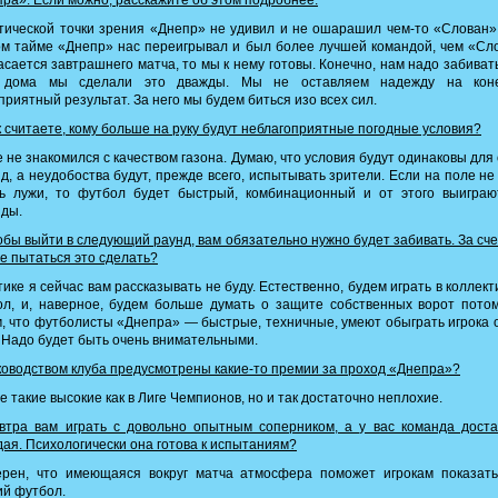
ра». Если можно, расскажите об этом подробнее.
тической точки зрения «Днепр» не удивил и не ошарашил чем-то «Слован»
м тайме «Днепр» нас переигрывал и был более лучшей командой, чем «Сл
асается завтрашнего матча, то мы к нему готовы. Конечно, нам надо забивать
 дома мы сделали это дважды. Мы не оставляем надежду на кон
приятный результат. За него мы будем биться изо всех сил.
 считаете, кому больше на руку будут неблагоприятные погодные условия?
 не знакомился с качеством газона. Думаю, что условия будут одинаковы для
д, а неудобоства будут, прежде всего, испытывать зрители. Если на поле не
ть лужи, то футбол будет быстрый, комбинационный и от этого выиграю
нды.
бы выйти в следующий раунд, вам обязательно нужно будет забивать. За сче
е пытаться это сделать?
тике я сейчас вам рассказывать не буду. Естественно, будем играть в коллек
л, и, наверное, будем больше думать о защите собственных ворот пото
, что футболисты «Днепра» — быстрые, техничные, умеют обыграть игрока 
 Надо будет быть очень внимательными.
оводством клуба предусмотрены какие-то премии за проход «Днепра»?
е такие высокие как в Лиге Чемпионов, но и так достаточно неплохие.
втра вам играть с довольно опытным соперником, а у вас команда доста
ая. Психологически она готова к испытаниям?
ерен, что имеющаяся вокруг матча атмосфера поможет игрокам показать
й футбол.