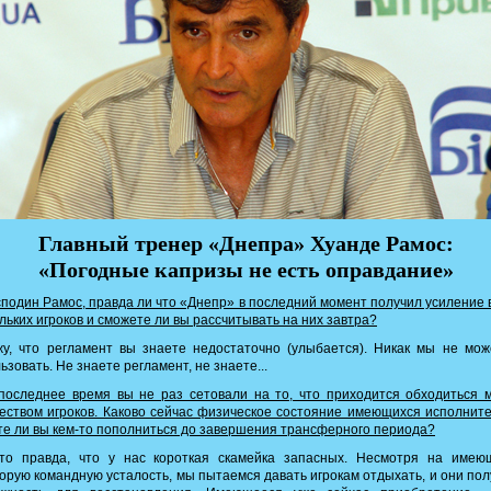
Главный тренер «Днепра» Хуанде Рамос:
«Погодные капризы не есть оправдание»
подин Рамос, правда ли что «Днепр» в последний момент получил усиление 
льких игроков и сможете ли вы рассчитывать на них завтра?
у, что регламент вы знаете недостаточно (улыбается). Никак мы не мо
ьзовать. Не знаете регламент, не знаете...
последнее время вы не раз сетовали на то, что приходится обходиться 
еством игроков. Каково сейчас физическое состояние имеющихся исполнит
е ли вы кем-то пополниться до завершения трансферного периода?
это правда, что у нас короткая скамейка запасных. Несмотря на имею
орую командную усталость, мы пытаемся давать игрокам отдыхать, и они по