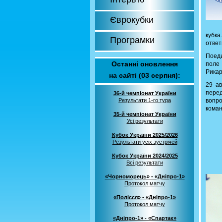
Єврокубки
кубка
Програмки
ответ
Поеди
Останні оновлення
поле 
Рикар
на сайті (03 серпня):
29 ав
пере
36-й чемпіонат України
Результати 1-го тура
вопр
коман
35-й чемпіонат України
Усі результати
Кубок України 2025/2026
Результати усіх зустрічей
Кубок України 2024/2025
Всі результати
«Чорноморець» - «Дніпро-1»
Протокол матчу
«Полісся» - «Дніпро-1»
Протокол матчу
«Дніпро-1» - «Спартак»