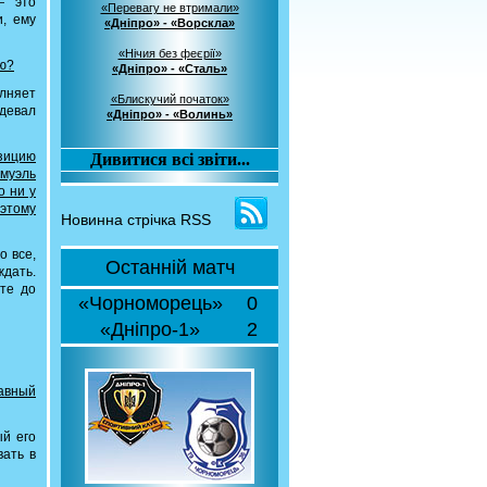
— это
«Перевагу не втримали»
и, ему
«Дніпро» - «Ворскла»
«Нічия без феєрії»
ию?
«Дніпро» - «Сталь»
олняет
«Блискучий початок»
одевал
«Дніпро» - «Волинь»
озицию
Дивитися всі звіти...
амуэль
о ни у
этому
Новинна стрічка RSS
о все,
Останній матч
ждать.
те до
«Чорноморець»
0
«Дніпро-1»
2
лавный
ый его
вать в