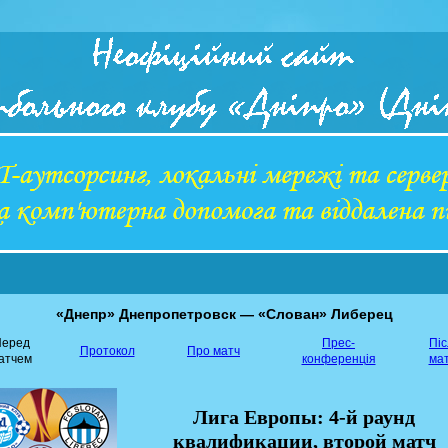
«Днепр» Днепропетровск — «Слован» Либерец
еред
Прес-
Пі
Протокол
Про матч
атчем
конференція
ма
Лига Европы: 4-й раунд
квалификации, второй матч