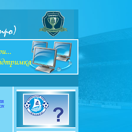
сля
тчу