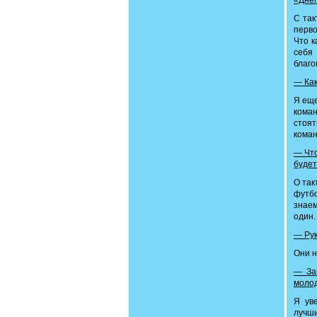
«Днеп
C так
перво
Что к
себя
благо
— Как
Я еще
коман
стоя
кома
— Что
будет
О так
футбо
знаем
один.
— Рук
Они н
— За
молод
Я ув
лучши