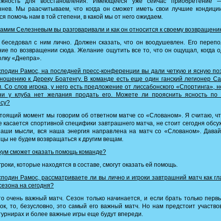
ожность для восстановления. Имеющееся уже сейчас приобретение 
нев. Мы раасчитываем, что когда он сможет иметь свои лучшие кондици
ся помочь нам в той степени, в какой мы от него ожидаем.
амим Селезневым вы разговаривали и как он относится к своему возвращен
 беседовал с ним лично. Должен сказать, что он воодушевлен. Его переп
ие по возвращении сюда. Желание ощутить все то, что он ощущал, когда 
лку «Днепра».
подин Рамос, на последней пресс-конференции вы дали четкую и ясную п
ношению к Дереку Боатенгу. В команде есть еще один ганский легионер С
. Со слов игрока, у него есть предложение от лиссабонского «Спортинга», н
 ни у клуба нет желания продать его. Можете ли прояснить ясность по 
осу?
тоящий момент мы говорим об ответном матче со «Слованом». Я считаю, чт
е касается спортивной специфики завтрашнего матча, не стоит сегодня обсу
наши мысли, вся наша энергия направлена на матч со «Слованом». Давай
цы не будем возвращаться к другим вещам.
ум сможет оказать помощь команде?
гроки, которые находятся в составе, смогут оказать ей помощь.
подин Рамос, рассматриваете ли вы лично и игроки завтрашний матч как г
сезона на сегодня?
то очень важный матч. Сезон только начинается, и если брать только перв
ок, то, безусловно, это самый его важный матч. Но нам предстоит участво
турнирах и более важные игры еще будут впереди.