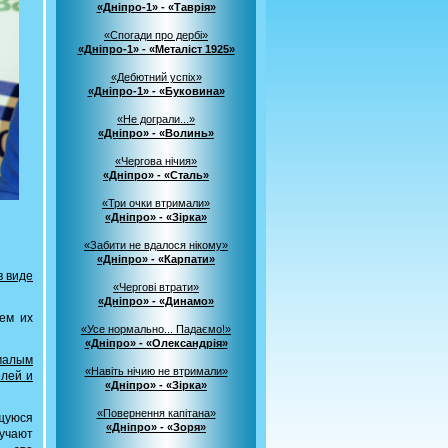
«Дніпро-1» - «Таврія»
«Спогади про дербі»
«Дніпро-1» - «Металіст 1925»
«Дебютний успіх»
«Дніпро-1» - «Буковина»
«Не дограли...»
«Дніпро» - «Волинь»
«Чергова нічия»
«Дніпро» - «Сталь»
«Три очки втримали»
«Дніпро» - «Зірка»
«Забити не вдалося нікому»
«Дніпро» - «Карпати»
в виде
«Чергові втрати»
«Дніпро» - «Динамо»
жем их
«Усе нормально... Падаємо!»
«Дніпро» - «Олександрія»
малым
«Навіть нічию не втримали»
елей и
«Дніпро» - «Зірка»
«Повернення капітана»
щуюся
«Дніпро» - «Зоря»
лучают