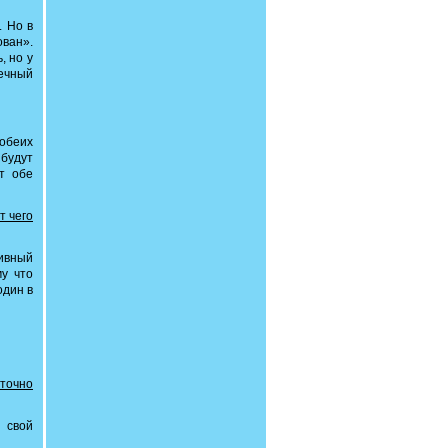
. Но в
ован».
, но у
ечный
 обеих
 будут
т обе
т чего
тивный
му что
один в
точно
 свой