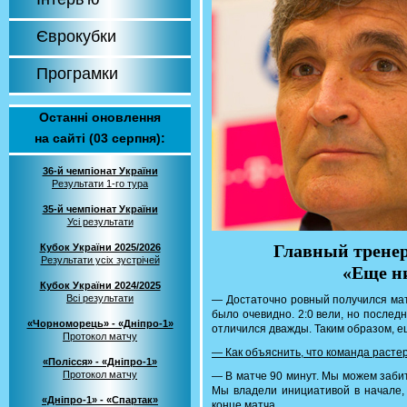
Єврокубки
Програмки
Останні оновлення
на сайті (03 серпня):
36-й чемпіонат України
Результати 1-го тура
35-й чемпіонат України
Усі результати
Главный тренер
Кубок України 2025/2026
Результати усіх зустрічей
«Еще н
Кубок України 2024/2025
Всі результати
— Достаточно ровный получился мат
было очевидно. 2:0 вели, но послед
«Чорноморець» - «Дніпро-1»
отличился дважды. Таким образом, е
Протокол матчу
— Как объяснить, что команда расте
«Полісся» - «Дніпро-1»
Протокол матчу
— В матче 90 минут. Мы можем заби
Мы владели инициативой в начале,
«Дніпро-1» - «Спартак»
конце матча.