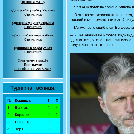
Протокол матчу
— Чем обусловлена замена Алиева 
«Дніпро-1» у кубку України
Статистика
— В это время хозяева шли вперед, 
головой и мог помочь нам в этой ситу
«Дніпро» у кубку України
Статистика
— Мазух часто ошибался. Вы доволь
— Я не оцениваю игроков индивиду
«Дніпро-1» в єврокубках
Статистика
сделал все, что от него зависело,
получалось, что-то — нет.
«Дніпро» в єврокубках
Статистика
Оновлення в розділі
Програмки
Повний сезон 2015/2016
Турнірна таблиця:
№
Команда
І
О
1
Шахтар
1
3
2
Карпати
1
3
3
Епіцентр
1
3
4
Зоря
1
3