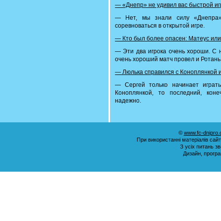
— «Днепр» не удивил вас быстрой и
— Нет, мы знали силу «Днепра»
соревноваться в открытой игре.
— Кто был более опасен: Матеус ил
— Эти два игрока очень хороши. С 
очень хороший матч провел и Ротань
— Люлька справился с Коноплянкой 
— Сергей только начинает играть
Коноплянкой, то последний, кон
надежно.
©
www.fc-dnipro
При використанні матеріалів сай
З усіх питань з
Дизайн, прогр