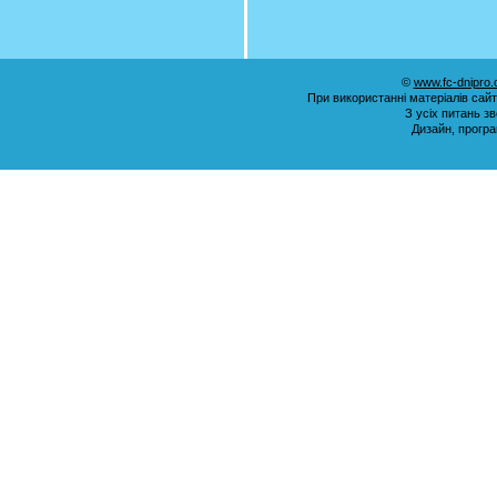
©
www.fc-dnipro
При використанні матеріалів сай
З усіх питань з
Дизайн, прогр