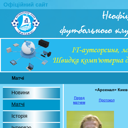
Офіційний сайт
Матчі
«Арсенал» Киев
Новини
Перед
Протокол
матчем
Матчі
Історія
Інтерв'ю