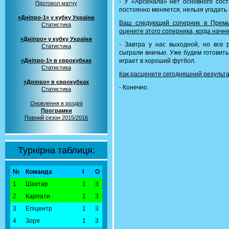
- У «Арсенала» нет основного сост
Протокол матчу
постоянно меняется, нельзя угадать 
«Дніпро-1» у кубку України
Ваш следующий соперник в Премье
Статистика
оцените этого соперника, когда начн
«Дніпро» у кубку України
- Завтра у нас выходной, но все 
Статистика
сыграли вничью. Уже будем готовить
«Дніпро-1» в єврокубках
играет в хороший футбол.
Статистика
Как расцените сегодняшний результа
«Дніпро» в єврокубках
- Конечно.
Статистика
Оновлення в розділі
Програмки
Повний сезон 2015/2016
Турнірна таблиця:
№
Команда
І
О
1
Шахтар
1
3
2
Карпати
1
3
3
Епіцентр
1
3
4
Зоря
1
3