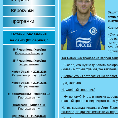
Єврокубки
Защит
киевс
Програмки
резуль
Как пр
Останні оновлення
- Счит
нас ос
на сайті (03 серпня):
выгляд
возни
36-й чемпіонат України
полум
Результати 1-го тура
Как Рамос настраивал на второй тай
35-й чемпіонат України
Усі результати
- Сказал, что нужно добавить в скор
более быстрый футбол, так как поле п
Кубок України 2025/2026
Результати усіх зустрічей
Днепру, чтобы оставаться на первом
Кубок України 2024/2025
- Да, конечно.
Всі результати
Неудобный соперник?
«Чорноморець» - «Дніпро-1»
- Ну почему? Играли против хороше
Протокол матчу
главный тренер всегда играет в ата
«Полісся» - «Дніпро-1»
Но их команда играла в Лиге Евро
Протокол матчу
тяжелее, по физике сможете их пере
«Дніпро-1» - «Спартак»