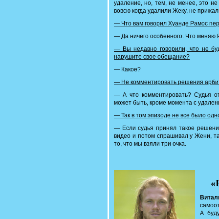
удаление, но, тем, не менее, это не
вовсю когда удалили Жеку, не прижал
— Что вам говорил Хуанде Рамос пе
— Да ничего особенного. Что меняю 
— Вы недавно говорили, что не бу
нарушите свое обещание?
— Какое?
— Не комментировать решения арби
— А что комментировать? Cудья от
может быть, кроме момента с удален
—
Так в том эпизоде не все было од
— Если судья принял такое решение
видео и потом спрашивал у Жени, т
то, что мы взяли три очка.
«
Вита
самоот
А буд