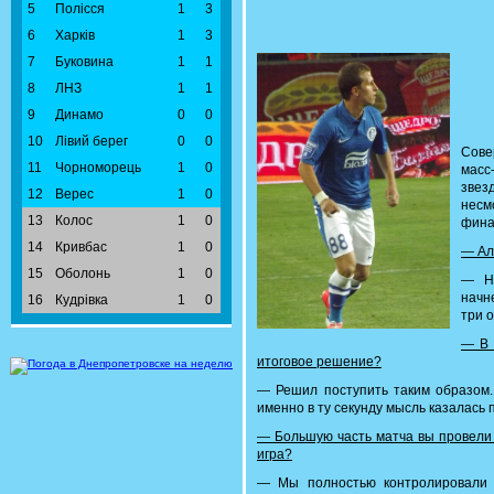
5
Полісся
1
3
6
Харків
1
3
7
Буковина
1
1
8
ЛНЗ
1
1
9
Динамо
0
0
10
Лівий берег
0
0
Сове
11
Чорноморець
1
0
масс
звез
12
Верес
1
0
несм
13
Колос
1
0
фина
14
Кривбас
1
0
— Ал
15
Оболонь
1
0
— Ну
начн
16
Кудрівка
1
0
три о
— В 
итоговое решение?
— Решил поступить таким образом
именно в ту секунду мысль казалась 
— Большую часть матча вы провели 
игра?
— Мы полностью контролировали 