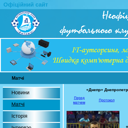
Офіційний сайт
Матчі
«Днепр» Днепропет
Новини
Перед
Протокол
матчем
Матчі
Історія
Інтерв'ю