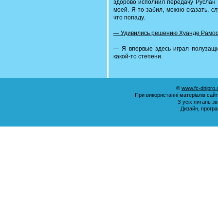
здорово исполнил передачу Руслан Р
моей. Я-то забил, можно сказать, сл
что попаду.
— Удивились решению Хуанде Рамоса
— Я впервые здесь играл полузащи
какой-то степени.
©
www.fc-dnipro
При використанні матеріалів сай
З усіх питань з
Дизайн, прогр