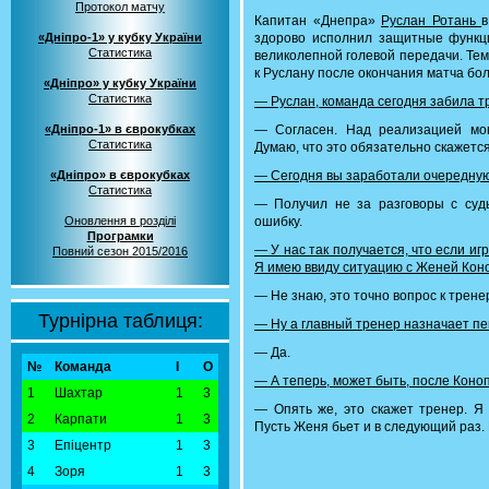
Протокол матчу
Капитан «Днепра»
Руслан Ротань
в
«Дніпро-1» у кубку України
здорово исполнил защитные функци
Статистика
великолепной голевой передачи. Те
к Руслану после окончания матча бо
«Дніпро» у кубку України
Статистика
—
Руслан, команда сегодня забила 
«Дніпро-1» в єврокубках
— Согласен. Над реализацией мо
Статистика
Думаю, что это обязательно скажетс
«Дніпро» в єврокубках
— Сегодня вы заработали очередную 
Статистика
— Получил не за разговоры с суд
Оновлення в розділі
ошибку.
Програмки
— У нас так получается, что если иг
Повний сезон 2015/2016
Я имею ввиду ситуацию с Женей Ко
— Не знаю, это точно вопрос к трене
Турнірна таблиця:
— Ну а главный тренер назначает п
— Да.
№
Команда
І
О
— А теперь, может быть, после Коноп
1
Шахтар
1
3
— Опять же, это скажет тренер. Я 
2
Карпати
1
3
Пусть Женя бьет и в следующий раз.
3
Епіцентр
1
3
4
Зоря
1
3