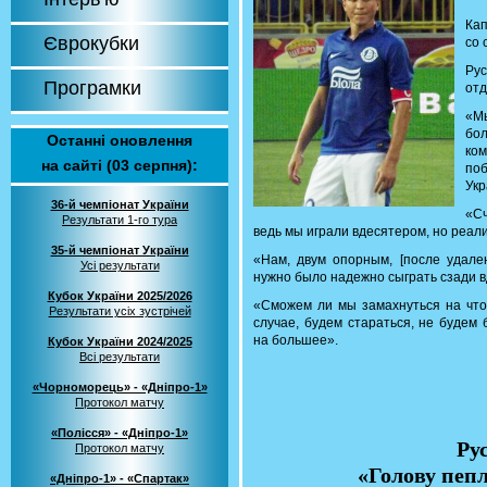
Кап
Єврокубки
со 
Ру
Програмки
отд
«Мы
бо
Останні оновлення
ко
на сайті (03 серпня):
по
Укр
36-й чемпіонат України
«Сч
Результати 1-го тура
ведь мы играли вдесятером, но реал
35-й чемпіонат України
«Нам, двум опорным, [после удале
Усі результати
нужно было надежно сыграть сзади 
Кубок України 2025/2026
«Сможем ли мы замахнуться на что
Результати усіх зустрічей
случае, будем стараться, не будем
на большее».
Кубок України 2024/2025
Всі результати
«Чорноморець» - «Дніпро-1»
Протокол матчу
«Полісся» - «Дніпро-1»
Ру
Протокол матчу
«Голову пеп
«Дніпро-1» - «Спартак»