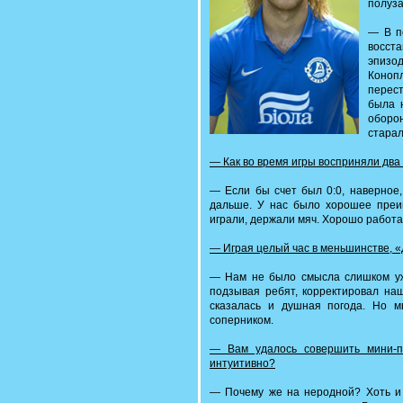
полуза
— В п
восста
эпизо
Коноп
перес
была 
оборо
старал
— Как во время игры восприняли два
— Если бы счет был 0:0, наверное,
дальше. У нас было хорошее преи
играли, держали мяч. Хорошо работа
— Играя целый час в меньшинстве, «
— Нам не было смысла слишком уж 
подзывая ребят, корректировал наш
сказалась и душная погода. Но 
соперником.
— Вам удалось совершить мини-по
интуитивно?
— Почему же на неродной? Хоть и 