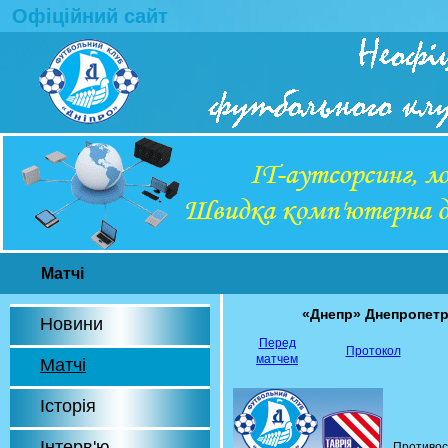
Офіційний сайт
Матчі
«Днепр» Днепропет
Новини
Перед
Протокол
матчем
Матчі
Історія
Інтерв'ю
Противос