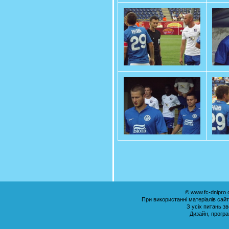
©
www.fc-dnipro
При використанні матеріалів сай
З усіх питань з
Дизайн, прогр