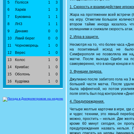
5
Полісся
1
3
1. Скорость и взаимодействие игроко
6
Харків
1
3
Жара на протяжении всей встречи (
7
Буковина
1
1
на игру. Отметим большое количес
8
ЛНЗ
1
1
втором тайме иногда казалось ч
излишними и снижали скорость атак.
9
Динамо
0
0
2. Игра в защите.
10
Лівий берег
0
0
Несмотря на то, что более часа «Дн
11
Чорноморець
1
0
на позитивный исход не было.
12
Верес
1
0
Симферополя не позволяла им над
матче. После выхода Одибе на п
13
Колос
1
0
самоуверенно, что в конце концов и 
14
Кривбас
1
0
3. Функции лидера.
15
Оболонь
1
0
Джулиано после забитого гола на 3
16
Кудрівка
1
0
большей части матча. После удале
была эффектной, но потом усилиям
поля опять был под контролем «Дне
4. Предупреждения.
Четыре желтые карточки в игре, где
и чудес техники, это явный перебо
можно, простить – нельзя. Две желт
кроме 60 минут сегодня, он проп
предупреждения назвать нельзя. 
можно списать на нервы (минималь