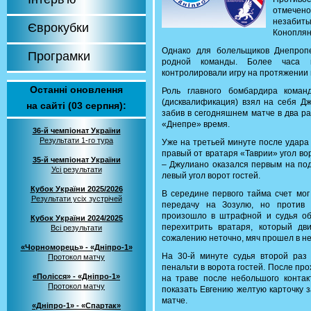
отмечено
незабиты
Єврокубки
Коноплян
Однако для болельщиков Днепропе
Програмки
родной команды. Более часа п
контролировали игру на протяжении
Останні оновлення
Роль главного бомбардира коман
(дисквалификация) взял на себя Дж
на сайті (03 серпня):
забив в сегодняшнем матче в два р
«Днепре» время.
36-й чемпіонат України
Результати 1-го тура
Уже на третьей минуте после удара
правый от вратаря «Таврии» угол вор
35-й чемпіонат України
– Джулиано оказался первым на под
Усі результати
левый угол ворот гостей.
Кубок України 2025/2026
В середине первого тайма счет мо
Результати усіх зустрічей
передачу на Зозулю, но против
произошло в штрафной и судья об
Кубок України 2024/2025
перехитрить вратаря, который дв
Всі результати
сожалению неточно, мяч прошел в не
«Чорноморець» - «Дніпро-1»
На 30-й минуте судья второй раз
Протокол матчу
пенальти в ворота гостей. После пр
«Полісся» - «Дніпро-1»
на траве после небольшого контак
Протокол матчу
показать Евгению желтую карточку з
матче.
«Дніпро-1» - «Спартак»