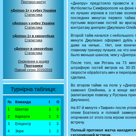
Протокол матчу
«Днепру» предстояло провести в 
Футболисты Симферополя на фоне не
«Дніпро-1» у кубку України
из лучших игроков в составе хозяе
Статистика
последних минутах первого тайма
пустыми воротами гостей во врата
«Дніпро» у кубку України
Статистика
контратаку днепрян (Джулиано-Олейн
Второй тайм начался с небольшого п
«Дніпро-1» в єврокубках
Статистика
минуте Джулиано оформил дубль 
даже на ничью… Нет, они конечно
«Дніпро» в єврокубках
главному тренеру лучшее, на что он
Статистика
было меньше шансов, чем у «Днепра
Оновлення в розділі
После того, как Ротань на 73 ми
Програмки
штрафную гостей метров на 30-35
Повний сезон 2015/2016
скорости обработать мяч и переправи
сделана.
Во втором тайме на поле у «Днепр
Турнірна таблиця:
заменил Олейника, а в конце ма
(капитанскую повязку у Руслана при
Джулиано).
№
Команда
І
О
На 87-й минуте «Таврия» после углов
1
Шахтар
1
3
опеки Боатенга и головой замкнул
2
Карпати
1
3
огорчения от этого гола игроки хоз
встречу.
3
Епіцентр
1
3
Полный протокол матча находитс
4
Зоря
1
3
сегодняшней встречи.