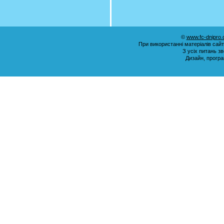
©
www.fc-dnipro
При використанні матеріалів сай
З усіх питань з
Дизайн, прогр