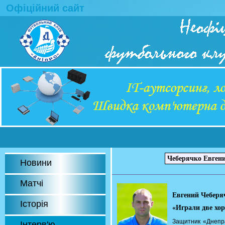
Офіційний сайт
Новини
Матчі
Евгений Чеберя
Історія
«Играли две хо
Защитник «Днепр
Інтерв'ю