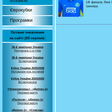
1/8 финала Лиги 
тренера.
Єврокубки
Програмки
Останні оновлення
на сайті (03 серпня):
36-й чемпіонат України
Результати 1-го тура
35-й чемпіонат України
Усі результати
Кубок України 2025/2026
Результати усіх зустрічей
Кубок України 2024/2025
Всі результати
«Чорноморець» - «Дніпро-1»
Протокол матчу
«Полісся» - «Дніпро-1»
Протокол матчу
«Дніпро-1» - «Спартак»