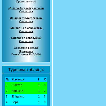
Протокол матчу
«Дніпро-1» у кубку України
Статистика
«Дніпро» у кубку України
Статистика
«Дніпро-1» в єврокубках
Статистика
«Дніпро» в єврокубках
Статистика
Оновлення в розділі
Програмки
Повний сезон 2015/2016
Турнірна таблиця:
№
Команда
І
О
1
Шахтар
1
3
2
Карпати
1
3
3
Епіцентр
1
3
4
Зоря
1
3