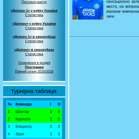
сенсационно взл
Протокол матчу
место, на вопрос
«Дніпро-1» у кубку України
игроком чемпиона
Статистика
лиги.
«Дніпро» у кубку України
Статистика
«Дніпро-1» в єврокубках
Статистика
«Дніпро» в єврокубках
Статистика
Оновлення в розділі
Програмки
Повний сезон 2015/2016
Турнірна таблиця:
№
Команда
І
О
1
Шахтар
1
3
2
Карпати
1
3
3
Епіцентр
1
3
4
Зоря
1
3