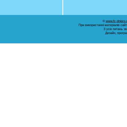
©
www.fc-dnipro
При використанні матеріалів сай
З усіх питань з
Дизайн, прогр