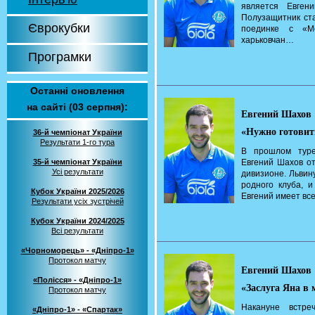
является Евген
Полузащитник ст
Єврокубки
поединке с «Ме
харьковчан…
Програмки
Останні оновлення
на сайті (03 серпня):
Евгений Шахов
«Нужно готовит
36-й чемпіонат України
Результати 1-го тура
В прошлом туре
35-й чемпіонат України
Евгений Шахов о
Усі результати
дивизионе. Львин
родного клуба, 
Кубок України 2025/2026
Евгений имеет вс
Результати усіх зустрічей
Кубок України 2024/2025
Всі результати
«Чорноморець» - «Дніпро-1»
Протокол матчу
Евгений Шахов
«Полісся» - «Дніпро-1»
«Заслуга Яна в 
Протокол матчу
Накануне встре
«Дніпро-1» - «Спартак»