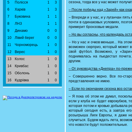
сезона, тогда все у нас может получи
5
Полісся
1
3
6
Харків
1
3
– После победы над «Зарей» как оха
7
Буковина
1
1
– Впереди и у нас, и у луганчан пят
почти в одинаковых условиях, поэто
8
ЛНЗ
1
1
примерит бронзовые медали.
9
Динамо
0
0
– Но вы согласны, что календарь ост
10
Лівий берег
0
0
– Но у нас и очков меньше... На это
11
Чорноморець
1
0
возможен сюрприз, который может в
свой футбол. Возможно, у «Зари
12
Верес
1
0
поднималась на пьедестал почета
13
Колос
1
0
другим.
14
Кривбас
1
0
– От руководства «Днепра» по-прежн
15
Оболонь
1
0
– Совершенно верно. Все по-стар
16
Кудрівка
1
0
представления не имею.
– Если по окончании сезона воз оста
– Я пока об этом не думал, посколь
если у клуба не будет еврокубков, т
которая потом и кровью добывала рез
который сегодня есть, а завтра ег
розыгрыша Лиги Европы, я даже не
случиться. Будем ждать лета, возмож
что новости будут положительные.