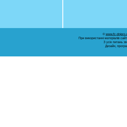
©
www.fc-dnipro
При використанні матеріалів сай
З усіх питань з
Дизайн, прогр