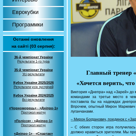
Еврокубки
Программки
Останні оновлення
на сайті (03 серпня):
36-й чемпіонат України
Результати 1-го тура
35-й чемпіонат України
Главный тренер 
Усі результати
«Хочется верить, чт
Кубок України 2025/2026
Результати усіх зустрічей
Виктория «Днепра» над «Зарей» до 
Кубок України 2024/2025
командами за третье место в чем
Всі результати
поставила бы на надеждах днепроп
Впрочем, опытный Мирон Маркевич 
«Чорноморець» - «Дніпро-1»
луганчанами.
Протокол матчу
– Мирон Богданович, поединок с «З
«Полісся» - «Дніпро-1»
Протокол матчу
– С обеих сторон игра получилась
должно нравиться зрителям. Мы про
«Дніпро-1» - «Спартак»