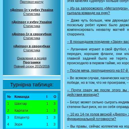
этих качелях «Днепру» больше сопут
Протокол матчу
– Из-за запорожского «Металлурга»
«Дніпро-1» у кубку України
сыграла команде на руку?
Статистика
– Даже чуть больше, чем двухнедел
«Дніпро» у кубку України
поскольку ребят нужно было держат
Статистика
компенсировать нехватку матчей 
«Дніпро-1» в єврокубках
спарринга.
Статистика
– В прошедшем поединке «Заря» вас
«Дніпро» в єврокубках
– Луганчане играют в свой футбол,
Статистика
передач, хорошие фланги, они кл
Оновлення в розділі
главной задачей было не терять
Програмки
происходило в первом тайме, но хор
Повний сезон 2015/2016
– После мяча, пропущенного на 67-й
– Во всяком случае, панических наст
победе, но в том, что не проиграем, –
Турнірна таблиця:
– Почти сразу же после этого вы 
действия впереди?
№
Команда
І
О
– Безус может сильно сыграть индиви
1
Шахтар
1
3
степени был риск, но он себя оправд
2
Карпати
1
3
– 10 из 14-ти голов весной «Днепр»
3
Епіцентр
1
3
функциональной готовности?
4
Зоря
1
3
– Вы правы, сейчас коллектив на хо